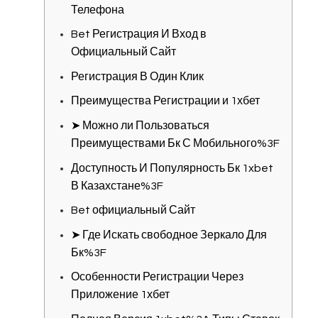
Телефона
Bet Регистрация И Вход в
Официальный Сайт
Регистрация В Один Клик
Преимущества Регистрации и 1хбет
➤ Можно ли Пользоваться
Преимуществами Бк С Мобильного%3F
Доступность И Популярность Бк 1xbet
В Казахстане%3F
Bet официальный Сайт
➤ Где Искать свободное Зеркало Для
Бк%3F
Особенности Регистрации Через
Приложение 1хбет