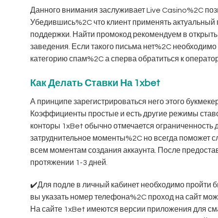
Данного внимания заслуживает Live Casino%2C по
Убедившись%2C что клиент применять актуальный 
поддержки. Найти промокод рекомендуем в открыты
заведения. Если такого письма нет%2C необходим
категорию спам%2C а сперва обратиться к операто
Как Делать Ставки На 1xbet
А принципе зарегистрироваться него этого букмекер
Коэффициенты простые и есть другие режимы ставок
конторы 1xBet обычно отмечается ограниченность д
затруднительное моменты%2C но всегда поможет с
всем моментам создания аккаунта. После предоста
протяжении 1-3 дней.
✔️Для подле в личный кабинет необходимо пройти б
вы указать номер телефона%2C проход на сайт можн
На сайте 1xBet имеются версии приложения для с