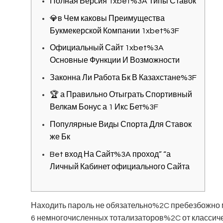
Полная Версия 1xbet%3A Типы Ставок
💎в Чем каковы Преимущества
Букмекерской Компании 1xbet%3F
Официальный Сайт 1xbet%3A
Основные Функции И Возможности
Законна Ли Работа Бк В Казахстане%3F
🏆 а Правильно Отыграть Спортивный
Велкам Бонус а 1 Икс Бет%3F
Популярные Виды Спорта Для Ставок
же Бк
Bet вход На Сайт%3A проход” “а
Личный Кабинет официального Сайта
Находить пароль не обязательно%2C пребезбожно м
6 немногочисленных тотализаторов%2C от классиче