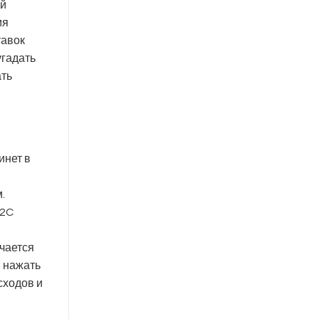
ой
мя
тавок
угадать
ать
инет в
.
%2C
чается
и нажать
сходов и