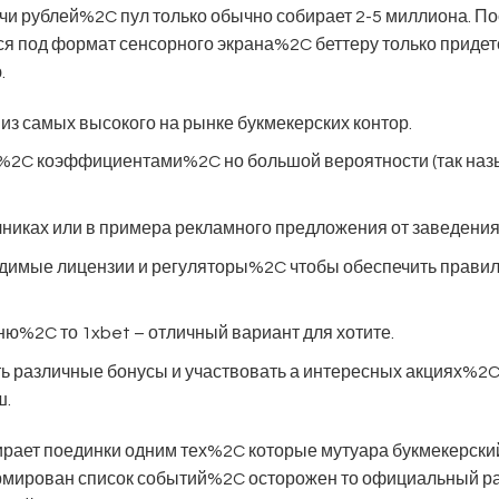
ячи рублей%2C пул только обычно собирает 2-5 миллиона. По
ся под формат сенсорного экрана%2C беттеру только придет
.
з самых высокого на рынке букмекерских контор.
и%2C коэффициентами%2C но большой вероятности (так на
никах или в примера рекламного предложения от заведения
одимые лицензии и регуляторы%2C чтобы обеспечить прави
ю%2C то 1xbet – отличный вариант для хотите.
ь различные бонусы и участвовать а интересных акциях%2C
ш.
рает поединки одним тех%2C которые мутуара букмекерский
ормирован список событий%2C осторожен то официальный р