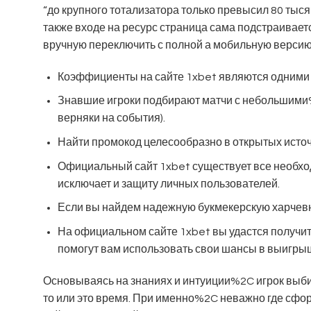
“до крупного тотализатора только превысил 80 тыс
также входе на ресурс страница сама подстраивает
вручную переключить с полной а мобильную версию
Коэффициенты на сайте 1xbet являются одними и
Знавшие игроки подбирают матчи с небольшим
верняки на события).
Найти промокод целесообразно в открытых источ
Официальный сайт 1xbet существует все необх
исключает и защиту личных пользователей.
Если вы найдем надежную букмекерскую харчевн
На официальном сайте 1xbet вы удастся получит
помогут вам использовать свои шансы в выигры
Основываясь на знаниях и интуиции%2C игрок выби
то или это время. При именно%2C неважно где сф