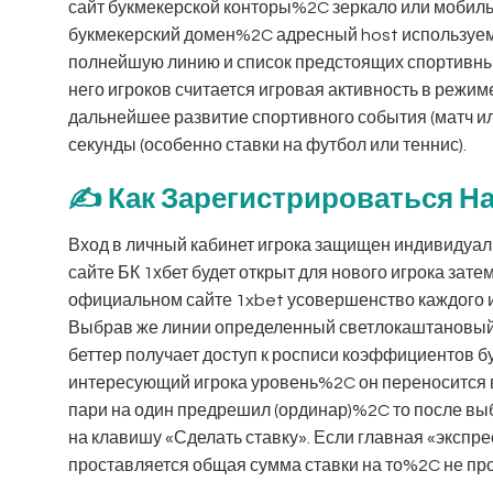
сайт букмекерской конторы%2C зеркало или мобильн
букмекерский домен%2C адресный host используем
полнейшую линию и список предстоящих спортивных
него игроков считается игровая активность в режим
дальнейшее развитие спортивного события (матч или
секунды (особенно ставки на футбол или теннис).
✍️ Как Зарегистрироваться На
Вход в личный кабинет игрока защищен индивидуал
сайте БК 1хбет будет открыт для нового игрока зат
официальном сайте 1xbet усовершенство каждого и
Выбрав же линии определенный светлокаштановый
беттер получает доступ к росписи коэффициентов б
интересующий игрока уровень%2C он переносится в
пари на один предрешил (ординар)%2C то после выб
на клавишу «Сделать ставку». Если главная «эксп
проставляется общая сумма ставки на то%2C не пр