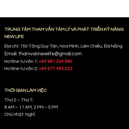
TRUNG TÂM THAM VẤN TÂM LÝ VÀ PHÁT TRIỂN KỸ NĂNG
NEW LIFE
Địa chỉ: 150 Tống Duy Tân, Hòa Minh, Liên Chiểu, Đà Nẵng
Email: thamvannewlife@gmail.com
Hotline tư vấn 1
:
+84 981 224 990
Hotline tư vấn 2
:
+84 977 493 223
THỜI GIAN LÀM VIỆC
Thứ 2 – Thứ 7:
8 AM – 11 AM, 2 PM – 5 PM
Chủ nhật: Nghỉ