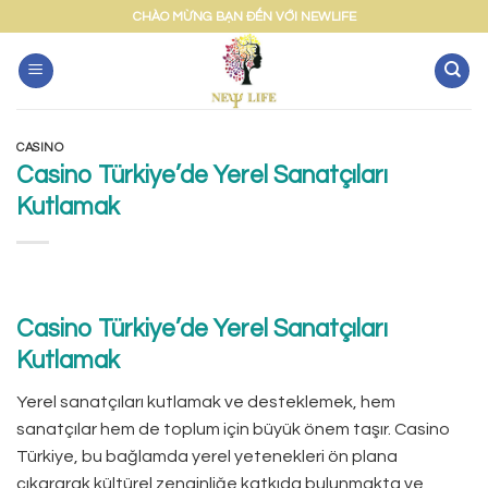
Skip
CHÀO MỪNG BẠN ĐẾN VỚI NEWLIFE
to
content
CASINO
Casino Türkiye’de Yerel Sanatçıları
Kutlamak
Casino Türkiye’de Yerel Sanatçıları
Kutlamak
Yerel sanatçıları kutlamak ve desteklemek, hem
sanatçılar hem de toplum için büyük önem taşır. Casino
Türkiye, bu bağlamda yerel yetenekleri ön plana
çıkararak kültürel zenginliğe katkıda bulunmakta ve