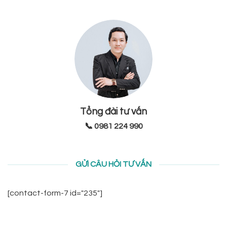
Tổng đài tư vấn
📞 0981 224 990
GỬI CÂU HỎI TƯ VẤN
[contact-form-7 id="235"]