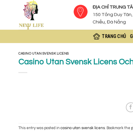
Skip
ĐỊA CHỈ TRUNG TÂ
to
150 Tống Duy Tân, 
content
Chiểu, Đà Nẵng
TRANG CHỦ
G
CASINO UTAN SVENSK LICENS
Casino Utan Svensk Licens Och
This entry was posted in
casino utan svensk licens
. Bookmark the