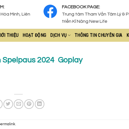
M:
FACEBOOK PAGE:
Hòa Minh, Liên
Trung tâm Tham Vấn Tâm Lý & 
triển Kĩ Năng New Life
IỚI THIỆU
HOẠT ĐỘNG
DỊCH VỤ
THÔNG TIN CHUYÊN GIA
K
 Spelpaus 2024 ️ Goplay
permalink
.