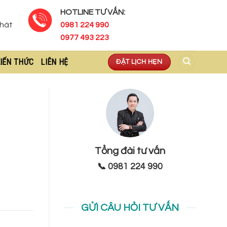
HOTLINE TƯ VẤN:
Phát
0981 224 990
0977 493 223
IẾN THỨC
LIÊN HỆ
ĐẶT LỊCH HẸN
Tổng đài tư vấn
📞 0981 224 990
GỬI CÂU HỎI TƯ VẤN