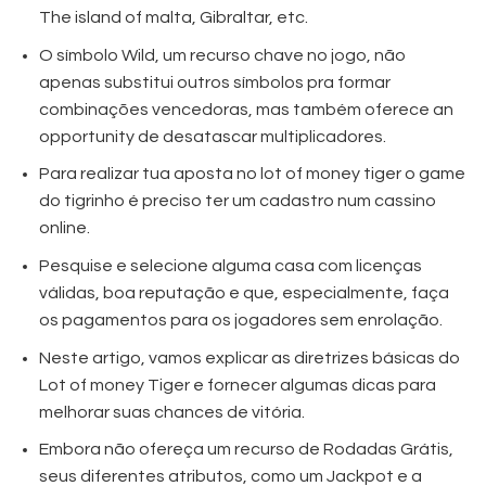
The island of malta, Gibraltar, etc.
O símbolo Wild, um recurso chave no jogo, não
apenas substitui outros símbolos pra formar
combinações vencedoras, mas também oferece an
opportunity de desatascar multiplicadores.
Para realizar tua aposta no lot of money tiger o game
do tigrinho é preciso ter um cadastro num cassino
online.
Pesquise e selecione alguma casa com licenças
válidas, boa reputação e que, especialmente, faça
os pagamentos para os jogadores sem enrolação.
Neste artigo, vamos explicar as diretrizes básicas do
Lot of money Tiger e fornecer algumas dicas para
melhorar suas chances de vitória.
Embora não ofereça um recurso de Rodadas Grátis,
seus diferentes atributos, como um Jackpot e a