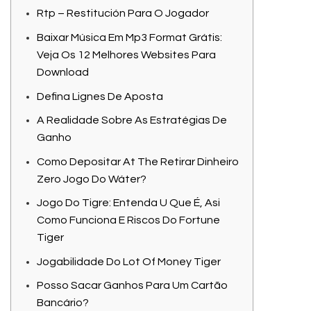
Rtp – Restitución Para O Jogador
Baixar Música Em Mp3 Format Grátis:
Veja Os 12 Melhores Websites Para
Download
Defina Lignes De Aposta
A Realidade Sobre As Estratégias De
Ganho
Como Depositar At The Retirar Dinheiro
Zero Jogo Do Wáter?
Jogo Do Tigre: Entenda U Que É, Asi
Como Funciona E Riscos Do Fortune
Tiger
Jogabilidade Do Lot Of Money Tiger
Posso Sacar Ganhos Para Um Cartão
Bancário?