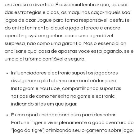
prazerosa e divertida. É essencial lembrar que, apesar
das estratégias e dicas, as máquinas caça-níqueis são
jogos de azar. Jogue para forma responsável, desfrute
do entretenimento la cual o jogo oferece e encare
operating system ganhos como uma agradável
surpresa, não como uma garantia. Mas o essencial an
analisar é qual casa de apostas você está jogando, se é
uma plataforma confiável e segura.
Influenciadores electronic supostos jogadores
divulgaram a plataforma com conteúdos para
Instagram e YouTube, compartilhando supostas
táticas de como ter êxito no game electronic
indicando sites em que jogar.
É uma oportunidade para ouro para descobrir
Fortune Tiger e viver plenamente a good aventura do
“jogo do tigre”, otimizando seu orçamento sobre jogo.