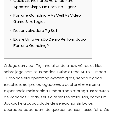
Quais Os Melhores Horários Para
Apostar Simply No Fortune Tiger?
Fortune Gambling – As Well As Video
Game Strategies
Desenvolvedora Pg Soft
Existe Uma Versão Demo Perform Jogo
Fortune Gambling?
O Jogo carry out Tigrinho atende a new vários estilos
sobre jogo com teus modos Turbo at the Auto. O modo
Turbo acelera operating-system giros, sendo a good
escolha ideal pra os jogadores o qual preferem uma
experiência mais rápida. Embora não ofereça um recurso
de Rodadas Grátis, seus diferentes atributos, como um
Jackpot e a capacidade de selecionar símbolos
dourados, cependant do que compensam essa falta. Os