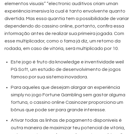
elementos visuais” “electronic auditivos criam uman
experiência imersiva la cual é tanto envolvente quanto
divertida. Mas essa quantia tem a possibilidade de variar
dependendo do cassino online, portanto, confira essa
informação antes de realizar sua primeira jogada. Com
esse multiplicador, como o fama já diz, um retorno da
rodada, em caso de vitória, será multiplicado por 10.
Este jogo é fruto da knowledge e inventividade weil
PG Soft, um estúdio de desenvolvimento de jogos
famoso por sua sistema inovadora.
Para aqueles que desejam alargar an experiência
simply no jogo Fortune Gambling sem gastar alguma
fortuna, o cassino online Casinozer proporciona um
bônus que pode ser para grande interesse.
Ativar todas as linhas de pagamento disponíveis é
outra maneira de maximizar teu potencial de vitória,