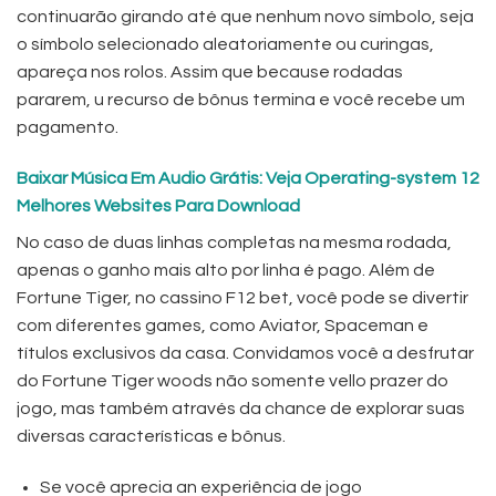
continuarão girando até que nenhum novo símbolo, seja
o símbolo selecionado aleatoriamente ou curingas,
apareça nos rolos. Assim que because rodadas
pararem, u recurso de bônus termina e você recebe um
pagamento.
Baixar Música Em Audio Grátis: Veja Operating-system 12
Melhores Websites Para Download
No caso de duas linhas completas na mesma rodada,
apenas o ganho mais alto por linha é pago. Além de
Fortune Tiger, no cassino F12 bet, você pode se divertir
com diferentes games, como Aviator, Spaceman e
títulos exclusivos da casa. Convidamos você a desfrutar
do Fortune Tiger woods não somente vello prazer do
jogo, mas também através da chance de explorar suas
diversas características e bônus.
Se você aprecia an experiência de jogo