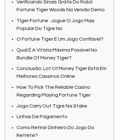
Verificando Sinais Grátis Do Robô
Fortune Tiger Woods Na Versão Demo
Tiger Fortune : Jogue O Jogo Mais
Popular Do Tigre No
O Fortune Tiger É Um Jogo Confiável?
Qual É A Vitória Máxima Possível No
Bundle Of Money Tiger?
Conclusão: Lot Of Money Tiger Está Em
Melhores Cassinos Online
How To Pick The Reliable Casino
Regarding Playing Fortune Tiger
Jogo Carry Out Tigre Na Stake
Linhas De Pagamento
Como Retirar Dinheiro Do Jogo Do
Retrete?