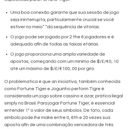
Uma boa conexão garante que sua sessão de jogo
seja ininterrupta, particularmente crucial se você
estiver no meio” “da sequência de vitórias.
O jogo pode ser jogado por 2 the 6 jogadores e é
adequado afin de todas as faixas etárias.
O jogo proporciona uma ampla variedade de
apostas, começando com um mínimo de $/£/€0, 10
até um máximo de $/£/€100, 00 por giro.
O problematica é que an iniciativa, também conhecida
como Fortune Tiger e Joguinho perform Tigre é
considerada um jogo sobre cassino e azar, prática ilegal
simply no Brasil. Para jogar Fortune Tiger, é essencial
entender 1º o valor de seus símbolos. De fato, cada
símbolo pode lhe make entre 0, 6th e 20 vezes sua
aposta afin de uma combinação vencedora de três