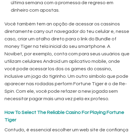
última semana com a promessa de regreso em
dinheiro com apostas.
Você também tem an opção de acessar os cassinos
diretamente carry out navegador do teu celular e, nesse
caso, criar um atalho direto para o link do Bundle of
money Tiger na tela inicial do seu smartphone. A
Novibet, por exemplo, conta com para seus usuários que
utilizam celulares Android um aplicativo mobile, onde
você pode acessar los dos os games do cassino,
inclusive um jogo do tigrinho. Um outro símbolo que pode
aparecer nas rodadas perform Fortune Tiger é o de Re-
Spin. Com ele, você pode refazer a new jogada sem
necessitar pagar mais uma vez pela ex profeso.
How To Select The Reliable Casino For Playing Fortune
Tiger
Contudo, é essencial escolher um web site de confiança