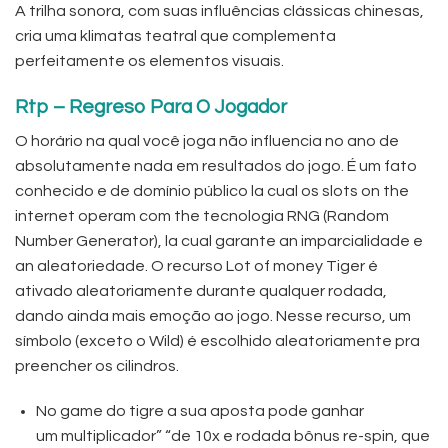
A trilha sonora, com suas influências clássicas chinesas,
cria uma klimatas teatral que complementa
perfeitamente os elementos visuais.
Rtp – Regreso Para O Jogador
O horário na qual você joga não influencia no ano de
absolutamente nada em resultados do jogo. É um fato
conhecido e de domínio público la cual os slots on the
internet operam com the tecnologia RNG (Random
Number Generator), la cual garante an imparcialidade e
an aleatoriedade. O recurso Lot of money Tiger é
ativado aleatoriamente durante qualquer rodada,
dando ainda mais emoção ao jogo. Nesse recurso, um
símbolo (exceto o Wild) é escolhido aleatoriamente pra
preencher os cilindros.
No game do tigre a sua aposta pode ganhar
um multiplicador” “de 10x e rodada bônus re-spin, que