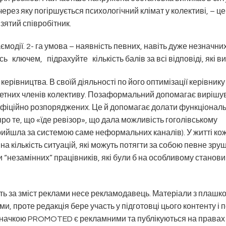
рез яку погіршується психологічний клімат у колективі, – це 
зятий співробітник.
аємодії. 2- га умова – наявність певних, навіть дуже незначни
ь ключем, підрахуйте кількість балів за всі відповіді, які в
ерівництва. В своїй діяльності по його оптимізації керівнику
итетних членів колективу. Позаформальний допомагає вирішу
фіційно розпоряджених. Це й допомагає долати функціонал
о те, що «їде ревізор», що дала можливість гоголівському
рийшла за системою саме неформальних каналів). У житті ко
а кількість ситуацій, які можуть потягти за собою певне зру­
“незамінних” працівників, які були б на особливому станови
сть за зміст реклами несе рекламодавець. Матеріали з плашк
роте редакція бере участь у підготовці цього контенту і п
позначкою PROMOTED є рекламними та публікуються на правах