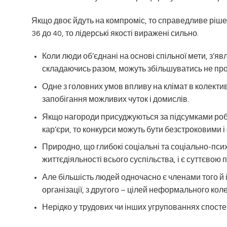
Якщо двоє йдуть на компроміс, то справедливе рішен
36 до 40, то лідерські якості виражені сильно.
Коли люди об’єднані на основі спільної мети, з’яв
складаючись разом, можуть збільшуватись не про
Одне з головних умов впливу на клімат в колектив
запобігання можливих чуток і домислів.
Якщо нагороди присуджуються за підсумками робо
кар’єри, то конкурси можуть бути безстроковими 
Природно, що глибокі соціальні та соціально-псих
життєдіяльності всього суспільства, і є суттєво
Але більшість людей одночасно є членами того й 
організації, з другого – цілей неформального кол
Нерідко у трудових чи інших угрупованнях спост