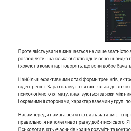
Проте якість уваги визначається не лише здатністю
розподіляти її на кілька об’єктів одночасно і швидко
і хокеїстів коментарі говорять, що вони добре бачать
Найбільш ефективними є такі форми тренінгів, як тре
відеотренінг. Зараз налічується вже кілька десятків
психологічного клімату, аналізуються зв’язки між н
і окремими її сторонами, характер взаємин у групі по 
Насамперед я намагаюся чітко визначати зміст спірн
правильно, я наполегливо прагну добитися свого. Я 
Психологи вчать учасників краще розуміти та контрол