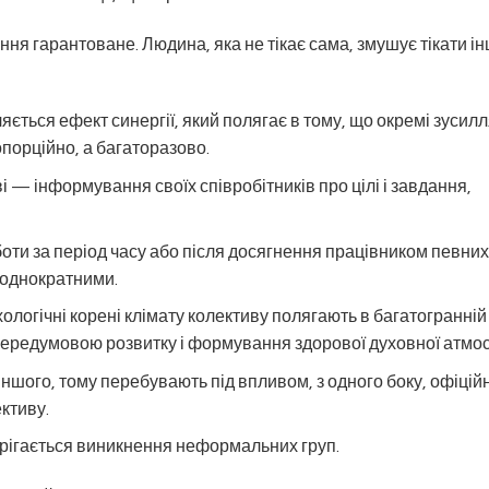
ня гарантоване. Людина, яка не тікає сама, змушує тікати ін
ляється ефект синергії, який полягає в тому, що окремі зусилл
порційно, а багаторазово.
і — інформування своїх співробітників про цілі і завдання,
ти за період часу або після досягнення працівником певних
і однократними.
ологічні корені клімату колективу полягають в багатогранній
ю передумовою розвитку і формування здорової духовної атмо
іншого, тому перебувають під впливом, з одного боку, офіцій
ективу.
ерігається виникнення неформальних груп.