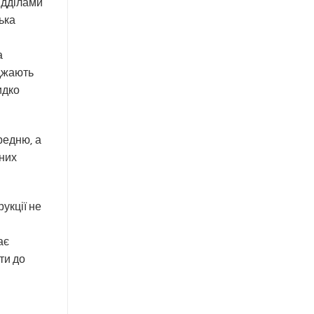
ідділами
ька
а
оджають
идко
редню, а
аних
укції не
ає
ти до