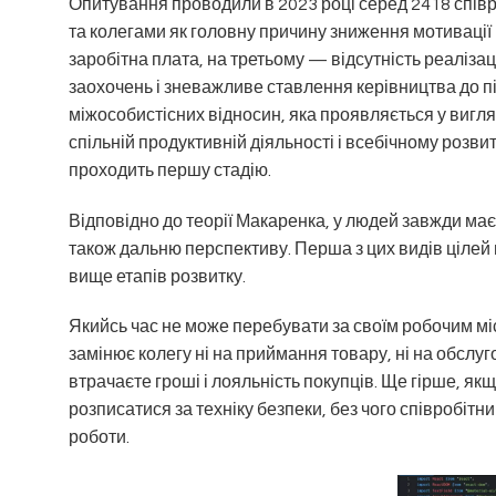
Опитування проводили в 2023 році серед 2418 співро
та колегами як головну причину зниження мотивації
заробітна плата, на третьому — відсутність реалізаці
заохочень і зневажливе ставлення керівництва до пі
міжособистісних відносин, яка проявляється у вигл
спільній продуктивній діяльності і всебічному розви
проходить першу стадію.
Відповідно до теорії Макаренка, у людей завжди має
також дальню перспективу. Перша з цих видів цілей
вище етапів розвитку.
Якийсь час не може перебувати за своїм робочим місц
замінює колегу ні на приймання товару, ні на обслуг
втрачаєте гроші і лояльність покупців. Ще гірше, як
розписатися за техніку безпеки, без чого співробітн
роботи.