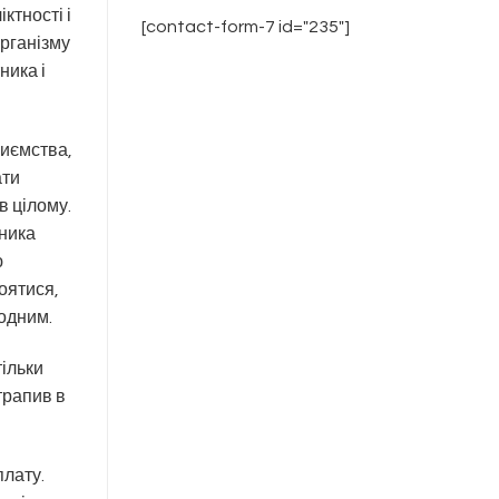
ктності і
[contact-form-7 id="235"]
організму
ника і
риємства,
ати
в цілому.
вника
ю
оятися,
 одним.
тільки
трапив в
плату.