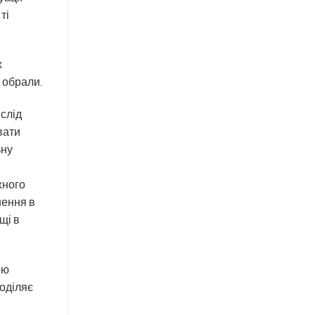
ті
х
и обрали.
 слід
вати
ьну
жного
шення в
щі в
ою
оділяє