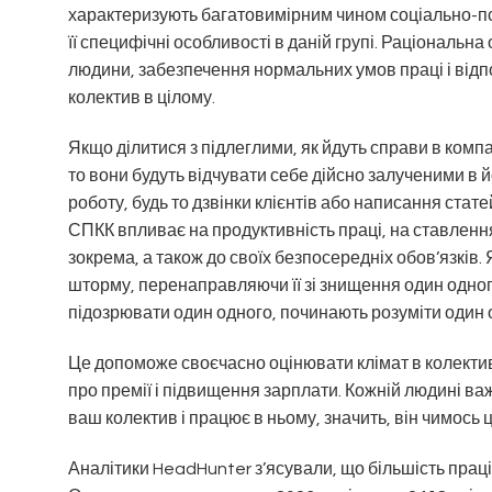
характеризують багатовимірним чином соціально-псих
її специфічні особливості в даній групі. Раціональ
людини, забезпечення нормальних умов праці і відп
колектив в цілому.
Якщо ділитися з підлеглими, як йдуть справи в комп
то вони будуть відчувати себе дійсно залученими в 
роботу, будь то дзвінки клієнтів або написання стате
СПКК впливає на продуктивність праці, на ставлення п
зокрема, а також до своїх безпосередніх обов’язків
шторму, перенаправляючи її зі знищення один одного
підозрювати один одного, починають розуміти один 
Це допоможе своєчасно оцінювати клімат в колективі 
про премії і підвищення зарплати. Кожній людині в
ваш колектив і працює в ньому, значить, він чимось ц
Аналітики HeadHunter з’ясували, що більшість праці