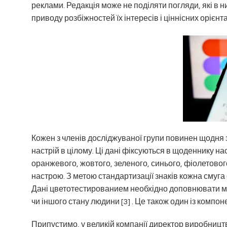
реклами. Редакція може не поділяти погляди, які в н
приводу розбіжностей їх інтересів і ціннісних орієнта
Кожен з членів досліджуваної групи повинен щодня 
настрій в цілому. Ці дані фіксуються в щоденнику на
оранжевого, жовтого, зеленого, синього, фіолетового
настрою. З метою стандартизації знаків кожна смуг
Дані цветотестированием необхідно доповнювати ма
чи іншого стану людини [3] . Це також один із компон
Припустимо, у великій компанії директор виробницт