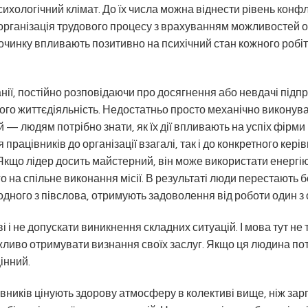
ологічний клімат. До їх числа можна віднести рівень конфлі
на організація трудового процесу з врахуванням можливостей 
очинку впливають позитивно на психічний стан кожного робіт
анії, постійно розповідаючи про досягнення або невдачі підп
його життєдіяльність. Недостатньо просто механічно виконув
й — людям потрібно знати, як їх дії впливають на успіх фірми 
рацівників до організації взагалі, так і до конкретного кері
. Якщо лідер досить майстерний, він може використати енергі
 на спільне виконання місії. В результаті люди перестають б
одного з півслова, отримують задоволення від роботи один з
і не допускати виникнення складних ситуацій. І мова тут не 
ажливо отримувати визнання своїх заслуг. Якщо ця людина по
інний.
вників цінують здорову атмосферу в колективі вище, ніж зар