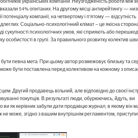
бітників українських компаній. Неузгодженість роботи між в
 вказали 54% опитаних. На другому місці антирейтингу — низ
ї потенціалу компанії, на четвертому і п’ятому — відсутність
длеглих. Соціально-психологічний клімат – це якісна сторон
яді сукупності психологічних умов, які сприяють або перешк
тку особистості в групі. За правильного розвитку колектив шв
 бути певна мета. При цьому автор розмежовує близьку та се
 може бути поставлена ​​перед колективом на кожному з опис
ем. Другий продавець вільний, але відповідно до своєї інстр
овуванні покупців. В результаті люди, обурюючись, йдуть, ви
що ви як керівник забули дати продавцю журнал, в якому він м
ик не може, згідно з вашим внутрішнім регламентом, приступи