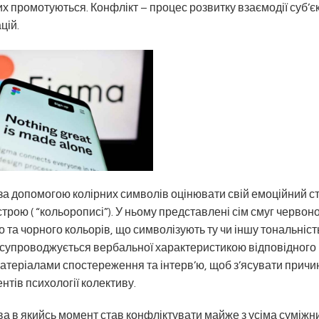
их промотуються. Конфлікт – процес розвитку взаємодії суб’єк
цій.
за допомогою колірних символів оцінювати свій емоційний ст
строю ( “кольорописі”). У ньому представлені сім смуг червоно
 та чорного кольорів, що символізують ту чи іншу тональніст
а супроводжується вербальної характеристикою відповідного
теріалами спостереження та інтерв’ю, щоб з’ясувати причи
ентів психології колективу.
ва в якийсь момент став конфліктувати майже з усіма суміж