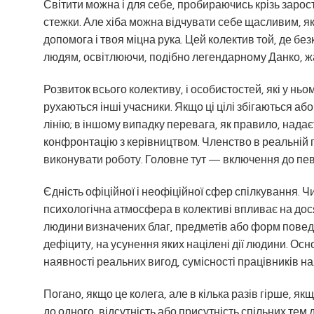
Світити можна і для себе, пробираючись крізь зарос
стежки. Але хіба можна відчувати себе щасливим, я
допомога і твоя міцна рука. Цей колектив той, де б
людям, освітлюючи, подібно легендарному Данко, ж
Розвиток всього колективу, і особистостей, які у ньо
рухаються інші учасники. Якщо ці цілі збігаються а
лінію; в іншому випадку перевага, як правило, на
конфронтацію з керівництвом. Членство в реальній г
виконувати роботу. Головне тут — включення до пев
Єдність офіційної і неофіційної сфер спілкування. Ч
психологічна атмосфера в колективі впливає на дося
людини визначених благ, предметів або форм поведі
дефіциту, на усунення яких націлені дії людини. Ос
наявності реальних вигод, сумісності працівників на
Погано, якщо це колега, але в кілька разів гірше, 
до одного, відсутність або присутність спільних те