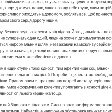
ті, підіймаючись на скелі, спускаючись в ущелини, торуючи п
кщо поряд комусь важко, якщо позаду тебе групи, яким потрі
езкорисливо приходять на допомогу, роблять все, щоб принест
аром свого серця дорогу іншим.
му, безпосередньо залежить від лідера. Його діяльність – век
бо не суперечать одна одній, людина охоче підтримуватиме оф
дається неформальним цілям, незважаючи на можливу серйозн
рупі не означає, що люди повинні знаходитися поруч і спільн
ної системи міжособистісних відносин .
им вищий ступінь такої єдності, тим ефективніше соціально-
гнення педагогічних цілей. Потреби – це нестаток необхідни
нки. Правомірним є і трактування потреб як стану нерівнова
новні умови формування колективу полягають в ясності цілей,
явності спільного керівника тощо.
якщо цей бідолаха є підлеглим. Сильно впливає форма звертан
м для розмов. Найчастіше напружена обстановка виникає в сит