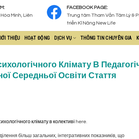
M:
FACEBOOK PAGE:
Hòa Minh, Liên
Trung tâm Tham Vấn Tâm Lý & 
triển Kĩ Năng New Life
IỚI THIỆU
HOẠT ĐỘNG
DỊCH VỤ
THÔNG TIN CHUYÊN GIA
K
хологічного Клімату В Педагогі
ної Середньої Освіти Стаття
хологічного клімату в колективі
here.
ілення більш загальних, інтегративних показників, що