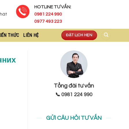
HOTLINE TƯ VẤN:
Phát
0981 224 990
0977 493 223
IẾN THỨC
LIÊN HỆ
ĐẶT LỊCH HẸN
чних
Tổng đài tư vấn
📞 0981 224 990
GỬI CÂU HỎI TƯ VẤN