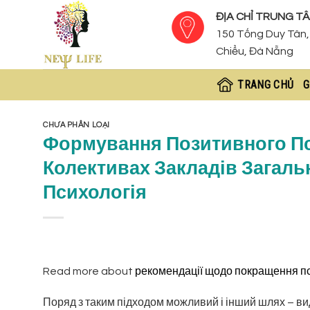
Skip
ĐỊA CHỈ TRUNG TÂ
to
150 Tống Duy Tân, 
content
Chiểu, Đà Nẵng
TRANG CHỦ
G
CHƯA PHÂN LOẠI
Формування Позитивного Пси
Колективах Закладів Загаль
Психологія
Read more about
рекомендації щодо покращення пси
Поряд з таким підходом можливий і інший шлях – вид