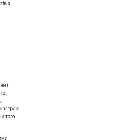
тів з
ан і
го,
ь
 настрою.
ни того
ними