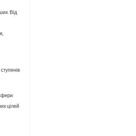
ших. Від
я,
 ступенів
сфери.
них цілей