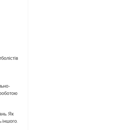
­болістів
льно-
 роботою
ань. Як
 іншого.