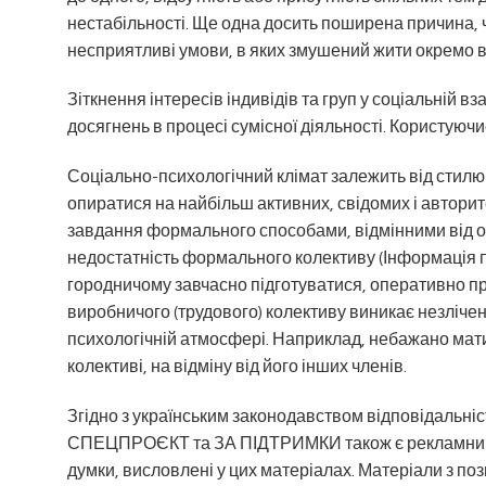
нестабільності. Ще одна досить поширена причина, че
несприятливі умови, в яких змушений жити окремо в
Зіткнення інтересів індивідів та груп у соціальній вз
досягнень в процесі сумісної діяльності. Користуючис
Соціально-психологічний клімат залежить від стилю к
опиратися на найбільш активних, свідомих і автор
завдання формального способами, відмінними від о
недостатність формального колективу (Інформація пр
городничому завчасно підготуватися, оперативно п
виробничого (трудового) колективу виникає незліченн
психологічній атмосфері. Наприклад, небажано мати 
колективі, на відміну від його інших членів.
Згідно з українським законодавством відповідальні
СПЕЦПРОЄКТ та ЗА ПІДТРИМКИ також є рекламними, п
думки, висловлені у цих матеріалах. Матеріали з 