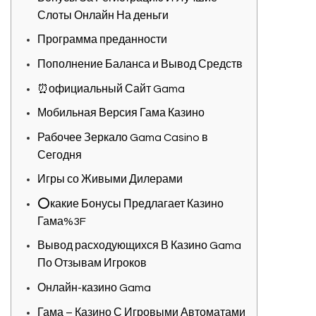
Слоты Онлайн На деньги
Программа преданности
Пополнение Баланса и Вывод Средств
⏰официальный Сайт Gama
Мобильная Версия Гама Казино
Рабочее Зеркало Gama Casino в
Сегодня
Игры со Живыми Дилерами
⭕какие Бонусы Предлагает Казино
Гама%3F
Вывод расходующихся В Казино Gama
По Отзывам Игроков
Онлайн-казино Gama
Гама – Казино С Игровыми Автоматами