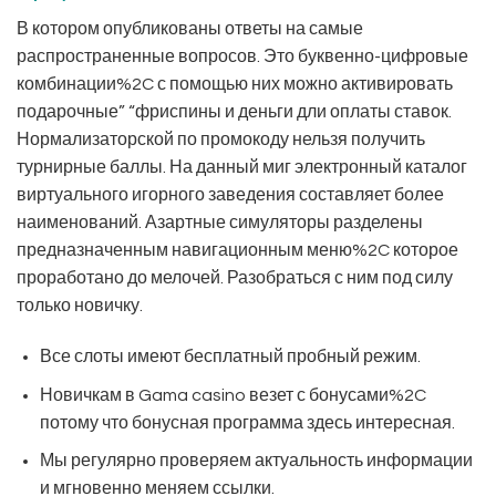
В котором опубликованы ответы на самые
распространенные вопросов. Это буквенно-цифровые
комбинации%2C с помощью них можно активировать
подарочные” “фриспины и деньги дли оплаты ставок.
Нормализаторской по промокоду нельзя получить
турнирные баллы. На данный миг электронный каталог
виртуального игорного заведения составляет более
наименований. Азартные симуляторы разделены
предназначенным навигационным меню%2C которое
проработано до мелочей. Разобраться с ним под силу
только новичку.
Все слоты имеют бесплатный пробный режим.
Новичкам в Gama casino везет с бонусами%2C
потому что бонусная программа здесь интересная.
Мы регулярно проверяем актуальность информации
и мгновенно меняем ссылки.