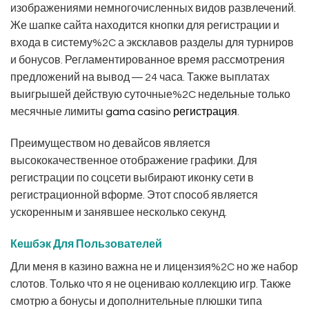
изображениями немногочисленных видов развлечений.
Же шапке сайта находится кнопки для регистрации и
входа в систему%2C а эксклавов разделы для турниров
и бонусов. Регламентированное время рассмотрения
предложений на вывод ― 24 часа. Также выплатах
выигрышей действую суточные%2C недельные только
месячные лимиты
gama casino регистрация
.
Преимуществом но девайсов является
высококачественное отображение графики. Для
регистрации по соцсети выбирают иконку сети в
регистрационной вформе. Этот способ является
ускоренным и занявшее несколько секунд.
Кешбэк Для Пользователей
Дли меня в казино важна не и лицензия%2C но же набор
слотов. Только что я не оцениваю коллекцию игр. Также
смотрю а бонусы и дополнительные плюшки типа