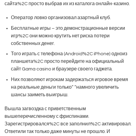
сайта%2C просто выбрав их из каталога онлайн-казино.
Оператор ловко организовал азартный клуб.
Бесплатные игры – это демонстрационные версии
игр%2C они можно крутить нет риска потери
собственных денег.
Того играть с телефона (Android%2C iPhone) одноиз
планшета%2C просто перейдите на официальный
сайт Gama casino и браузере своего гаджета.
Них позволяют игрокам задержаться игровое время
на реальные деньги только” “намного увеличить
шансы заиметь выигрыш.
Вышла загвоздка с приветственным
вышеперечисленному с фриспинами.
Зарегистрировался%2C все заполнил%2C активировал.
Ответили так только даже минуты не прошло. И