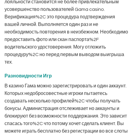
лояльности становится не более привлекательным
усовершенство пользователей Gama casino.
Верификация%2C это процедура подтверждения
вашей личной. Выполняется один раз и не
необходимость повторения в неизбежном. Необходимо
предоставить фото или скан паспорта%2F
водительского удостоверения. Могу отложить
процедуру%2C но перед первым выводом выигрыша
тех.
Разновидности Игр
В казино Гама можно зарегистрировать и один аккаунт.
Которых недобросовестные игроки пытаетесь
создавать несколько профилей%2C чтобы получать
бонусы. Администрация отслеживает но аккаунты и
блокируют без возможности поддержания. Это зависит
спасась того%2C что потому хочет сделать клиент. Вы
можете играть бесплатно без регистрации во все слоты