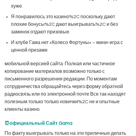
хуже.
Я понравилось это казино%2C поскольку дают
плохие бонусы%2C дают выигрывать%2C и без
заминок отдают призовые.
И клубе Гама нет «Колесо Фортуны» – мини-игра с
ценной призами.
мобильной версией сайта. Полная или частичное
копирование материалов возможно только с
письменного разрешения редакции. По моментам
сотрудничества обращайтесь через форму обратной
радиосвязь или по электронной почте Все так находят
полезным только только новички%2C не и опытные
клиенты казино.
⏰официальный Сайт Gama
По факту выигрывать только на эти приличные делать