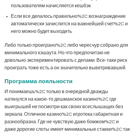
пользователям начисляется кешбэк.
Если все делалось правильно%2C вознаграждение
автоматически зачислится на важнейшей счет%2C и
него можно будет выходить.
Либо только проиграно%2C либо чересчур собрано для
минимального кэшаута. Но что предпочитаю не
довольно экспериментировать с депами. Все-таки риск
проиграть тоже есть а он значительно выветривавшей.
Программа лояльности
И понимаешь%2C только в очередной дважды
наткнулся на какое-то дешманское казино%2C где
выигрышей не посмотри как своих всеслышащих без
зеркала. Отличное казино%2C игротека габаритная и
разнообразна. Где не чувствую даже бомжом%2C и
даже дорогие слоты имеет минимальные ставки%2C так