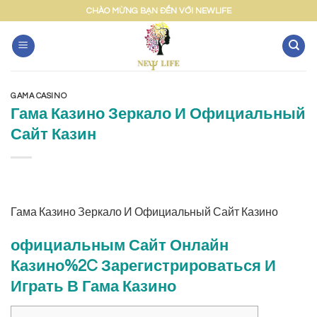
Skip
CHÀO MỪNG BẠN ĐẾN VỚI NEWLIFE
to
content
GAMA CASINO
Гама Казино Зеркало И Официальный
Сайт Казин
Гама Казино Зеркало И Официальный Сайт Казино
официальным Сайт Онлайн
Казино%2C Зарегистрироваться И
Играть В Гама Казино