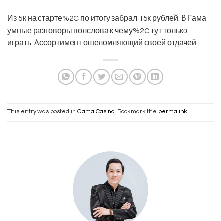
Из 5к на старте%2C по итогу забрал 15к рублей. В Гама
умные разговоры полслова к чему%2C тут только
играть. Ассортимент ошеломляющий своей отдачей.
This entry was posted in
Gama Casino
. Bookmark the
permalink
.