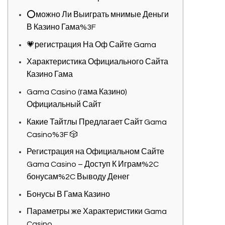
⭕можно Ли Выиграть мнимые Деньги
В Казино Гама%3F
💗регистрация На Оф Сайте Gama
Характеристика Официального Сайта
Казино Гама
Gama Casino (гама Казино)
Официальный Сайт
Какие Тайтлы Предлагает Сайт Gama
Casino%3F 🎲
Регистрация на Официальном Сайте
Gama Casino – Доступ К Играм%2C
бонусам%2C Выводу Денег
Бонусы В Гама Казино
Параметры же Характеристики Gama
Casino