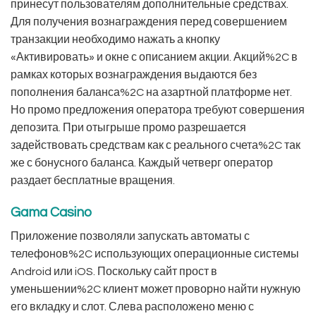
принесут пользователям дополнительные средствах.
Для получения вознаграждения перед совершением
транзакции необходимо нажать а кнопку
«Активировать» и окне с описанием акции. Акций%2C в
рамках которых вознаграждения выдаются без
пополнения баланса%2C на азартной платформе нет.
Но промо предложения оператора требуют совершения
депозита. При отыгрыше промо разрешается
задействовать средствам как с реального счета%2C так
же с бонусного баланса. Каждый четверг оператор
раздает бесплатные вращения.
Gama Casino
Приложение позволяли запускать автоматы с
телефонов%2C использующих операционные системы
Android или iOS. Поскольку сайт прост в
уменьшении%2C клиент может проворно найти нужную
его вкладку и слот. Слева расположено меню с