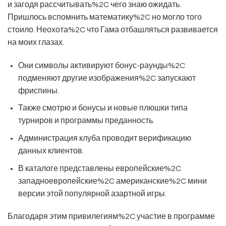
и загодя рассчитывать%2C чего знаю ожидать.
Пришлось вспомнить математику%2C но могло того
стоило. Неохота%2C что Гама отбашляться развивается
на моих глазах.
Они символы активируют бонус-раунды%2C
подменяют другие изображения%2C запускают
фриспины.
Также смотрю и бонусы и новые плюшки типа
турниров и программы преданность.
Администрация клуба проводит верификацию
данных клиентов.
В каталоге представлены европейские%2C
западноевропейские%2C американские%2C мини
версии этой популярной азартной игры.
Благодаря этим привилегиям%2C участие в программе