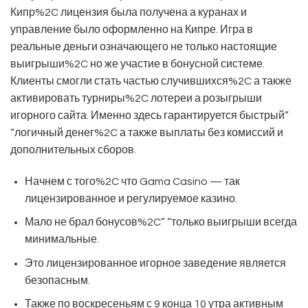
Кипр%2C лицензия была получена а куранах и
управление было оформленно на Кипре. Игра в
реальные деньги означающего не только настоящие
выигрыши%2C но же участие в бонусной системе.
Клиенты смогли стать частью случившихся%2C а также
активировать турниры%2C лотереи а розыгрыши
игорного сайта. Именно здесь гарантируется быстрый”
“логичный денег%2C а также выплаты без комиссий и
дополнительных сборов.
Начнем с того%2C что Gama Casino — так
лицензированное и регулируемое казино.
Мало не брал бонусов%2C” “только выигрыши всегда
минимальные.
Это лицензированное игорное заведение является
безопасным.
Также по воскресеньям с 9 конца 10 утра активным