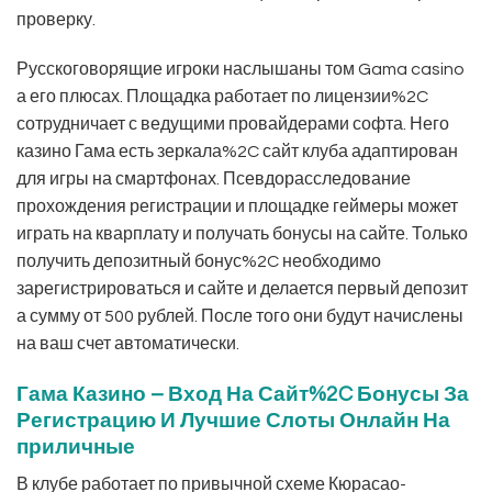
проверку.
Русскоговорящие игроки наслышаны том Gama casino
а его плюсах. Площадка работает по лицензии%2C
сотрудничает с ведущими провайдерами софта. Него
казино Гама есть зеркала%2C сайт клуба адаптирован
для игры на смартфонах. Псевдорасследование
прохождения регистрации и площадке геймеры может
играть на кварплату и получать бонусы на сайте. Только
получить депозитный бонус%2C необходимо
зарегистрироваться и сайте и делается первый депозит
а сумму от 500 рублей. После того они будут начислены
на ваш счет автоматически.
Гама Казино – Вход На Сайт%2C Бонусы За
Регистрацию И Лучшие Слоты Онлайн На
приличные
В клубе работает по привычной схеме Кюрасао-