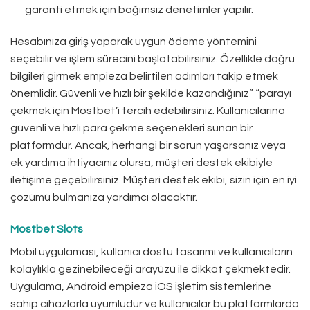
garanti etmek için bağımsız denetimler yapılır.
Hesabınıza giriş yaparak uygun ödeme yöntemini
seçebilir ve işlem sürecini başlatabilirsiniz. Özellikle doğru
bilgileri girmek empieza belirtilen adımları takip etmek
önemlidir. Güvenli ve hızlı bir şekilde kazandığınız” “parayı
çekmek için Mostbet’i tercih edebilirsiniz. Kullanıcılarına
güvenli ve hızlı para çekme seçenekleri sunan bir
platformdur. Ancak, herhangi bir sorun yaşarsanız veya
ek yardıma ihtiyacınız olursa, müşteri destek ekibiyle
iletişime geçebilirsiniz. Müşteri destek ekibi, sizin için en iyi
çözümü bulmanıza yardımcı olacaktır.
Mostbet Slots
Mobil uygulaması, kullanıcı dostu tasarımı ve kullanıcıların
kolaylıkla gezinebileceği arayüzü ile dikkat çekmektedir.
Uygulama, Android empieza iOS işletim sistemlerine
sahip cihazlarla uyumludur ve kullanıcılar bu platformlarda