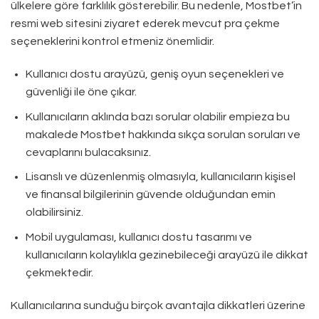
ülkelere göre farklılık gösterebilir. Bu nedenle, Mostbet’in
resmi web sitesini ziyaret ederek mevcut pra çekme
seçeneklerini kontrol etmeniz önemlidir.
Kullanıcı dostu arayüzü, geniş oyun seçenekleri ve
güvenliği ile öne çıkar.
Kullanıcıların aklında bazı sorular olabilir empieza bu
makalede Mostbet hakkında sıkça sorulan soruları ve
cevaplarını bulacaksınız.
Lisanslı ve düzenlenmiş olmasıyla, kullanıcıların kişisel
ve finansal bilgilerinin güvende olduğundan emin
olabilirsiniz.
Mobil uygulaması, kullanıcı dostu tasarımı ve
kullanıcıların kolaylıkla gezinebileceği arayüzü ile dikkat
çekmektedir.
Kullanıcılarına sunduğu birçok avantajla dikkatleri üzerine