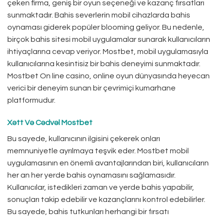
çeken firma, geniş bir oyun seçeneği ve kazanç fırsatları
sunmaktadır. Bahis severlerin mobil cihazlarda bahis
oynaması giderek popüler blooming geliyor. Bu nedenle,
birçok bahis sitesi mobil uygulamalar sunarak kullanıcıların
ihtiyaçlarına cevap veriyor. Mostbet, mobil uygulamasıyla
kullanıcılarına kesintisiz bir bahis deneyimi sunmaktadır.
Mostbet On line casino, online oyun dünyasında heyecan
verici bir deneyim sunan bir çevrimiçi kumarhane
platformudur.
Xətt Və Cədvəl Mostbet
Bu sayede, kullanıcının ilgisini çekerek onları
memnuniyetle ayrılmaya teşvik eder. Mostbet mobil
uygulamasının en önemli avantajlarından biri, kullanıcıların
her an her yerde bahis oynamasını sağlamasıdır.
Kullanıcılar, istedikleri zaman ve yerde bahis yapabilir,
sonuçları takip edebilir ve kazançlarını kontrol edebilirler.
Bu sayede, bahis tutkunları herhangi bir fırsatı