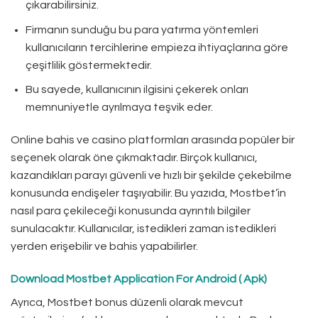
çıkarabilirsiniz.
Firmanın sunduğu bu para yatırma yöntemleri
kullanıcıların tercihlerine empieza ihtiyaçlarına göre
çeşitlilik göstermektedir.
Bu sayede, kullanıcının ilgisini çekerek onları
memnuniyetle ayrılmaya teşvik eder.
Online bahis ve casino platformları arasında popüler bir
seçenek olarak öne çıkmaktadır. Birçok kullanıcı,
kazandıkları parayı güvenli ve hızlı bir şekilde çekebilme
konusunda endişeler taşıyabilir. Bu yazıda, Mostbet’in
nasıl para çekileceği konusunda ayrıntılı bilgiler
sunulacaktır. Kullanıcılar, istedikleri zaman istedikleri
yerden erişebilir ve bahis yapabilirler.
Download Mostbet Application For Android ( Apk)
Ayrıca, Mostbet bonus düzenli olarak mevcut