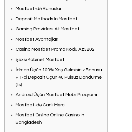
Mostbet-də Bonuslar
Deposit Methods In Mostbet
Gaming Providers At Mostbet
Mostbet Avantajları
Casino Mostbet Promo Kodu Az3202
Şəxsi Kabinet Mostbet
İdman Üçün 100% Xoş Gəlmisiniz Bonusu
+ 1-ci Depozit Üçün 40 Pulsuz Döndürmə
(fs)
Android Üçün Mostbet Mobil Proqramı
Mostbet-də Canlı Mərc
Mostbet Online Online Casino In
Bangladesh