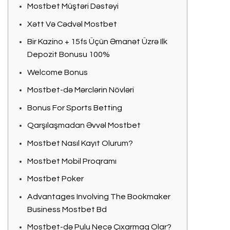
Mostbet Müştəri Dəstəyi
Xətt Və Cədvəl Mostbet
Bir Kazino + 15fs Üçün Əmanət Üzrə Ilk
Depozit Bonusu 100%
Welcome Bonus
Mostbet-də Mərclərin Növləri
Bonus For Sports Betting
Qarşılaşmadan Əvvəl Mostbet
Mostbet Nasıl Kayıt Olurum?
Mostbet Mobil Proqramı
Mostbet Poker
Advantages Involving The Bookmaker
Business Mostbet Bd
Mostbet-də Pulu Necə Çıxarmaq Olar?