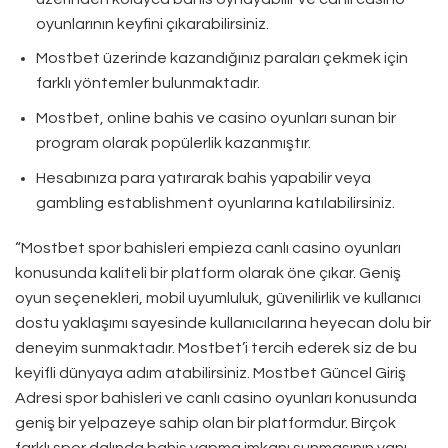
oyunlarının keyfini çıkarabilirsiniz.
Mostbet üzerinde kazandığınız paraları çekmek için
farklı yöntemler bulunmaktadır.
Mostbet, online bahis ve casino oyunları sunan bir
program olarak popülerlik kazanmıştır.
Hesabınıza para yatırarak bahis yapabilir veya
gambling establishment oyunlarına katılabilirsiniz.
“Mostbet spor bahisleri empieza canlı casino oyunları
konusunda kaliteli bir platform olarak öne çıkar. Geniş
oyun seçenekleri, mobil uyumluluk, güvenilirlik ve kullanıcı
dostu yaklaşımı sayesinde kullanıcılarına heyecan dolu bir
deneyim sunmaktadır. Mostbet’i tercih ederek siz de bu
keyifli dünyaya adım atabilirsiniz. Mostbet Güncel Giriş
Adresi spor bahisleri ve canlı casino oyunları konusunda
geniş bir yelpazeye sahip olan bir platformdur. Birçok