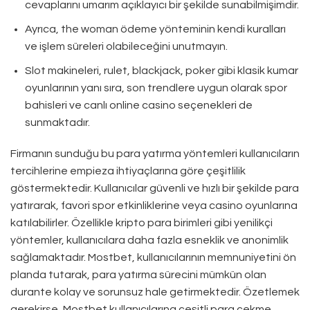
cevaplarını umarım açıklayıcı bir şekilde sunabilmişimdir.
Ayrıca, the woman ödeme yönteminin kendi kuralları
ve işlem süreleri olabileceğini unutmayın.
Slot makineleri, rulet, blackjack, poker gibi klasik kumar
oyunlarının yanı sıra, son trendlere uygun olarak spor
bahisleri ve canlı online casino seçenekleri de
sunmaktadır.
Firmanın sunduğu bu para yatırma yöntemleri kullanıcıların
tercihlerine empieza ihtiyaçlarına göre çeşitlilik
göstermektedir. Kullanıcılar güvenli ve hızlı bir şekilde para
yatırarak, favori spor etkinliklerine veya casino oyunlarına
katılabilirler. Özellikle kripto para birimleri gibi yenilikçi
yöntemler, kullanıcılara daha fazla esneklik ve anonimlik
sağlamaktadır. Mostbet, kullanıcılarının memnuniyetini ön
planda tutarak, para yatırma sürecini mümkün olan
durante kolay ve sorunsuz hale getirmektedir. Özetlemek
gerekirse, Mostbet kullanıcılarına çeşitli para çekme