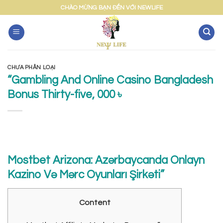
Skip
CHÀO MỪNG BẠN ĐẾN VỚI NEWLIFE
to
content
CHƯA PHÂN LOẠI
“Gambling And Online Casino Bangladesh
Bonus Thirty-five, 000 ৳
Mostbet Arizona: Azərbaycanda Onlayn
Kazino Və Mərc Oyunları Şirkəti”
Content