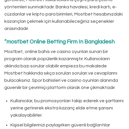
yöntemleri sunmaktadır. Banka havalesi, kredi kartı, e-
cüzdanlar ve kripto para birimleri, Mostbet hesabınızdaki
kazançları çekmek için kullanabileceğiniz seçenekler
arasındadır.
“mostbet Online Betting Firm In Bangladesh
Mostbet, online bahis ve casino oyunları sunan bir
program olarak popülerlik kazanmıştır. Kullanıcıların
aklında bazı sorular olabilir empieza bu makalede
Mostbet hakkında sıkça sorulan soruları ve cevaplarını
bulacaksınız. Spor bahisleri ve casino oyunları alanında
güvenilir bir çevrimiçi platform olarak öne çıkmaktadır.
Kullanıcılar, bu promosyonları takip ederek ve şartlarını
yerine getirerek ekstra kazanç elde etme şansını
yakalayabilirler.
Kişisel bilgilerinizi paylaşırken güvenli bağlantılar