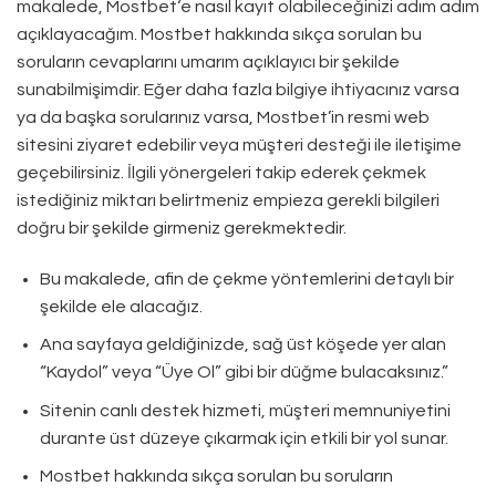
makalede, Mostbet‘e nasıl kayıt olabileceğinizi adım adım
açıklayacağım. Mostbet hakkında sıkça sorulan bu
soruların cevaplarını umarım açıklayıcı bir şekilde
sunabilmişimdir. Eğer daha fazla bilgiye ihtiyacınız varsa
ya da başka sorularınız varsa, Mostbet’in resmi web
sitesini ziyaret edebilir veya müşteri desteği ile iletişime
geçebilirsiniz. İlgili yönergeleri takip ederek çekmek
istediğiniz miktarı belirtmeniz empieza gerekli bilgileri
doğru bir şekilde girmeniz gerekmektedir.
Bu makalede, afin de çekme yöntemlerini detaylı bir
şekilde ele alacağız.
Ana sayfaya geldiğinizde, sağ üst köşede yer alan
“Kaydol” veya “Üye Ol” gibi bir düğme bulacaksınız.”
Sitenin canlı destek hizmeti, müşteri memnuniyetini
durante üst düzeye çıkarmak için etkili bir yol sunar.
Mostbet hakkında sıkça sorulan bu soruların