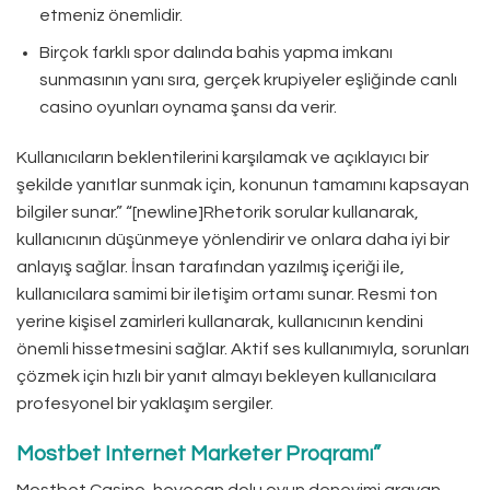
etmeniz önemlidir.
Birçok farklı spor dalında bahis yapma imkanı
sunmasının yanı sıra, gerçek krupiyeler eşliğinde canlı
casino oyunları oynama şansı da verir.
Kullanıcıların beklentilerini karşılamak ve açıklayıcı bir
şekilde yanıtlar sunmak için, konunun tamamını kapsayan
bilgiler sunar.” “[newline]Rhetorik sorular kullanarak,
kullanıcının düşünmeye yönlendirir ve onlara daha iyi bir
anlayış sağlar. İnsan tarafından yazılmış içeriği ile,
kullanıcılara samimi bir iletişim ortamı sunar. Resmi ton
yerine kişisel zamirleri kullanarak, kullanıcının kendini
önemli hissetmesini sağlar. Aktif ses kullanımıyla, sorunları
çözmek için hızlı bir yanıt almayı bekleyen kullanıcılara
profesyonel bir yaklaşım sergiler.
Mostbet Internet Marketer Proqramı”