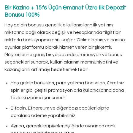
Bir Kazino + 15fs Üçün Əmanət Üzrə Ilk Depozit
Bonusu 100%
Hoş geldin bonusu genellikle kullanıcıların ilk yatırım
miktarına bağlı olarak değişir ve hesaplarında tilgift bir
miktarla bahis yapmalarını sağlar. Online bahis ve casino
oyunları platformu olarak hizmet veren bir şirkettir.
Müşterilerine geniş bir yelpazede promosyon ve bonus
seçenekleri sunarak, kullanıcılarının memnuniyetini ve
kazançlarını artırmayı hedeflemektedir.
Hoş geldin bonusları, para yatırma bonusları, ücretsiz
spinler gibi çeşitli promosyonlarla kullanıcılarına daha
fazla kazanma şansı verir.
Bitcoin, Ethereum ve diğer bazı popüler kripto
paralarla ödeme yapabilirsiniz.
Ayrıca, gerçek krupiyeler eşliğinde oynanan canlı