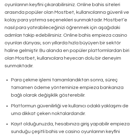
oyunlarının keyfini çıkarabilirsiniz. Online bahis siteleri
arasında popüler olan Mostbet, kullanıcılarına güvenli ve
kolay para yatırma seçenekleri sunmaktadır. Mostbet’e
nasıl para yatırabileceğinizi öğrenmek için aşağıdaki
adımları takip edebilirsiniz. Online bahis empieza casino
oyunları dünyası, son yıllarda hızla büyüyen bir sektör
haline gelmiştir. Bu alanda en popüler platformlardan biri
olan Mostbet, kullanıcılara heyecan dolu bir deneyim
sunmaktadır.
Para çekme işlemi tamamlandıktan sonra, süreç
tamamen ödeme yönteminize empieza bankanıza
bağlı olarak değişiklik gösterebilir.
Platformun güvenilirliği ve kullanıcı odaklı yaklaşımı de
uma dikkat çeken noktalardandır.
Kayıt olduğunuzda, hesabınıza giriş yapabilir empieza
sunduğu çeşitli bahis ve casino oyunlarının keyfini