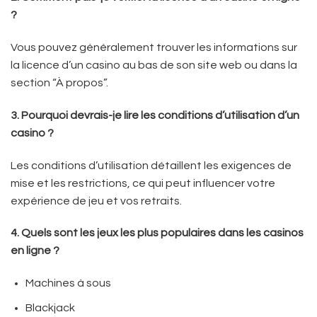
?
Vous pouvez généralement trouver les informations sur
la licence d’un casino au bas de son site web ou dans la
section “À propos”.
3. Pourquoi devrais-je lire les conditions d’utilisation d’un
casino ?
Les conditions d’utilisation détaillent les exigences de
mise et les restrictions, ce qui peut influencer votre
expérience de jeu et vos retraits.
4. Quels sont les jeux les plus populaires dans les casinos
en ligne ?
Machines à sous
Blackjack