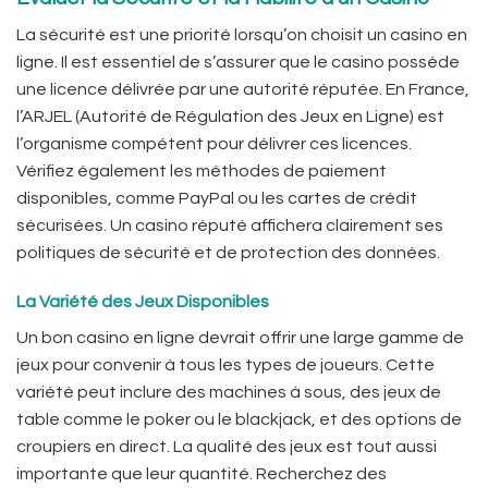
La sécurité est une priorité lorsqu’on choisit un casino en
ligne. Il est essentiel de s’assurer que le casino possède
une licence délivrée par une autorité réputée. En France,
l’ARJEL (Autorité de Régulation des Jeux en Ligne) est
l’organisme compétent pour délivrer ces licences.
Vérifiez également les méthodes de paiement
disponibles, comme PayPal ou les cartes de crédit
sécurisées. Un casino réputé affichera clairement ses
politiques de sécurité et de protection des données.
La Variété des Jeux Disponibles
Un bon casino en ligne devrait offrir une large gamme de
jeux pour convenir à tous les types de joueurs. Cette
variété peut inclure des machines à sous, des jeux de
table comme le poker ou le blackjack, et des options de
croupiers en direct. La qualité des jeux est tout aussi
importante que leur quantité. Recherchez des