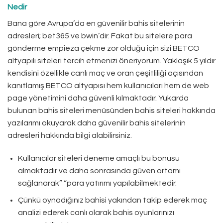
Nedir
Bana göre Avrupa’da en güvenilir bahis sitelerinin
adresleri; bet365 ve bwin’dir. Fakat bu sitelere para
gönderme empieza çekme zor olduğu için sizi BETCO
altyapılı siteleri tercih etmenizi öneriyorum. Yaklaşık 5 yıldır
kendisini özellikle canlı maç ve oran çeşitliliği açısından
kanıtlamış BETCO altyapısı hem kullanıcıları hem de web
page yönetimini daha güvenli kılmaktadır. Yukarda
bulunan bahis siteleri menüsünden bahis siteleri hakkında
yazılarımı okuyarak daha güvenilir bahis sitelerinin
adresleri hakkında bilgi alabilirsiniz.
Kullanıcılar siteleri deneme amaçlı bu bonusu
almaktadır ve daha sonrasında güven ortamı
sağlanarak” “para yatırımı yapılabilmektedir.
Çünkü oynadığınız bahisi yakından takip ederek maç
analizi ederek canlı olarak bahis oyunlarınızı