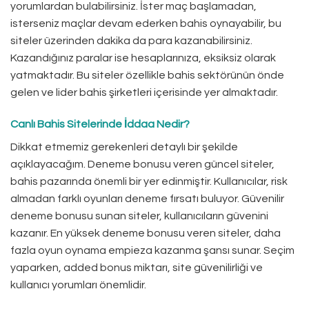
yorumlardan bulabilirsiniz. İster maç başlamadan,
isterseniz maçlar devam ederken bahis oynayabilir, bu
siteler üzerinden dakika da para kazanabilirsiniz.
Kazandığınız paralar ise hesaplarınıza, eksiksiz olarak
yatmaktadır. Bu siteler özellikle bahis sektörünün önde
gelen ve lider bahis şirketleri içerisinde yer almaktadır.
Canlı Bahis Sitelerinde İddaa Nedir?
Dikkat etmemiz gerekenleri detaylı bir şekilde
açıklayacağım. Deneme bonusu veren güncel siteler,
bahis pazarında önemli bir yer edinmiştir. Kullanıcılar, risk
almadan farklı oyunları deneme fırsatı buluyor. Güvenilir
deneme bonusu sunan siteler, kullanıcıların güvenini
kazanır. En yüksek deneme bonusu veren siteler, daha
fazla oyun oynama empieza kazanma şansı sunar. Seçim
yaparken, added bonus miktarı, site güvenilirliği ve
kullanıcı yorumları önemlidir.