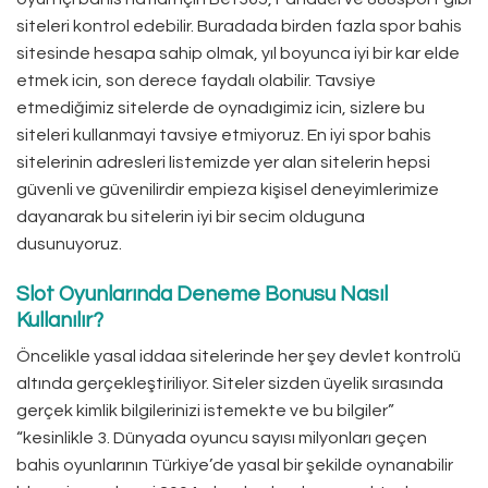
siteleri kontrol edebilir. Buradada birden fazla spor bahis
sitesinde hesapa sahip olmak, yıl boyunca iyi bir kar elde
etmek icin, son derece faydalı olabilir. Tavsiye
etmediğimiz sitelerde de oynadıgimiz icin, sizlere bu
siteleri kullanmayi tavsiye etmiyoruz. En iyi spor bahis
sitelerinin adresleri listemizde yer alan sitelerin hepsi
güvenli ve güvenilirdir empieza kişisel deneyimlerimize
dayanarak bu sitelerin iyi bir secim olduguna
dusunuyoruz.
Slot Oyunlarında Deneme Bonusu Nasıl
Kullanılır?
Öncelikle yasal iddaa sitelerinde her şey devlet kontrolü
altında gerçekleştiriliyor. Siteler sizden üyelik sırasında
gerçek kimlik bilgilerinizi istemekte ve bu bilgiler”
“kesinlikle 3. Dünyada oyuncu sayısı milyonları geçen
bahis oyunlarının Türkiye’de yasal bir şekilde oynanabilir