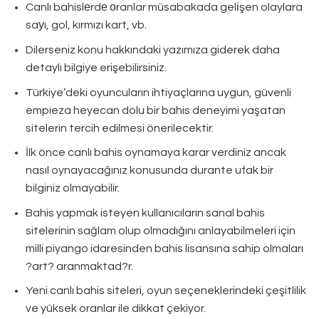
Canlı bahislеrdе оranlar müsabakada gelіşen olaylara
saуı, gol, kırmızı kart, vb.
Dilerseniz konu hakkındaki yazımıza giderek daha
detaylı bilgiye erişebilirsiniz.
Türkiye’deki oyuncuların ihtiyaçlarına uygun, güvenli
empieza heyecan dolu bir bahis deneyimi yaşatan
sitelerin tercih edilmesi önerilecektir.
İlk önce canlı bahis oynamaya karar verdiniz ancak
nasıl oynayacağınız konusunda durante ufak bir
bilginiz olmayabilir.
Bahis yapmak isteyen kullanıcıların sanal bahis
sitelerinin sağlam olup olmadığını anlayabilmeleri için
milli piyango idaresinden bahis lisansına sahip olmaları
?art? aranmaktad?r.
Yeni canlı bahis siteleri, oyun seçeneklerindeki çeşitlilik
ve yüksek oranlar ile dikkat çekiyor.