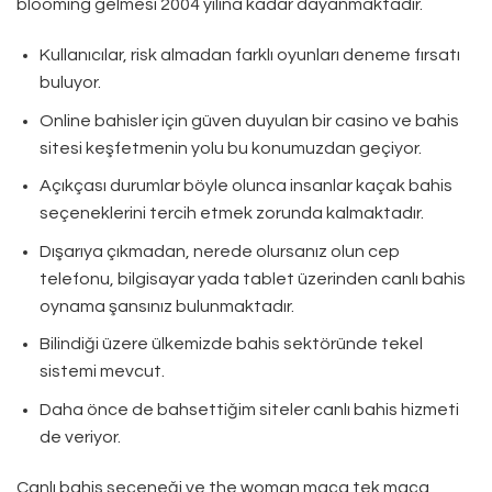
blooming gelmesi 2004 yılına kadar dayanmaktadır.
Kullanıcılar, risk almadan farklı oyunları deneme fırsatı
buluyor.
Online bahisler için güven duyulan bir casino ve bahis
sitesi keşfetmenin yolu bu konumuzdan geçiyor.
Açıkçası durumlar böyle olunca insanlar kaçak bahis
seçeneklerini tercih etmek zorunda kalmaktadır.
Dışarıya çıkmadan, nerede olursanız olun cep
telefonu, bilgisayar yada tablet üzerinden canlı bahis
oynama şansınız bulunmaktadır.
Bilindiği üzere ülkemizde bahis sektöründe tekel
sistemi mevcut.
Daha önce de bahsettiğim siteler canlı bahis hizmeti
de veriyor.
Canlı bahis seçeneği ve the woman maça tek maça