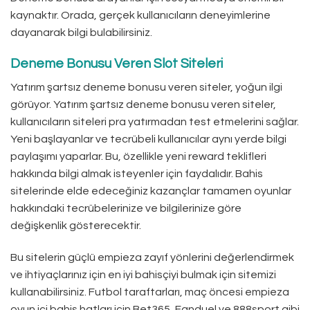
kaynaktır. Orada, gerçek kullanıcıların deneyimlerine
dayanarak bilgi bulabilirsiniz.
Deneme Bonusu Veren Slot Siteleri
Yatırım şartsız deneme bonusu veren siteler, yoğun ilgi
görüyor. Yatırım şartsız deneme bonusu veren siteler,
kullanıcıların siteleri pra yatırmadan test etmelerini sağlar.
Yeni başlayanlar ve tecrübeli kullanıcılar aynı yerde bilgi
paylaşımı yaparlar. Bu, özellikle yeni reward teklifleri
hakkında bilgi almak isteyenler için faydalıdır. Bahis
sitelerinde elde edeceğiniz kazançlar tamamen oyunlar
hakkındaki tecrübelerinize ve bilgilerinize göre
değişkenlik gösterecektir.
Bu sitelerin güçlü empieza zayıf yönlerini değerlendirmek
ve ihtiyaçlarınız için en iyi bahisçiyi bulmak için sitemizi
kullanabilirsiniz. Futbol taraftarları, maç öncesi empieza
oyun içi bahis hatları için Bet365, Fanduel ve 888sport gibi