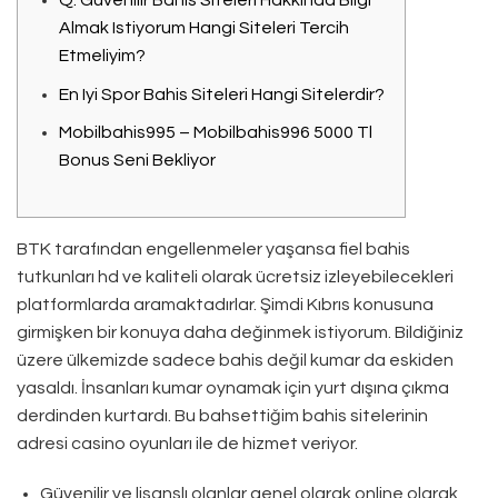
Q: Güvenilir Bahis Siteleri Hakkında Bilgi
Almak Istiyorum Hangi Siteleri Tercih
Etmeliyim?
En Iyi Spor Bahis Siteleri Hangi Sitelerdir?
Mobilbahis995 – Mobilbahis996 5000 Tl
Bonus Seni Bekliyor
BTK tarafından engellenmeler yaşansa fiel bahis
tutkunları hd ve kaliteli olarak ücretsiz izleyebilecekleri
platformlarda aramaktadırlar. Şimdi Kıbrıs konusuna
girmişken bir konuya daha değinmek istiyorum. Bildiğiniz
üzere ülkemizde sadece bahis değil kumar da eskiden
yasaldı. İnsanları kumar oynamak için yurt dışına çıkma
derdinden kurtardı. Bu bahsettiğim bahis sitelerinin
adresi casino oyunları ile de hizmet veriyor.
Güvenilir ve lisanslı olanlar genel olarak online olarak