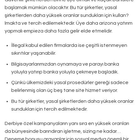
başlamak mümkün olacaktır. Bu tür şirketler, yasal
şirketlerden daha yüksek oranlar sundukları için kullan?
lmakta ve tercih edilemektedir. Üye daha arizona yatırım
yapmalı empieza daha fazla gelir elde etmelidir.
İllegal kabul edilen firmalarda ise çeşitli istenmeyen
sıkıntılar yaşanabilir.
Bilgisayarlarımızdan oynamaya ve parayı banka
yoluyla yatırıp banka yoluyla çekmeye başladık.
Çünkü ülkemizdeki yasal prosedürler gereği sadece
belirlenmiş olan üç beş tane site hizmet veriyor.
Bu tür şirketler, yasal şirketlerden daha yüksek oranlar
sundukları için tercih edilmektedir.
Derbiye özel kampanyaların yanı sıra en yüksek oranları
da bünyesinde barındıran işletme, sizing ne kadar…
Deneme bonusu arayanlar için sosyal medya önemli bir