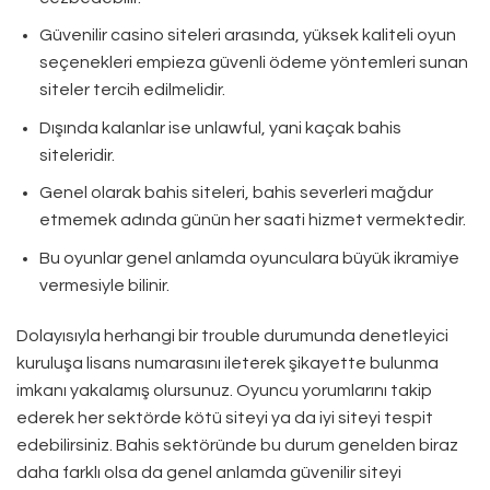
Güvenilir casino siteleri arasında, yüksek kaliteli oyun
seçenekleri empieza güvenli ödeme yöntemleri sunan
siteler tercih edilmelidir.
Dışında kalanlar ise unlawful, yani kaçak bahis
siteleridir.
Genel olarak bahis siteleri, bahis severleri mağdur
etmemek adında günün her saati hizmet vermektedir.
Bu oyunlar genel anlamda oyunculara büyük ikramiye
vermesiyle bilinir.
Dolayısıyla herhangi bir trouble durumunda denetleyici
kuruluşa lisans numarasını ileterek şikayette bulunma
imkanı yakalamış olursunuz. Oyuncu yorumlarını takip
ederek her sektörde kötü siteyi ya da iyi siteyi tespit
edebilirsiniz. Bahis sektöründe bu durum genelden biraz
daha farklı olsa da genel anlamda güvenilir siteyi