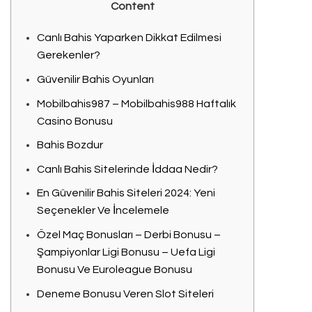
Content
Canlı Bahis Yaparken Dikkat Edilmesi
Gerekenler?
Güvenilir Bahis Oyunları
Mobilbahis987 – Mobilbahis988 Haftalık
Casino Bonusu
Bahis Bozdur
Canlı Bahis Sitelerinde İddaa Nedir?
En Güvenilir Bahis Siteleri 2024: Yeni
Seçenekler Ve İncelemele
Özel Maç Bonusları – Derbi Bonusu –
Şampiyonlar Ligi Bonusu – Uefa Ligi
Bonusu Ve Euroleague Bonusu
Deneme Bonusu Veren Slot Siteleri