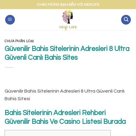
Skip
CHÀO MỪNG BẠN ĐẾN VỚI NEWLIFE
to
content
CHƯA PHÂN LOẠI
Güvenilir Bahis Sitelerinin Adresleri 8 Ultra
Güvenli Canlı Bahis Sites
Güvenilir Bahis Sitelerinin Adresleri 8 Ultra Güvenli Canlı
Bahis Sitesi
Bahis Sitelerinin Adresleri Rehberi
Güvenilir Bahis Ve Casino Listesi Burada