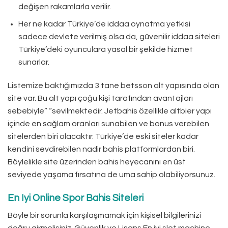
değişen rakamlarla verilir.
Her ne kadar Türkiye’de iddaa oynatma yetkisi
sadece devlete verilmiş olsa da, güvenilir iddaa siteleri
Türkiye’deki oyunculara yasal bir şekilde hizmet
sunarlar.
Listemize baktığımızda 3 tane betsson alt yapısında olan
site var. Bu alt yapı çoğu kişi tarafından avantajları
sebebiyle” “sevilmektedir. Jetbahis özellikle altbier yapı
içinde en sağlam oranları sunabilen ve bonus verebilen
sitelerden biri olacaktır. Türkiye’de eski siteler kadar
kendini sevdirebilen nadir bahis platformlardan biri.
Böylelikle site üzerinden bahis heyecanını en üst
seviyede yaşama fırsatına de uma sahip olabiliyorsunuz.
En Iyi Online Spor Bahis Siteleri
Böyle bir sorunla karşılaşmamak için kişisel bilgilerinizi
doğru girmelisiniz. Güvenlik ve Lisans En iyi slot machine