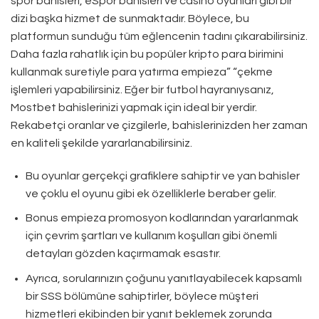
spor bahisleri, eSpor bahisleri ve casino oyunları gibi bir
dizi başka hizmet de sunmaktadır. Böylece, bu
platformun sunduğu tüm eğlencenin tadını çıkarabilirsiniz.
Daha fazla rahatlık için bu popüler kripto para birimini
kullanmak suretiyle para yatırma empieza” “çekme
işlemleri yapabilirsiniz. Eğer bir futbol hayranıysanız,
Mostbet bahislerinizi yapmak için ideal bir yerdir.
Rekabetçi oranlar ve çizgilerle, bahislerinizden her zaman
en kaliteli şekilde yararlanabilirsiniz.
Bu oyunlar gerçekçi grafiklere sahiptir ve yan bahisler
ve çoklu el oyunu gibi ek özelliklerle beraber gelir.
Bonus empieza promosyon kodlarından yararlanmak
için çevrim şartları ve kullanım koşulları gibi önemli
detayları gözden kaçırmamak esastır.
Ayrıca, sorularınızın çoğunu yanıtlayabilecek kapsamlı
bir SSS bölümüne sahiptirler, böylece müşteri
hizmetleri ekibinden bir yanıt beklemek zorunda