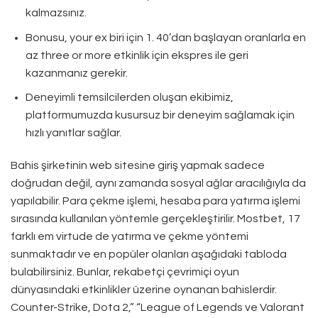
kalmazsınız.
Bonusu, your ex biri için 1. 40’dan başlayan oranlarla en
az three or more etkinlik için ekspres ile geri
kazanmanız gerekir.
Deneyimli temsilcilerden oluşan ekibimiz,
platformumuzda kusursuz bir deneyim sağlamak için
hızlı yanıtlar sağlar.
Bahis şirketinin web sitesine giriş yapmak sadece
doğrudan değil, aynı zamanda sosyal ağlar aracılığıyla da
yapılabilir. Para çekme işlemi, hesaba para yatırma işlemi
sırasında kullanılan yöntemle gerçekleştirilir. Mostbet, 17
farklı em virtude de yatırma ve çekme yöntemi
sunmaktadır ve en popüler olanları aşağıdaki tabloda
bulabilirsiniz. Bunlar, rekabetçi çevrimiçi oyun
dünyasındaki etkinlikler üzerine oynanan bahislerdir.
Counter-Strike, Dota 2,” “League of Legends ve Valorant