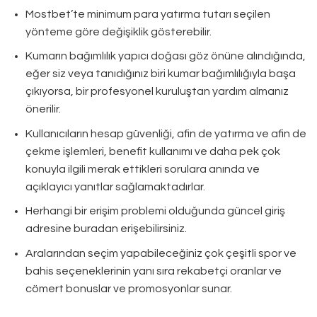
Mostbet’te minimum para yatırma tutarı seçilen
yönteme göre değişiklik gösterebilir.
Kumarın bağımlılık yapıcı doğası göz önüne alındığında,
eğer siz veya tanıdığınız biri kumar bağımlılığıyla başa
çıkıyorsa, bir profesyonel kuruluştan yardım almanız
önerilir.
Kullanıcıların hesap güvenliği, afin de yatırma ve afin de
çekme işlemleri, benefit kullanımı ve daha pek çok
konuyla ilgili merak ettikleri sorulara anında ve
açıklayıcı yanıtlar sağlamaktadırlar.
Herhangi bir erişim problemi olduğunda güncel giriş
adresine buradan erişebilirsiniz.
Aralarından seçim yapabileceğiniz çok çeşitli spor ve
bahis seçeneklerinin yanı sıra rekabetçi oranlar ve
cömert bonuslar ve promosyonlar sunar.