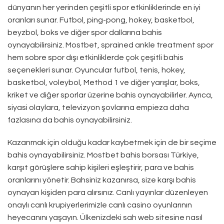
dünyanın her yerinden çeşitli spor etkinliklerinde en iyi
oranları sunar. Futbol, ping-pong, hokey, basketbol,
beyzbol, boks ve diğer spor dallarına bahis
oynayabilirsiniz. Mostbet, sprained ankle treatment spor
hem sobre spor dışı etkinliklerde çok çeşitli bahis
seçenekleri sunar. Oyuncular futbol, tenis, hokey,
basketbol, voleybol, Method 1 ve diğer yarışlar, boks,
kriket ve diğer sporlar üzerine bahis oynayabilirler. Ayrıca,
siyasi olaylara, televizyon şovlarına empieza daha
fazlasına da bahis oynayabilirsiniz.
Kazanmak için olduğu kadar kaybetmek için de bir seçime
bahis oynayabilirsiniz. Mostbet bahis borsası Türkiye,
karşıt görüşlere sahip kişileri eşleştirir, para ve bahis
oranlarını yönetir. Bahsiniz kazanırsa, size karşı bahis
oynayan kişiden para alırsınız. Canlı yayınlar düzenleyen
onaylı canlı krupiyerlerimizle canlı casino oyunlarının
heyecanını yaşayın. Ülkenizdeki sah web sitesine nasıl