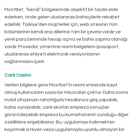
MostBet, “kendi” bölgelerinde objektif bir fayda elde
ederken, önde gelen uluslararası bahisçilerle rekabet
edebilir. Türkiye’den müşteriler için, web sitesinin tüm
bölümlerinin kendi ana dillerine tam bir çevirisi vardır ve
yerel para biriminde hesap açma ve bahis yapma olanağı
vardır. Prosedür, yönetime resmi belgelerin (pasaport,
uluslararası ehliyet) elektronik versiyonlarının
sağlanmasını içerir.
Canlı Casino
Verilen bilgilere göre Mostbet’in resmi sitesinde kayıt
olmuş kullanıcıların sayısı bir milyondan çoktur. Daha sonra
mobil cihazınızın rahatlığıyla hesabınıza giriş yapabilir,
bahis oynayabilir, canlı skorları empieza sonuçları
görüntüleyebilir empieza bu kumarhanenin sunduğu diğer
özelliklere erişebilirsiniz. Bu, uygulamayı indirmekten
kaçınmak isteyen veya uygulamayla uyumlu olmayan bir