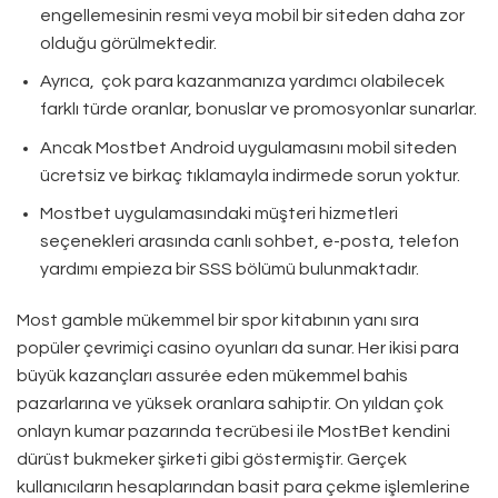
engellemesinin resmi veya mobil bir siteden daha zor
olduğu görülmektedir.
Ayrıca, çok para kazanmanıza yardımcı olabilecek
farklı türde oranlar, bonuslar ve promosyonlar sunarlar.
Ancak Mostbet Android uygulamasını mobil siteden
ücretsiz ve birkaç tıklamayla indirmede sorun yoktur.
Mostbet uygulamasındaki müşteri hizmetleri
seçenekleri arasında canlı sohbet, e-posta, telefon
yardımı empieza bir SSS bölümü bulunmaktadır.
Most gamble mükemmel bir spor kitabının yanı sıra
popüler çevrimiçi casino oyunları da sunar. Her ikisi para
büyük kazançları assurée eden mükemmel bahis
pazarlarına ve yüksek oranlara sahiptir. On yıldan çok
onlayn kumar pazarında tecrübesi ile MostBet kendini
dürüst bukmeker şirketi gibi göstermiştir. Gerçek
kullanıcıların hesaplarından basit para çekme işlemlerine