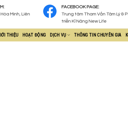
M:
FACEBOOK PAGE:
Hòa Minh, Liên
Trung tâm Tham Vấn Tâm Lý & 
triển Kĩ Năng New Life
IỚI THIỆU
HOẠT ĐỘNG
DỊCH VỤ
THÔNG TIN CHUYÊN GIA
K