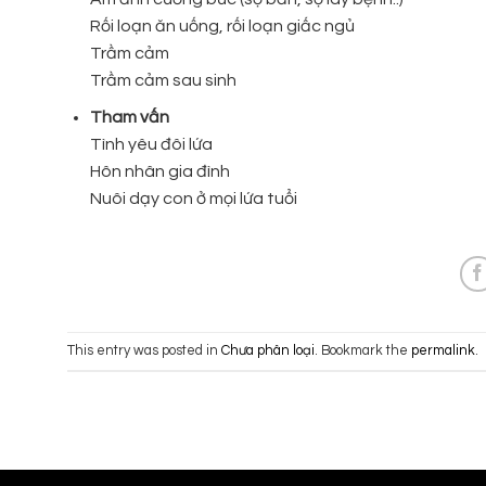
Rối loạn ăn uống, rối loạn giấc ngủ
Trầm cảm
Trầm cảm sau sinh
Tham vấn
Tình yêu đôi lứa
Hôn nhân gia đình
Nuôi dạy con ở mọi lứa tuổi
This entry was posted in
Chưa phân loại
. Bookmark the
permalink
.