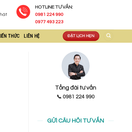
HOTLINE TƯ VẤN:
Phát
0981 224 990
0977 493 223
IẾN THỨC
LIÊN HỆ
ĐẶT LỊCH HẸN
Tổng đài tư vấn
📞 0981 224 990
GỬI CÂU HỎI TƯ VẤN