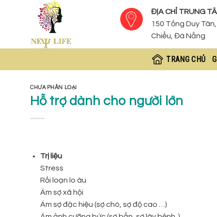
Skip
ĐỊA CHỈ TRUNG TÂ
to
150 Tống Duy Tân, 
content
Chiểu, Đà Nẵng
TRANG CHỦ
G
CHƯA PHÂN LOẠI
Hỗ trợ dành cho người lớn
Trị liệu
Stress
Rối loạn lo âu
Ám sợ xã hội
Ám sợ đặc hiệu (sợ chó, sợ độ cao …)
Ám ảnh cưỡng bức (sợ bẩn, sợ lây bệnh..)