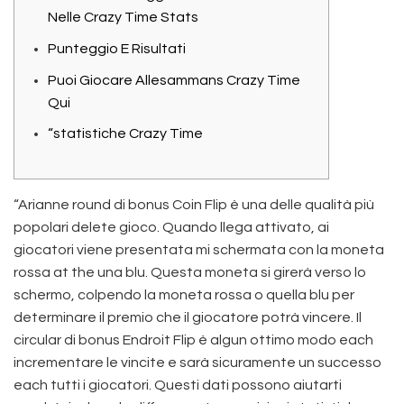
Nelle Crazy Time Stats
Punteggio E Risultati
Puoi Giocare Allesammans Crazy Time
Qui
“statistiche Crazy Time
“Arianne round di bonus Coin Flip è una delle qualità più
popolari delete gioco. Quando llega attivato, ai
giocatori viene presentata mi schermata con la moneta
rossa at the una blu. Questa moneta si girerà verso lo
schermo, colpendo la moneta rossa o quella blu per
determinare il premio che il giocatore potrà vincere. Il
circular di bonus Endroit Flip è algun ottimo modo each
incrementare le vincite e sarà sicuramente un successo
each tutti i giocatori. Questi dati possono aiutarti