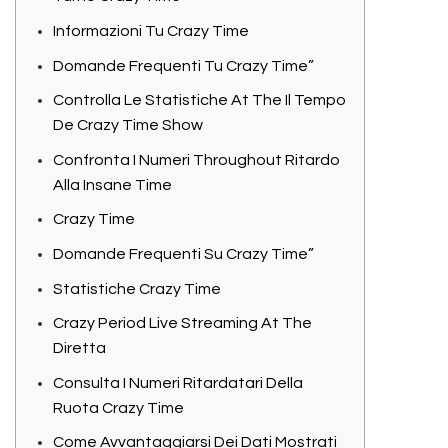
Informazioni Tu Crazy Time
Domande Frequenti Tu Crazy Time”
Controlla Le Statistiche At The Il Tempo
De Crazy Time Show
Confronta I Numeri Throughout Ritardo
Alla Insane Time
Crazy Time
Domande Frequenti Su Crazy Time”
Statistiche Crazy Time
Crazy Period Live Streaming At The
Diretta
Consulta I Numeri Ritardatari Della
Ruota Crazy Time
Come Avvantaggiarsi Dei Dati Mostrati