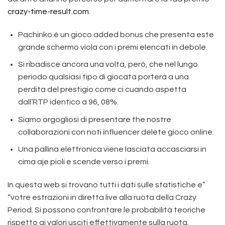
crazy-time-result.com
.
Pachinko è un gioco added bonus che presenta este
grande schermo viola con i premi elencati in debole.
Si ribadisce ancora una volta, però, che nel lungo
periodo qualsiasi tipo di giocata porterà a una
perdita del prestigio come ci cuando aspetta
dall’RTP identico a 96, 08%.
Siamo orgogliosi di presentare the nostre
collaborazioni con noti influencer delete gioco online.
Una pallina elettronica viene lasciata accasciarsi in
cima aje pioli e scende verso i premi.
In questa web si trovano tutti i dati sulle statistiche e”
“votre estrazioni in diretta live alla ruota della Crazy
Period. Si possono confrontare le probabilità teoriche
rispetto ai valori usciti effettivamente sulla ruota.