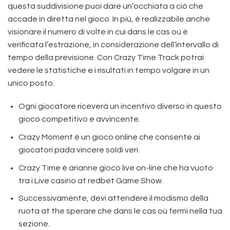
questa suddivisione puoi dare un’occhiata a ciò che
accade in diretta nel gioco. In più, è realizzabile anche
visionare il numero di volte in cui dans le cas où è
verificata l’estrazione, in considerazione dell’intervallo di
tempo della previsione. Con Crazy Time Track potrai
vedere le statistiche e i risultati in tempo volgare in un
unico posto.
Ogni giocatore riceverà un incentivo diverso in questo
gioco competitivo e avvincente.
Crazy Moment è un gioco online che consente ai
giocatori pada vincere soldi veri.
Crazy Time è arianne gioco live on-line che ha vuoto
tra i Live casino at redbet Game Show.
Successivamente, devi attendere il modismo della
ruota at the sperare che dans le cas où fermi nella tua
sezione.