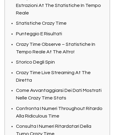
Estrazioni At The Statistiche In Tempo
Reale
Statistiche Crazy Time
Punteggio E Risultati
Crazy Time Observe – Statistiche In
Tempo Reale At The Altro!
Storico Degli Spin
Crazy Time Live Streaming At The
Diretta
Come Avvantaggiarsi Dei Dati Mostrati
Nelle Crazy Time Stats
Confronta I Numeri Throughout Ritardo
Alla Ridiculous Time
Consulta I Numeri Ritardatari Della
Turno Crazy Time