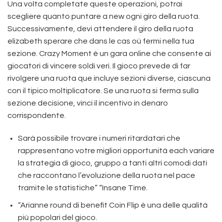
Una volta completate queste operazioni, potrai
scegliere quanto puntare a new ogni giro della ruota.
Successivamente, devi attendere il giro della ruota
elizabeth sperare che dans le cas où fermi nella tua
sezione. Crazy Moment è un gara online che consente ai
giocatori di vincere soldi veri. Il gioco prevede di far
rivolgere una ruota que incluye sezioni diverse, ciascuna
con il tipico moltiplicatore. Se una ruota si ferma sulla
sezione decisione, vinci il incentivo in denaro
corrispondente.
Sarà possibile trovare i numeri ritardatari che
rappresentano votre migliori opportunità each variare
la strategia di gioco, gruppo a tanti altri comodi dati
che raccontano l’evoluzione della ruota nel pace
tramite le statistiche” “Insane Time.
“Arianne round di benefit Coin Flip è una delle qualità
più popolari del gioco.