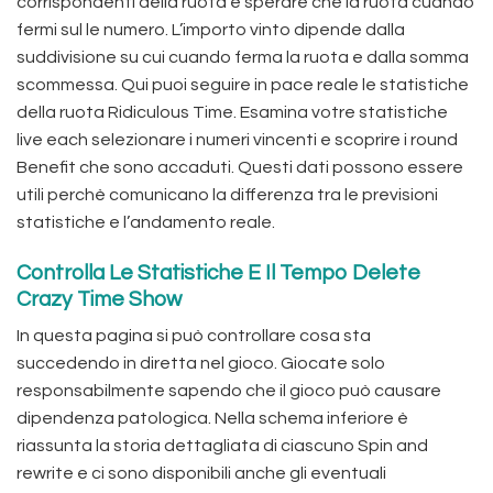
corrispondenti della ruota e sperare che la ruota cuando
fermi sul le numero. L’importo vinto dipende dalla
suddivisione su cui cuando ferma la ruota e dalla somma
scommessa. Qui puoi seguire in pace reale le statistiche
della ruota Ridiculous Time. Esamina votre statistiche
live each selezionare i numeri vincenti e scoprire i round
Benefit che sono accaduti. Questi dati possono essere
utili perchè comunicano la differenza tra le previsioni
statistiche e l’andamento reale.
Controlla Le Statistiche E Il Tempo Delete
Crazy Time Show
In questa pagina si può controllare cosa sta
succedendo in diretta nel gioco. Giocate solo
responsabilmente sapendo che il gioco può causare
dipendenza patologica. Nella schema inferiore è
riassunta la storia dettagliata di ciascuno Spin and
rewrite e ci sono disponibili anche gli eventuali