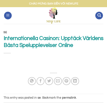
Skip
CHÀO MỪNG BẠN ĐẾN VỚI NEWLIFE
to
content
SE
Internationella Casinon: Upptäck Världens
Bästa Spelupplevelser Online
This entry was posted in
se
. Bookmark the
permalink
.