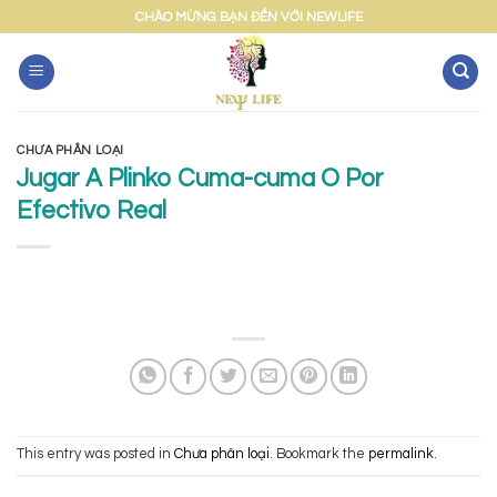
Skip
CHÀO MỪNG BẠN ĐẾN VỚI NEWLIFE
to
content
CHƯA PHÂN LOẠI
Jugar A Plinko Cuma-cuma O Por
Efectivo Real
This entry was posted in
Chưa phân loại
. Bookmark the
permalink
.