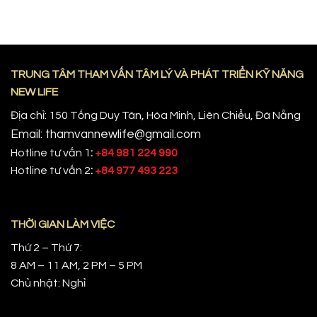
TRUNG TÂM THAM VẤN TÂM LÝ VÀ PHÁT TRIỂN KỸ NĂNG
NEW LIFE
Địa chỉ: 150 Tống Duy Tân, Hòa Minh, Liên Chiểu, Đà Nẵng
Email: thamvannewlife@gmail.com
Hotline tư vấn 1
:
+84 981 224 990
Hotline tư vấn 2
:
+84 977 493 223
THỜI GIAN LÀM VIỆC
Thứ 2 – Thứ 7:
8 AM – 11 AM, 2 PM – 5 PM
Chủ nhật: Nghỉ