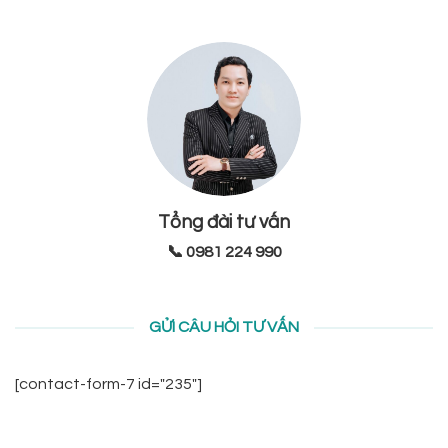
Tổng đài tư vấn
📞 0981 224 990
GỬI CÂU HỎI TƯ VẤN
[contact-form-7 id="235"]