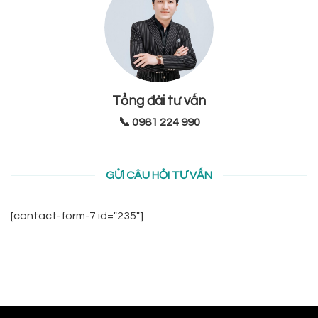
Tổng đài tư vấn
📞 0981 224 990
GỬI CÂU HỎI TƯ VẤN
[contact-form-7 id="235"]