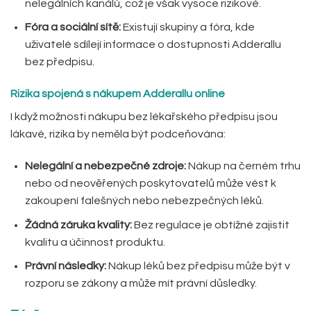
nelegálních kanálů, což je však vysoce rizikové.
Fóra a sociální sítě:
Existují skupiny a fóra, kde
uživatelé sdílejí informace o dostupnosti Adderallu
bez předpisu.
Rizika spojená s nákupem Adderallu online
I když možnosti nákupu bez lékařského předpisu jsou
lákavé, rizika by neměla být podceňována:
Nelegální a nebezpečné zdroje:
Nákup na černém trhu
nebo od neověřených poskytovatelů může vést k
zakoupení falešných nebo nebezpečných léků.
Žádná záruka kvality:
Bez regulace je obtížné zajistit
kvalitu a účinnost produktu.
Právní následky:
Nákup léků bez předpisu může být v
rozporu se zákony a může mít právní důsledky.