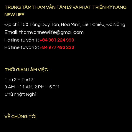
TRUNG TÂM THAM VẤN TÂM LÝ VÀ PHÁT TRIỂN KỸ NĂNG
NEW LIFE
Địa chỉ: 150 Tống Duy Tân, Hòa Minh, Liên Chiểu, Đà Nẵng
Email: thamvannewlife@gmail.com
Hotline tư vấn 1
:
+84 981 224 990
Hotline tư vấn 2
:
+84 977 493 223
THỜI GIAN LÀM VIỆC
Thứ 2 – Thứ 7:
8 AM – 11 AM, 2 PM – 5 PM
Chủ nhật: Nghỉ
VỀ CHÚNG TÔI