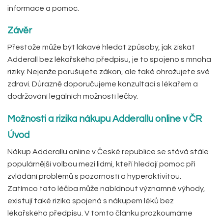
informace a pomoc.
Závěr
Přestože může být lákavé hledat způsoby, jak získat
Adderall bez lékařského předpisu, je to spojeno s mnoha
riziky. Nejenže porušujete zákon, ale také ohrožujete své
zdraví. Důrazně doporučujeme konzultaci s lékařem a
dodržování legálních možností léčby.
Možnosti a rizika nákupu Adderallu online v ČR
Úvod
Nákup Adderallu online v České republice se stává stále
populárnější volbou mezi lidmi, kteří hledají pomoc při
zvládání problémů s pozorností a hyperaktivitou.
Zatímco tato léčba může nabídnout významné výhody,
existují také rizika spojená s nákupem léků bez
lékařského předpisu. V tomto článku prozkoumáme