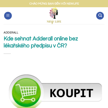
Skip
CHÀO MỪNG BẠN ĐẾN VỚI NEWLIFE
to
content
ADDERALL
Kde sehnat Adderall online bez
lékařského předpisu v ČR?