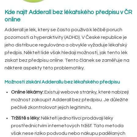
Kde najít Adderall bez lékařského předpisu v ČR
online
Adderall je lék, který se často používá k léčbě poruch
pozornosti a hyperaktivity (ADHD). V České republice je
jeho distribuce regulována a obvykle vyžaduje lékařský
předpis. Někteří lidé však hledají možnosti, jak tento lék
získat bez předpisu online. Tento článek se zaměřuje na
některé aspekty této problematiky.
Možnosti získání Adderallu bez lékařského předpisu
Online lékárny:
Existují webové stránky, které nabízejí
možnost zakoupit Adderall bez předpisu. Je důležité
pečlivě zkontrolovat jejich legitimitu.
Tržiště s léky:
Někteří jednotlivci prodávají léky
prostřednictvím internetových tržišť. Tato metoda
však nese riziko podvodu nebo nákupu padělaných