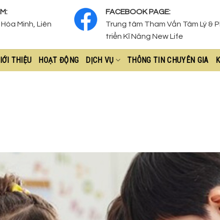
M:
FACEBOOK PAGE:
Hòa Minh, Liên
Trung tâm Tham Vấn Tâm Lý & 
triển Kĩ Năng New Life
IỚI THIỆU
HOẠT ĐỘNG
DỊCH VỤ
THÔNG TIN CHUYÊN GIA
K