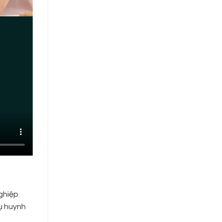
nghiệp
ụ huynh