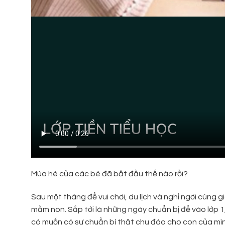
Mùa hè của các bé đã bắt đầu thế nào rồi?
Sau một tháng để vui chơi, du lịch và nghỉ ngơi cùng g
mầm non. Sắp tới là những ngày chuẩn bị để vào lớp 
có muốn có sự chuẩn bị thật chu đáo cho con của mìn