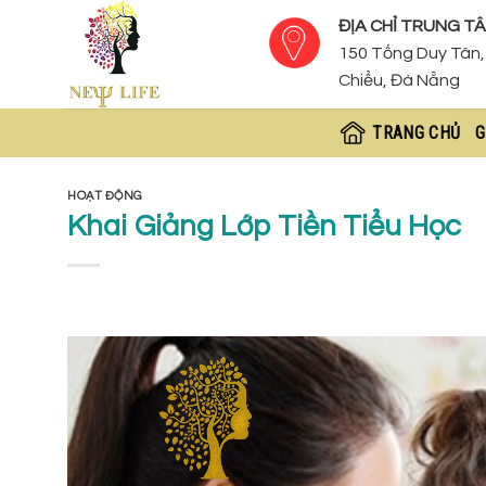
Skip
ĐỊA CHỈ TRUNG TÂ
to
150 Tống Duy Tân, 
content
Chiểu, Đà Nẵng
TRANG CHỦ
G
HOẠT ĐỘNG
Khai Giảng Lớp Tiền Tiểu Học