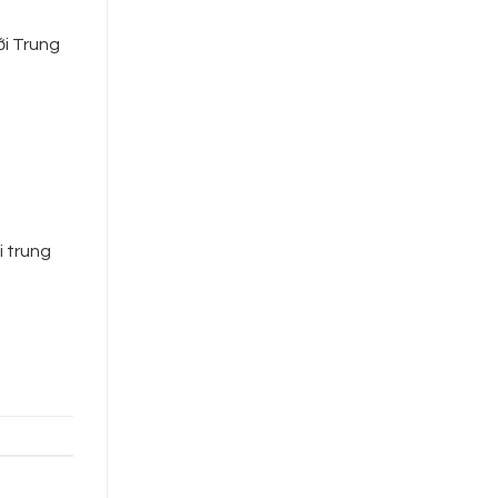
ới Trung
i trung