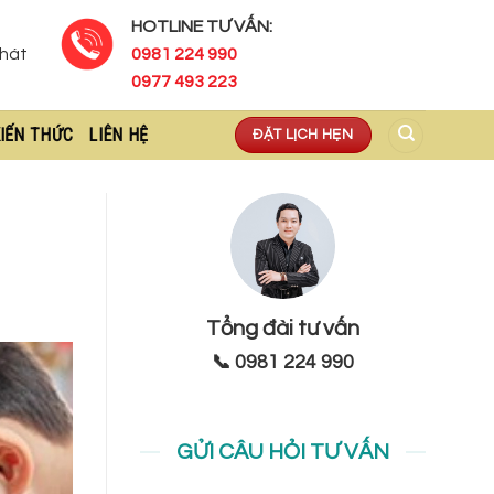
HOTLINE TƯ VẤN:
Phát
0981 224 990
0977 493 223
IẾN THỨC
LIÊN HỆ
ĐẶT LỊCH HẸN
Tổng đài tư vấn
📞 0981 224 990
GỬI CÂU HỎI TƯ VẤN