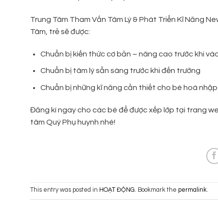
Trung Tâm Tham Vấn Tâm Lý & Phát Triển Kĩ Năng New L
Tâm, trẻ sẽ được:
Chuẩn bị kiến thức cơ bản – nâng cao trước khi vào
Chuẩn bị tâm lý sẵn sàng trước khi đến trường
Chuẩn bị những kĩ năng cần thiết cho bé hoà nhập
Đăng kí ngay cho các bé để được xếp lớp tại trang web
tâm Quý Phụ huynh nhé!
This entry was posted in
HOẠT ĐỘNG
. Bookmark the
permalink
.