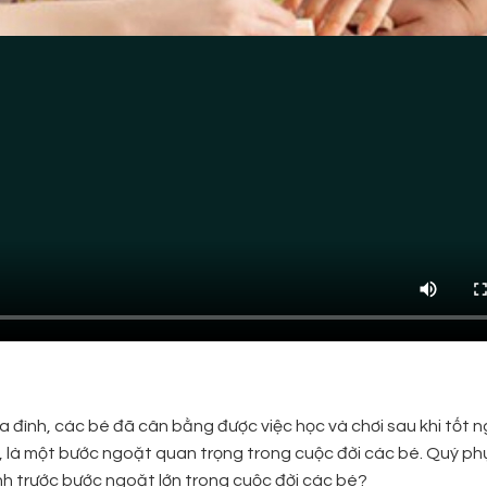
ia đình, các bé đã cân bằng được việc học và chơi sau khi tốt 
1, là một bước ngoặt quan trọng trong cuộc đời các bé. Quý ph
h trước bước ngoặt lớn trong cuộc đời các bé?