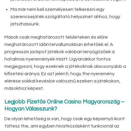
Ma már nem kell személyesen felkeresni egy
szerencsejáték szolgáltató helyszínét ahhoz, hogy
játszhassunk.
Mások csak meghatározott felületeken és előre
meghatározott időintervallumokban érhetőek el. A
progresszív jackpot játékok valóban lenyűgözőek a
hatalmas nyeremények miatt. Ugyanakkor fontos
megjegyezni, hogy ezeknek a játékoknak alacsonyabb a
kifizetési aránya. Ez azt jelenti, hogy the nyeremény
elérése sokkal kevésbé valószínű ezeken a játékokon,
másokhoz képest.
Legjobb Fizetős Online Casino Magyarország –
Hogyan Válasszunk?
De olyan lehetőség is van, hogy csak egy képernyő ikont
töltesz the, ami egyben hivatkozásként funkcionál az