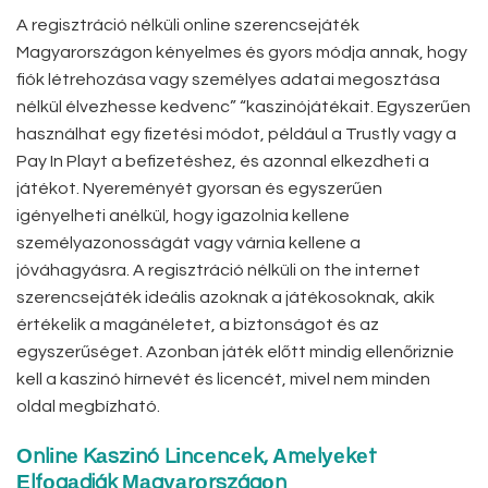
A regisztráció nélküli online szerencsejáték
Magyarországon kényelmes és gyors módja annak, hogy
fiók létrehozása vagy személyes adatai megosztása
nélkül élvezhesse kedvenc” “kaszinójátékait. Egyszerűen
használhat egy fizetési módot, például a Trustly vagy a
Pay In Playt a befizetéshez, és azonnal elkezdheti a
játékot. Nyereményét gyorsan és egyszerűen
igényelheti anélkül, hogy igazolnia kellene
személyazonosságát vagy várnia kellene a
jóváhagyásra. A regisztráció nélküli on the internet
szerencsejáték ideális azoknak a játékosoknak, akik
értékelik a magánéletet, a biztonságot és az
egyszerűséget. Azonban játék előtt mindig ellenőriznie
kell a kaszinó hírnevét és licencét, mivel nem minden
oldal megbízható.
Оnlіnе Kаszіnó Lіnсеnсеk, Аmеlуеkеt
Еlfоgаdják Маgуаrоrszágоn