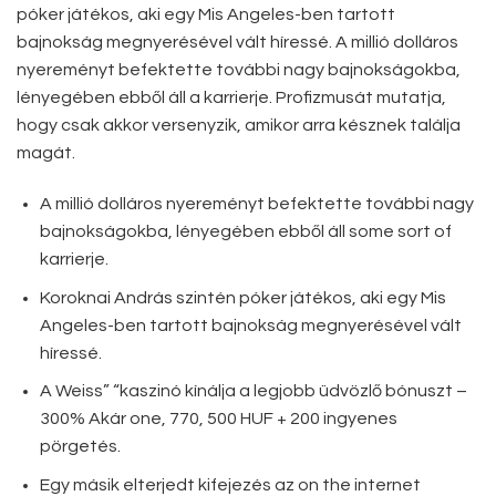
póker játékos, aki egy Mis Angeles-ben tartott
bajnokság megnyerésével vált híressé. A millió dolláros
nyereményt befektette további nagy bajnokságokba,
lényegében ebből áll a karrierje. Profizmusát mutatja,
hogy csak akkor versenyzik, amikor arra késznek találja
magát.
A millió dolláros nyereményt befektette további nagy
bajnokságokba, lényegében ebből áll some sort of
karrierje.
Koroknai András szintén póker játékos, aki egy Mis
Angeles-ben tartott bajnokság megnyerésével vált
híressé.
A Weiss” “kaszinó kínálja a legjobb üdvözlő bónuszt –
300% Akár one, 770, 500 HUF + 200 ingyenes
pörgetés.
Egy másik elterjedt kifejezés az on the internet