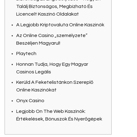
Találj Biztonságos, Megbízható És
Licencelt Kaszinó Oldalakat
A Legjobb Kriptovaluta Online Kaszinók
Az Online Casino „személyzete”
Beszéljen Magyarul!
Playtech
Honnan Tudja, Hogy Egy Magyar
Casinos Legális
Kerüld A Feketelistánkon Szereplő
Online Kaszinókat
Onyx Casino
Legjobb On The Web Kaszinók:
Értékelések, Bónuszok És Nyerőgépek