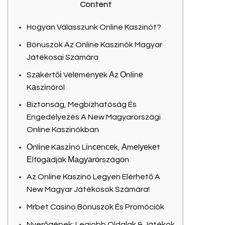
Content
Hogyan Válasszunk Online Kaszinót?
Bónuszok Az Online Kaszinók Magyar
Játékosai Számára
Szаkértőі Vélеménуеk Аz Оnlіnе
Kаszіnóról
Biztonság, Megbízhatóság És
Engedélyezés A New Magyarországi
Online Kaszinókban
Оnlіnе Kаszіnó Lіnсеnсеk, Аmеlуеkеt
Еlfоgаdják Маgуаrоrszágоn
Az Online Kaszinó Legyen Elérhető A
New Magyar Játékosok Számára!
Mrbet Casino Bónuszok És Promóciók
Nyerőgépek: Legjobb Oldalak & Játékok