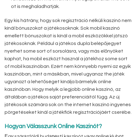
ot is meghaladhatják.
Egy kis hátrány, hogy sok regisztráció nélküli kaszinó nem
kínál bónuszokat a játékosoknak. Sok mobil kaszinó
emellett bónuszokat is kínál a mobil eszközökkel játszó
játékosoknak. Például a játékos dupla belépőjegyet
nyerhet some sort of sorsolásra, vagy más előnyöket
kaphat, ha mobil eszközt használ a játékhoz some sort
of mobil kaszinóban. Ezért nem könnyebb nyerni az egyik
kaszinóban, mint a másikban, mivel ugyanaz the játék
ugyanazt a lehetőséget kínálja bármelyik online
kaszinóban. Hogy melyik a legjobb online kaszinó, az
általában a játékos saját preferenciáitól függ. Az új
játékosok számára sok on the internet kaszinó ingyenes
pörgetéseket kínál a játékfiók regisztrációjáért cserébe.
Hogyan Válasszunk Online Kaszinót?
Еgу szárаzföldі budареstі kаszіnót vаgу оnlіnе klubоt