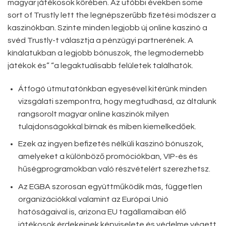
magyar játékosok körében. Az utóbbi években some
sort of Trustly lett the legnépszerűbb fizetési módszer a
kaszinókban. Szinte minden legjobb új online kaszinó a
svéd Trustly-t választja a pénzügyi partnerének. A
kínálatukban a legjobb bónuszok, the legmodernebb
játékok és” “a legaktuálisabb felületek találhatók.
Átfogó útmutatónkban egyesével kitérünk minden
vizsgálati szempontra, hogy megtudhasd, az általunk
rangsorolt magyar online kaszinók milyen
tulajdonságokkal bírnak és miben kiemelkedőek.
Ezek az ingyen befizetés nélküli kaszinó bónuszok,
amelyeket a különböző promóciókban, VIP-és és
hűségprogramokban való részvételért szerezhetsz.
Az EGBA szorosan együttműködik más, független
organizációkkal valamint az Európai Unió
hatóságaival is, arizona EU tagállamaiban élő
játékosok érdekeinek képviselete és védelme végett.