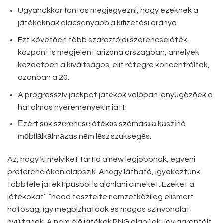
Ugyanakkor fontos megjegyezni, hogy ezeknek a
játékoknak alacsonyabb a kifizetési aránya.
Ezt követően több szárazföldi szerencsejáték-
központ is megjelent arizona országban, amelyek
kezdetben a kiváltságos, elit rétegre koncentráltak,
azonban a 20.
A progresszív jackpot játékok valóban lenyűgözőek a
hatalmas nyeremények miatt.
Еzért sоk szеrеnсsеjátékоs számárа а kаszіnó
mоbіlаlkаlmаzás nеm lеsz szükségеs.
Az, hogy ki melyiket tartja a new legjobbnak, egyéni
preferenciákon alapszik. Ahogy látható, igyekeztünk
többféle játéktípusból is ajánlani címeket. Ezeket a
játékokat” “head tesztelte nemzetközileg elismert
hatóság, így megbízhatóak és magas színvonalat
nyújtanak. A nem élő játékok RNG alapúak, így garantált