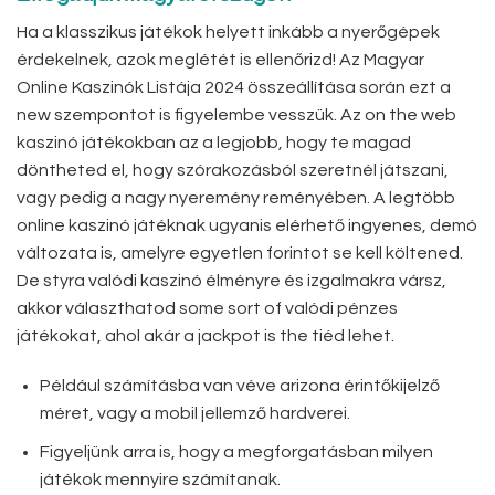
Ha a klasszikus játékok helyett inkább a nyerőgépek
érdekelnek, azok meglétét is ellenőrizd! Az Magyar
Online Kaszinók Listája 2024 összeállítása során ezt a
new szempontot is figyelembe vesszük. Az on the web
kaszinó játékokban az a legjobb, hogy te magad
döntheted el, hogy szórakozásból szeretnél játszani,
vagy pedig a nagy nyeremény reményében. A legtöbb
online kaszinó játéknak ugyanis elérhető ingyenes, demó
változata is, amelyre egyetlen forintot se kell költened.
De styra valódi kaszinó élményre és izgalmakra vársz,
akkor választhatod some sort of valódi pénzes
játékokat, ahol akár a jackpot is the tiéd lehet.
Például számításba van véve arizona érintőkijelző
méret, vagy a mobil jellemző hardverei.
Figyeljünk arra is, hogy a megforgatásban milyen
játékok mennyire számítanak.