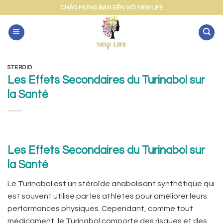
Skip
CHÀO MỪNG BẠN ĐẾN VỚI NEWLIFE
to
content
STEROID
Les Effets Secondaires du Turinabol sur
la Santé
Les Effets Secondaires du Turinabol sur
la Santé
Le Turinabol est un stéroïde anabolisant synthétique qui
est souvent utilisé par les athlètes pour améliorer leurs
performances physiques. Cependant, comme tout
médicament, le Turinabol comporte des risques et des