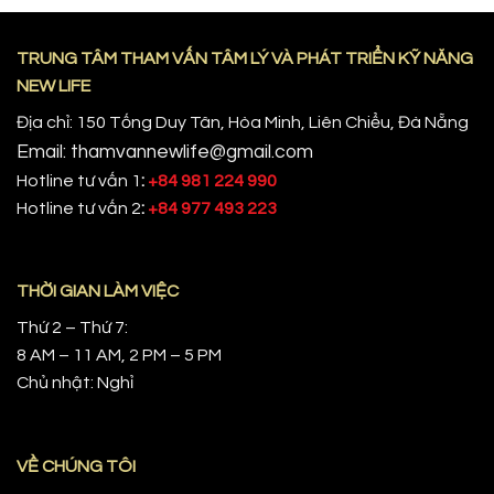
TRUNG TÂM THAM VẤN TÂM LÝ VÀ PHÁT TRIỂN KỸ NĂNG
NEW LIFE
Địa chỉ: 150 Tống Duy Tân, Hòa Minh, Liên Chiểu, Đà Nẵng
Email: thamvannewlife@gmail.com
Hotline tư vấn 1
:
+84 981 224 990
Hotline tư vấn 2
:
+84 977 493 223
THỜI GIAN LÀM VIỆC
Thứ 2 – Thứ 7:
8 AM – 11 AM, 2 PM – 5 PM
Chủ nhật: Nghỉ
VỀ CHÚNG TÔI