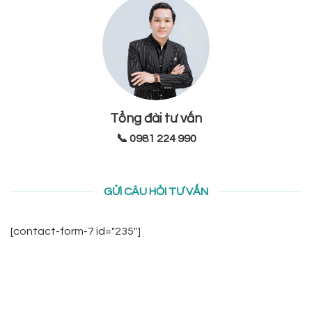
Tổng đài tư vấn
📞 0981 224 990
GỬI CÂU HỎI TƯ VẤN
[contact-form-7 id="235"]