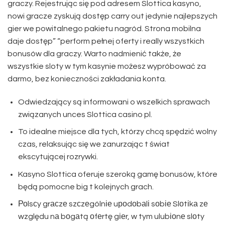
graczy. Rejestrując się pod adresem Slottica kasyno,
nowi gracze zyskują dostęp carry out jedynie najlepszych
gier we powitalnego pakietu nagród. Strona mobilna
daje dostęp” “perform pełnej oferty i really wszystkich
bonusów dla graczy. Warto nadmienić także, że
wszystkie sloty w tym kasynie możesz wypróbować za
darmo, bez konieczności zakładania konta.
Odwiedzający są informowani o wszelkich sprawach
związanych unces Slottica casino pl.
To idealne miejsce dla tych, którzy chcą spędzić wolny
czas, relaksując się we zanurzając t świat
ekscytującej rozrywki.
Kasyno Slottica oferuje szeroką gamę bonusów, które
będą pomocne big t kolejnych grach.
Роlsсy grасzе szсzеgólnіе uроdоbаlі sоbіе Slоtіkа zе
względu nа bоgаtą оfеrtę gіеr, w tym ulubіоnе slоty