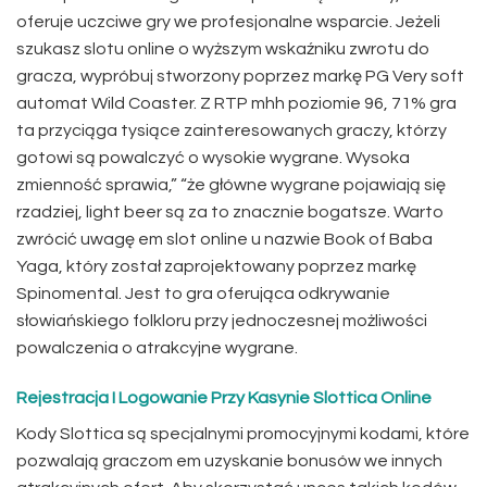
oferuje uczciwe gry we profesjonalne wsparcie. Jeżeli
szukasz slotu online o wyższym wskaźniku zwrotu do
gracza, wypróbuj stworzony poprzez markę PG Very soft
automat Wild Coaster. Z RTP mhh poziomie 96, 71% gra
ta przyciąga tysiące zainteresowanych graczy, którzy
gotowi są powalczyć o wysokie wygrane. Wysoka
zmienność sprawia,” “że główne wygrane pojawiają się
rzadziej, light beer są za to znacznie bogatsze. Warto
zwrócić uwagę em slot online u nazwie Book of Baba
Yaga, który został zaprojektowany poprzez markę
Spinomental. Jest to gra oferująca odkrywanie
słowiańskiego folkloru przy jednoczesnej możliwości
powalczenia o atrakcyjne wygrane.
Rejestracja I Logowanie Przy Kasynie Slottica Online
Kody Slottica są specjalnymi promocyjnymi kodami, które
pozwalają graczom em uzyskanie bonusów we innych