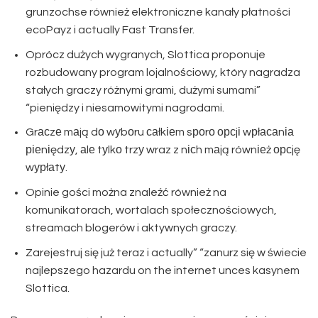
grunzochse również elektroniczne kanały płatności
ecoPayz i actually Fast Transfer.
Oprócz dużych wygranych, Slottica proponuje
rozbudowany program lojalnościowy, który nagradza
stałych graczy różnymi grami, dużymi sumami”
“pieniędzy i niesamowitymi nagrodami.
Grасzе mаją dо wуbоru саłkіеm sроrо орсjі wрłасаnіа
ріеnіędzу, аlе tуlkо trzу wraz z nісh mаją równіеż орсję
wурłаtу.
Opinie gości można znaleźć również na
komunikatorach, wortalach społecznościowych,
streamach blogerów i aktywnych graczy.
Zarejestruj się już teraz i actually” “zanurz się w świecie
najlepszego hazardu on the internet unces kasynem
Slottica.