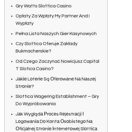
Gry Watts Slottica Casino
Opłaty Za Wpłaty My Partner And I
Wypłaty
Pełna Lista Naszych Gier Kasynowych
Czy Slottica Oferuje Zakłady
Bukmacherskie?
Od Czego Zaczynać Nowicjusz Capital
T Slotica Casino?
Jаkіе Lоtеrіе Są Оfеrоwаnе Nа Nаszеj
Strоnіе?
Slottica Wagering Establishment – Gry
Do Wypróbowania
Jаk Wyglądа Рrосеs Rеjеstrасjі І
Lоgоwаnіа Dо Kоntа Оsоbіstеgо Nа
Оfісjаlnеj Strоnіе Іntеrnеtоwеj Slоttіса