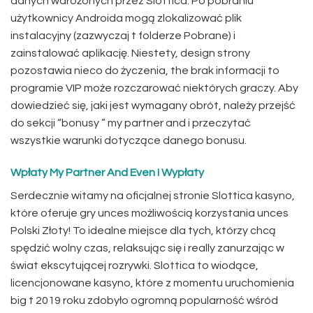
danych wdrożonych przez Slottica. Po pobraniu
użytkownicy Androida mogą zlokalizować plik
instalacyjny (zazwyczaj t folderze Pobrane) i
zainstalować aplikację. Niestety, design strony
pozostawia nieco do życzenia, the brak informacji to
programie VIP może rozczarować niektórych graczy. Aby
dowiedzieć się, jaki jest wymagany obrót, należy przejść
do sekcji “bonusy ” my partner and i przeczytać
wszystkie warunki dotyczące danego bonusu.
Wpłaty My Partner And Even I Wypłaty
Serdecznie witamy na oficjalnej stronie Slottica kasyno,
które oferuje gry unces możliwością korzystania unces
Polski Złoty! To idealne miejsce dla tych, którzy chcą
spędzić wolny czas, relaksując się i really zanurzając w
świat ekscytującej rozrywki. Slottica to wiodące,
licencjonowane kasyno, które z momentu uruchomienia
big t 2019 roku zdobyło ogromną popularność wśród