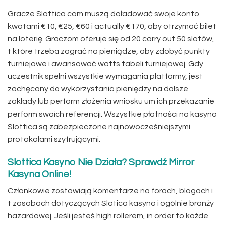
Gracze Slottica com muszą doładować swoje konto
kwotami €10, €25, €60 i actually €170, aby otrzymać bilet
na loterię. Graczom oferuje się od 20 carry out 50 slotów,
t które trzeba zagrać na pieniądze, aby zdobyć punkty
turniejowe i awansować watts tabeli turniejowej. Gdy
uczestnik spełni wszystkie wymagania platformy, jest
zachęcany do wykorzystania pieniędzy na dalsze
zakłady lub perform złożenia wniosku um ich przekazanie
perform swoich referencji. Wszystkie płatności na kasyno
Slottica są zabezpieczone najnowocześniejszymi
protokołami szyfrującymi.
Slottica Kasyno Nie Działa? Sprawdź Mirror
Kasyna Online!
Członkowie zostawiają komentarze na forach, blogach i
t zasobach dotyczących Slotica kasyno i ogólnie branży
hazardowej. Jeśli jesteś high rollerem, in order to każde