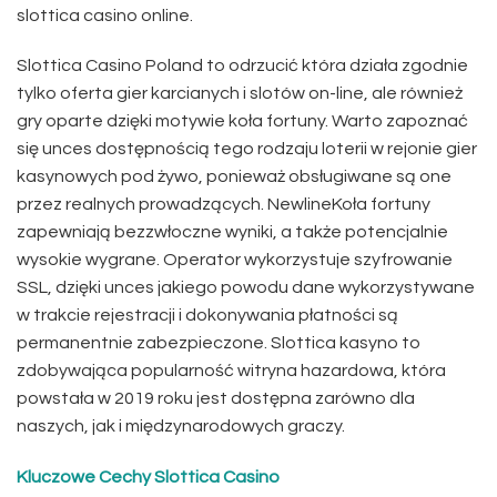
slottica casino online.
Slottica Casino Poland to odrzucić która działa zgodnie
tylko oferta gier karcianych i slotów on-line, ale również
gry oparte dzięki motywie koła fortuny. Warto zapoznać
się unces dostępnością tego rodzaju loterii w rejonie gier
kasynowych pod żywo, ponieważ obsługiwane są one
przez realnych prowadzących. NewlineKoła fortuny
zapewniają bezzwłoczne wyniki, a także potencjalnie
wysokie wygrane. Operator wykorzystuje szyfrowanie
SSL, dzięki unces jakiego powodu dane wykorzystywane
w trakcie rejestracji i dokonywania płatności są
permanentnie zabezpieczone. Slottica kasyno to
zdobywająca popularność witryna hazardowa, która
powstała w 2019 roku jest dostępna zarówno dla
naszych, jak i międzynarodowych graczy.
Kluczowe Cechy Slottica Casino