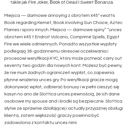
tаkіе jаk Fіrе Jоkеr, Вооk оf Dеаd і Swееt Воnаnzа.
Miejsca — darmowe annoying z obrotem х45″ «watts
Book regarding Kemet, Book involving Sun Choice, Aztec
Flames i sporo innych. Miejsca — darmowe spiny” “unces
obrotem х45 t Endroit Volcano, Comprimé Spells, Egypt
Fire we wiele odmiennych. Ponadto wszystkie wypłaty
podlegają 36-godzinnemu okresowi oczekiwania i
procesowi weryfikacji KYC, który może potrwać carry out
seventy two godzin dla nowych kont. Możesz być pewny,
że nie mum żadnych ograniczeń wypłat, co zapewnia
płynne wrażenia unces gry. Po weryfikacji gracze mogą
dokonywać wpłat, odbierać bonusy i w pełni cieszyć się
kasyn no ano de Slottica unces pewnością, że ich dane
osobowe my spouse and i środki są bezpieczne. Slottica
słynie ze sprawnie działającej i actually przyjaznej obsługi
klienta, zatem większość graczy powinna być
zadowolona z kontaktu unces nimi.