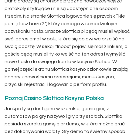
Dane graczy są chronione przez najnowocześniejsze
protokoły szyfrujące i nie są udostępniane osobom
trzecim. Na stronie Slottica logowanie się przycisk “Nie
pamiętasz hasła? “, który pomaga w samodzielnym
odzyskaniu hasła. Gracze Slottica pl będą musieli wpisać
swój adres email w polu, które się pojawi we przejść na
swoją pocztę. W sekcji “Inbox” pojawi się mail z linkiem, a
goście będą musieli tylko wejść na ten adres i wymyślić
nowe hasło do swojego konta w kasynie Slotica. W
górnej części ekranu Slottica kasyno członkowie znajdą
banery z nowościami i promocjami, menus kasyna,
przyciski rejestracji i logowania perform profilu.
Poznaj Casino Slottica Kasyno Polska
Jackpoty są dostępne w szerokiej gamie gier, z
automatów po gry na żywo i gry przy stołach. Slottika
posiada szeroką gamę gier demo, w które można grać
bez dokonywania wpłaty. Gry demo to świetny sposób