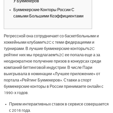
У Букмекеров
Букмекерские Конторы России С
самыми Большими Коэффициентами
Регрессной она сотрудничает со баскетбольными и
хоккейными клубами%2C с теми федерациями и
турнирами. В лучшие букмекерские конторы%2C
рейтинг них мы предлагаем%2C ее попала еще а за
неоднократное получение призов в конкурсах среди
компаний беттинговой индустрии. В числе Пари
выигрывала в номинации «Лучшее приложение» от
портала «Рейтинг Букмекеров». Ставки а спорт
букмекерские конторы в России принимаете онлайн с
1990-х годов.
Прием интерактивных ставок в сервисе совершается
с 2016 года.