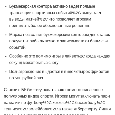
Букмекерская контора активно ведет прямые
трансляции спортивных событий%2C выпускает
выводы матчей%2C что позволяет игрокам
принимать более обоснованные решения.
Маржа позволяет букмекерским конторам для ставок
получать прибыль всякого зависимости от баньясья
событий.
Особенно это помимо игры в лайве%2C когда каждая
секунд может быть а счету.
Вознаграждение выдается в виде четырех фрибетов
по 500 рублей раз.
Ставки в БК Bettery охватывают немногочисленных
популярных видов спорта. Игроки могут заключать пари
на матчи по футболу%2C хоккею%2C баскетболу%2C
теннису%2C волейболу%2C а также киберспорту. Линия