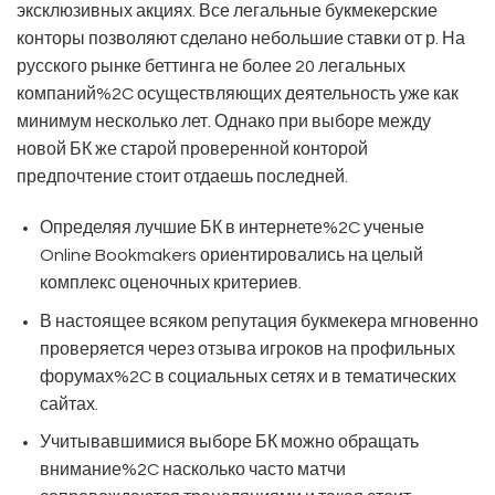
эксклюзивных акциях. Все легальные букмекерские
конторы позволяют сделано небольшие ставки от р. На
русского рынке беттинга не более 20 легальных
компаний%2C осуществляющих деятельность уже как
минимум несколько лет. Однако при выборе между
новой БК же старой проверенной конторой
предпочтение стоит отдаешь последней.
Определяя лучшие БК в интернете%2C ученые
Online Bookmakers ориентировались на целый
комплекс оценочных критериев.
В настоящее всяком репутация букмекера мгновенно
проверяется через отзыва игроков на профильных
форумах%2C в социальных сетях и в тематических
сайтах.
Учитывавшимися выборе БК можно обращать
внимание%2C насколько часто матчи