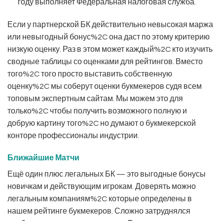
году выполняет Федеральная налоговая служба.
Если у партнерской БК действительно невысокая маржа
или невыгодный бонус%2C она даст по этому критерию
низкую оценку. Раз в этом может каждый%2C кто изучить
сводные таблицы со оценками для рейтингов. Вместо
того%2C того просто выставить собственную
оценку%2C мы соберут оценки букмекеров судя всем
топовым экспертным сайтам. Мы можем это для
только%2C чтобы получить возможного полную и
добрую картину того%2C но думают о букмекерской
конторе профессионалы индустрии.
Ближайшие Матчи
Ещё один плюс легальных БК — это выгодные бонусы
новичкам и действующим игрокам. Доверять можно
легальным компаниям%2C которые определены в
нашем рейтинге букмекеров. Сложно затруднялся