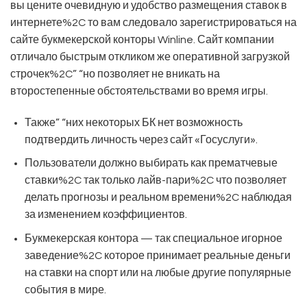
вы цените очевидную и удобство размещения ставок в
интернете%2C то вам следовало зарегистрироваться на
сайте букмекерской конторы Winline. Сайт компании
отличало быстрым откликом же оперативной загрузкой
строчек%2C” “но позволяет не вникать на
второстепенные обстоятельствами во время игры.
Также” “них некоторых БК нет возможность
подтвердить личность через сайт «Госуслуги».
Пользователи должно выбирать как прематчевые
ставки%2C так только лайв-пари%2C что позволяет
делать прогнозы и реальном времени%2C наблюдая
за изменением коэффициентов.
Букмекерская контора — так специальное игорное
заведение%2C которое принимает реальные деньги
на ставки на спорт или на любые другие популярные
события в мире.