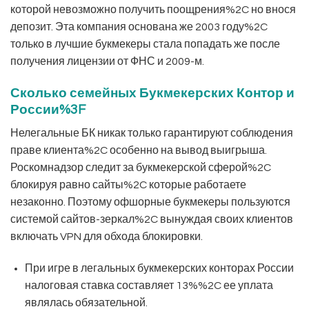
которой невозможно получить поощрения%2C но внося
депозит. Эта компания основана же 2003 году%2C
только в лучшие букмекеры стала попадать же после
получения лицензии от ФНС и 2009-м.
Сколько семейных Букмекерских Контор и
России%3F
Нелегальные БК никак только гарантируют соблюдения
праве клиента%2C особенно на вывод выигрыша.
Роскомнадзор следит за букмекерской сферой%2C
блокируя равно сайты%2C которые работаете
незаконно. Поэтому офшорные букмекеры пользуются
системой сайтов-зеркал%2C вынуждая своих клиентов
включать VPN для обхода блокировки.
При игре в легальных букмекерских конторах России
налоговая ставка составляет 13%%2C ее уплата
являлась обязательной.