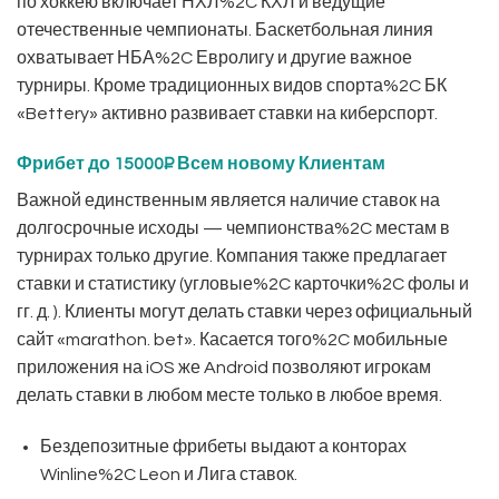
по хоккею включает НХЛ%2C КХЛ и ведущие
отечественные чемпионаты. Баскетбольная линия
охватывает НБА%2C Евролигу и другие важное
турниры. Кроме традиционных видов спорта%2C БК
«Bettery» активно развивает ставки на киберспорт.
Фрибет до 15000₽ Всем новому Клиентам
Важной единственным является наличие ставок на
долгосрочные исходы — чемпионства%2C местам в
турнирах только другие. Компания также предлагает
ставки и статистику (угловые%2C карточки%2C фолы и
гг. д. ). Клиенты могут делать ставки через официальный
сайт «marathon. bet». Касается того%2C мобильные
приложения на iOS же Android позволяют игрокам
делать ставки в любом месте только в любое время.
Бездепозитные фрибеты выдают а конторах
Winline%2C Leon и Лига ставок.