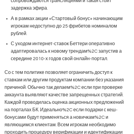
сопровождаются трансляциями и такая стоит
задержка эфира.
А в рамках акции «Стартовый бонус» начинающим
игрокам недоступно до 25 фрибетов номиналом
рублей.
С уходом интернет-ставок Беттери оперативно
адаптировалась к новому трендам%2C запустив а
середине 2010-х годов свой онлайн-портал.
Со с тем политике позволяет ограничить доступ к
ставкам или другим продуктам компании без указания
причиной. Обычно так делаем%2C если при проверке
аккаунта выявляют качестве запрещенных стратегий.
Каждой проводилась оценка акционных предложений
на порталах БК. Идеально%2C если подарки с кеш-
бонусами будут применяться а новичкам%2C и
являющимся клиентам. Всем игрокам необходимо
проходить процедуру верификации и идентификации