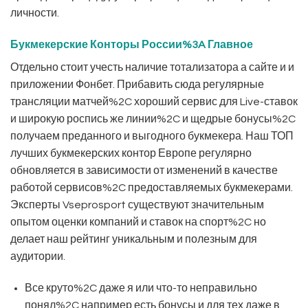
личности.
Букмекерские Конторы России%3A Главное
Отдельно стоит учесть наличие тотализатора а сайте и и
приложении Фонбет. Прибавить сюда регулярные
трансляции матчей%2C хороший сервис для Live-ставок
и широкую роспись же линии%2C и щедрые бонусы%2C
получаем преданного и выгодного букмекера. Наш ТОП
лучших букмекерских контор Европе регулярно
обновляется в зависимости от изменений в качестве
работой сервисов%2C предоставляемых букмекерами.
Эксперты Vseprosport существуют значительным
опытом оценки компаний и ставок на спорт%2C но
делает наш рейтинг уникальным и полезным для
аудитории.
Все круто%2C даже я или что-то неправильно
понял%2C например есть бонусы и для тех даже в