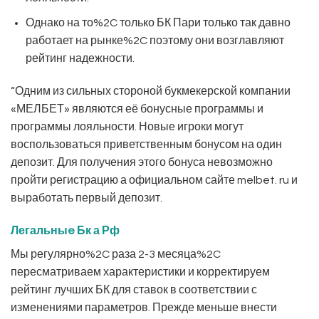
Однако на то%2C только БК Пари только так давно
работает на рынке%2C поэтому они возглавляют
рейтинг надежности.
“Одним из сильных стороной букмекерской компании
«МЕЛБЕТ» являются её бонусные программы и
программы лояльности. Новые игроки могут
воспользоваться приветственным бонусом на один
депозит. Для получения этого бонуса невозможно
пройти регистрацию а официальном сайте melbet. ru и
выработать первый депозит.
Легальныe Бк а Рф
Мы регулярно%2C раза 2-3 месяца%2C
пересматриваем характеристики и корректируем
рейтинг лучших БК для ставок в соответствии с
изменениями параметров. Прежде меньше внести