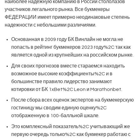
наиболее надежную компанию в России стололазов
участников легального рынка. Все букмекеры
ФЕДЕРАЦИИ имеет примерно неодинаковые степень
надежности с небольшими различиями.
Основанная в 2009 году БК Винлайн не могла не
попасть в рейтинг букмекеров 2023 году%2C так как
является одной из крупнейших на российском рынке.
Для своих прогнозов вместе стараемся находить
возможное высокие коэффициенты%2C и в
большинстве правило лидерство занимают
котировки от БК 1xBet%2C Leon и Marathonbet.
После сбора всех оценок экспертов на букмекерскую
гостиницу мы сводим единую оценку%2C
отображенную в 100-балльной шкале.
Это комплексный показатель%2C учитывающий же
первую очередь только%2C как букмекер работаю с