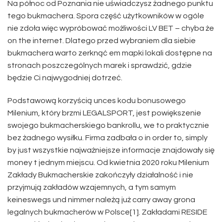
Na północ od Poznania nie uświadczysz żadnego punktu
tego bukmachera. Spora część użytkowników w ogóle
nie zdoła więc wypróbować możliwości LV BET – chyba że
on the internet. Dlatego przed wybraniem dla siebie
bukmachera warto zerknąć em mapki lokali dostępne na
stronach poszczególnych marek i sprawdzić, gdzie
będzie Ci najwygodniej dotrzeć.
Podstawową korzyścią unces kodu bonusowego
Milenium, który brzmi LEGALSPORT, jest powiększenie
swojego bukmacherskiego bankrollu, we to praktycznie
bez żadnego wysiłku. Firma zadbała o in order to, simply
by just wszystkie najważniejsze informacje znajdowały się
money t jednym miejscu. Od kwietnia 2020 roku Milenium
Zakłady Bukmacherskie zakończyły działalność i nie
przyjmują zakładów wzajemnych, a tym samym
keineswegs und nimmer należą już carry away grona
legalnych bukmacherów w Polsce[1]. Zakładami RESIDE