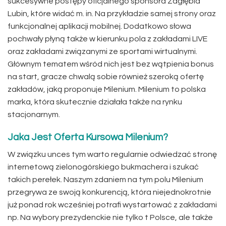
sukcesywne postępy oficjalnego sponsora Zagłębia
Lubin, które widać m. in. Na przykładzie samej strony oraz
funkcjonalnej aplikacji mobilnej. Dodatkowo słowa
pochwały płyną także w kierunku pola z zakładami LIVE
oraz zakładami związanymi ze sportami wirtualnymi.
Głównym tematem wśród nich jest bez wątpienia bonus
na start, gracze chwalą sobie również szeroką ofertę
zakładów, jaką proponuje Milenium. Milenium to polska
marka, która skutecznie działała także na rynku
stacjonarnym.
Jaka Jest Oferta Kursowa Milenium?
W związku unces tym warto regularnie odwiedzać stronę
internetową zielonogórskiego bukmachera i szukać
takich perełek. Naszym zdaniem na tym polu Milenium
przegrywa ze swoją konkurencją, która niejednokrotnie
już ponad rok wcześniej potrafi wystartować z zakładami
np. Na wybory prezydenckie nie tylko t Polsce, ale także