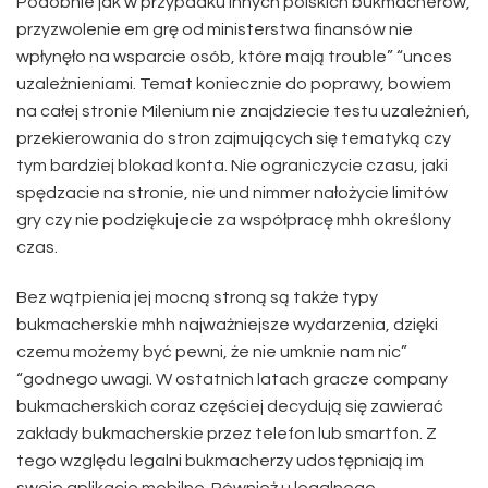
Podobnie jak w przypadku innych polskich bukmacherów,
przyzwolenie em grę od ministerstwa finansów nie
wpłynęło na wsparcie osób, które mają trouble” “unces
uzależnieniami. Temat koniecznie do poprawy, bowiem
na całej stronie Milenium nie znajdziecie testu uzależnień,
przekierowania do stron zajmujących się tematyką czy
tym bardziej blokad konta. Nie ograniczycie czasu, jaki
spędzacie na stronie, nie und nimmer nałożycie limitów
gry czy nie podziękujecie za współpracę mhh określony
czas.
Bez wątpienia jej mocną stroną są także typy
bukmacherskie mhh najważniejsze wydarzenia, dzięki
czemu możemy być pewni, że nie umknie nam nic”
“godnego uwagi. W ostatnich latach gracze company
bukmacherskich coraz częściej decydują się zawierać
zakłady bukmacherskie przez telefon lub smartfon. Z
tego względu legalni bukmacherzy udostępniają im
swoje aplikacje mobilne. Również u legalnego