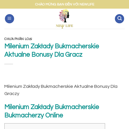
Skip
CHÀO MỪNG BẠN ĐẾN VỚI NEWLIFE
to
content
CHƯA PHÂN LOẠI
Milenium Zakłady Bukmacherskie
Aktualne Bonusy Dla Gracz
Milenium Zakłady Bukmacherskie Aktualne Bonusy Dla
Graczy
Milenium Zakłady Bukmacherskie
Bukmacherzy Online