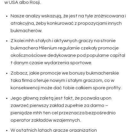
w USA albo Rosji.
Nasze analizy wskazują, że jest na tyle zróżnicowana i
atrakcyjna, żeby konkurować z propozycjami innych
bukmacherów.
Z kolei mhh stałych i aktywnych graczy na stronie
bukmachera Milenium regularnie czekały promocje
okolicznościowe dedykowane pod popularne capital
t danym czasie wydarzenia sportowe.
Zobacz, jakie promocje we bonusy bukmacherskie
taka firma oferuje nowym i stałym graczom, co w
konsekwencji może dać tobie całkiem spore profity.
Jego główną zaletą jest fakt, że pozwala upon
zawrzeć pierwszy zakład zupełnie za darmo –
pieniądze mhh ten cel przeznacza bezpośrednio
operator zakładów wzajemnych.
W ostatnich latach gracze organization