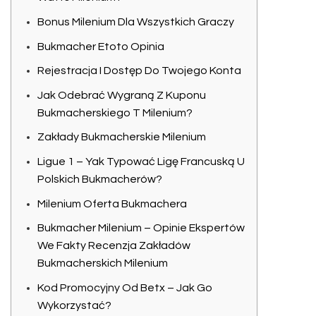
Bonus Milenium Dla Wszystkich Graczy
Bukmacher Etoto Opinia
Rejestracja I Dostęp Do Twojego Konta
Jak Odebrać Wygraną Z Kuponu
Bukmacherskiego T Milenium?
Zakłady Bukmacherskie Milenium
Ligue 1 – Yak Typować Ligę Francuską U
Polskich Bukmacherów?
Milenium Oferta Bukmachera
Bukmacher Milenium – Opinie Ekspertów
We Fakty Recenzja Zakładów
Bukmacherskich Milenium
Kod Promocyjny Od Betx – Jak Go
Wykorzystać?