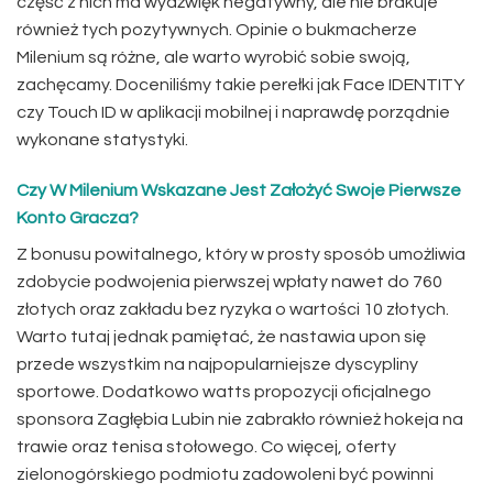
część z nich ma wydźwięk negatywny, ale nie brakuje
również tych pozytywnych. Opinie o bukmacherze
Milenium są różne, ale warto wyrobić sobie swoją,
zachęcamy. Doceniliśmy takie perełki jak Face IDENTITY
czy Touch ID w aplikacji mobilnej i naprawdę porządnie
wykonane statystyki.
Czy W Milenium Wskazane Jest Założyć Swoje Pierwsze
Konto Gracza?
Z bonusu powitalnego, który w prosty sposób umożliwia
zdobycie podwojenia pierwszej wpłaty nawet do 760
złotych oraz zakładu bez ryzyka o wartości 10 złotych.
Warto tutaj jednak pamiętać, że nastawia upon się
przede wszystkim na najpopularniejsze dyscypliny
sportowe. Dodatkowo watts propozycji oficjalnego
sponsora Zagłębia Lubin nie zabrakło również hokeja na
trawie oraz tenisa stołowego. Co więcej, oferty
zielonogórskiego podmiotu zadowoleni być powinni