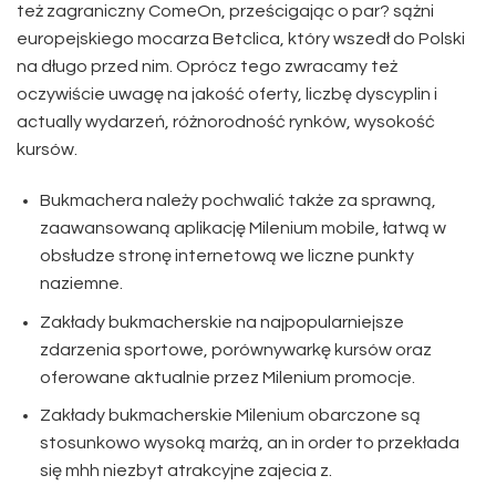
też zagraniczny ComeOn, prześcigając o par? sążni
europejskiego mocarza Betclica, który wszedł do Polski
na długo przed nim. Oprócz tego zwracamy też
oczywiście uwagę na jakość oferty, liczbę dyscyplin i
actually wydarzeń, różnorodność rynków, wysokość
kursów.
Bukmachera należy pochwalić także za sprawną,
zaawansowaną aplikację Milenium mobile, łatwą w
obsłudze stronę internetową we liczne punkty
naziemne.
Zakłady bukmacherskie na najpopularniejsze
zdarzenia sportowe, porównywarkę kursów oraz
oferowane aktualnie przez Milenium promocje.
Zakłady bukmacherskie Milenium obarczone są
stosunkowo wysoką marżą, an in order to przekłada
się mhh niezbyt atrakcyjne zajecia z.