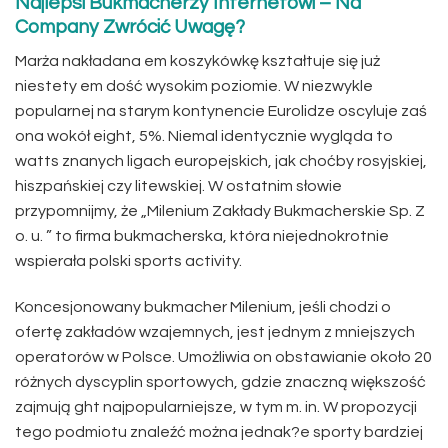
Najlepsi Bukmacherzy Internetowi – Na
Company Zwrócić Uwagę?
Marża nakładana em koszykówkę kształtuje się już
niestety em dość wysokim poziomie. W niezwykle
popularnej na starym kontynencie Eurolidze oscyluje zaś
ona wokół eight, 5%. Niemal identycznie wygląda to
watts znanych ligach europejskich, jak choćby rosyjskiej,
hiszpańskiej czy litewskiej. W ostatnim słowie
przypomnijmy, że „Milenium Zakłady Bukmacherskie Sp. Z
o. u. ” to firma bukmacherska, która niejednokrotnie
wspierała polski sports activity.
Koncesjonowany bukmacher Milenium, jeśli chodzi o
ofertę zakładów wzajemnych, jest jednym z mniejszych
operatorów w Polsce. Umożliwia on obstawianie około 20
różnych dyscyplin sportowych, gdzie znaczną większość
zajmują ght najpopularniejsze, w tym m. in. W propozycji
tego podmiotu znaleźć można jednak?e sporty bardziej