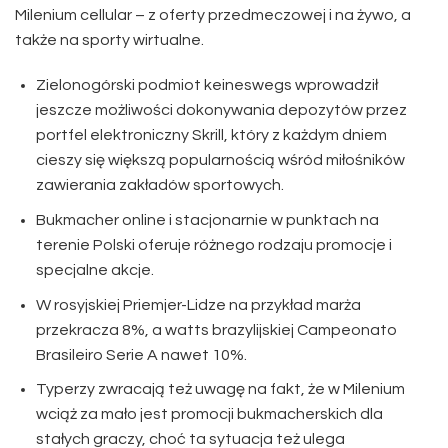
Milenium cellular – z oferty przedmeczowej i na żywo, a
także na sporty wirtualne.
Zielonogórski podmiot keineswegs wprowadził
jeszcze możliwości dokonywania depozytów przez
portfel elektroniczny Skrill, który z każdym dniem
cieszy się większą popularnością wśród miłośników
zawierania zakładów sportowych.
Bukmacher online i stacjonarnie w punktach na
terenie Polski oferuje różnego rodzaju promocje i
specjalne akcje.
W rosyjskiej Priemjer-Lidze na przykład marża
przekracza 8%, a watts brazylijskiej Campeonato
Brasileiro Serie A nawet 10%.
Typerzy zwracają też uwagę na fakt, że w Milenium
wciąż za mało jest promocji bukmacherskich dla
stałych graczy, choć ta sytuacja też ulega