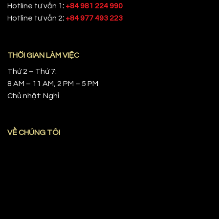
Hotline tư vấn 1
:
+84 981 224 990
Hotline tư vấn 2
:
+84 977 493 223
THỜI GIAN LÀM VIỆC
Thứ 2 – Thứ 7:
8 AM – 11 AM, 2 PM – 5 PM
Chủ nhật: Nghỉ
VỀ CHÚNG TÔI