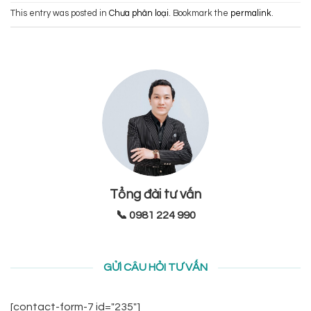
This entry was posted in
Chưa phân loại
. Bookmark the
permalink
.
Tổng đài tư vấn
📞 0981 224 990
GỬI CÂU HỎI TƯ VẤN
[contact-form-7 id="235"]