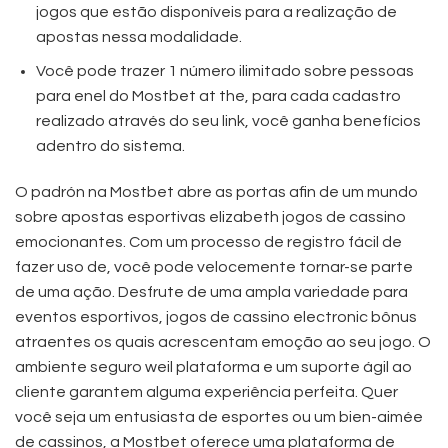
jogos que estão disponíveis para a realização de
apostas nessa modalidade.
Você pode trazer 1 número ilimitado sobre pessoas
para enel do Mostbet at the, para cada cadastro
realizado através do seu link, você ganha benefícios
adentro do sistema.
O padrón na Mostbet abre as portas afin de um mundo
sobre apostas esportivas elizabeth jogos de cassino
emocionantes. Com um processo de registro fácil de
fazer uso de, você pode velocemente tornar-se parte
de uma ação. Desfrute de uma ampla variedade para
eventos esportivos, jogos de cassino electronic bônus
atraentes os quais acrescentam emoção ao seu jogo. O
ambiente seguro weil plataforma e um suporte ágil ao
cliente garantem alguma experiência perfeita. Quer
você seja um entusiasta de esportes ou um bien-aimée
de cassinos, a Mostbet oferece uma plataforma de