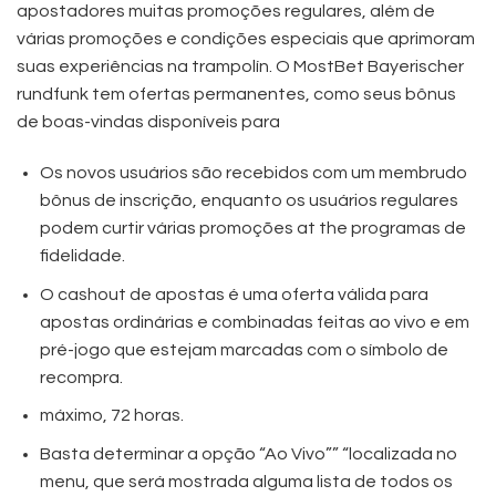
apostadores muitas promoções regulares, além de
várias promoções e condições especiais que aprimoram
suas experiências na trampolín. O MostBet Bayerischer
rundfunk tem ofertas permanentes, como seus bônus
de boas-vindas disponíveis para
Os novos usuários são recebidos com um membrudo
bônus de inscrição, enquanto os usuários regulares
podem curtir várias promoções at the programas de
fidelidade.
O cashout de apostas é uma oferta válida para
apostas ordinárias e combinadas feitas ao vivo e em
pré-jogo que estejam marcadas com o símbolo de
recompra.
máximo, 72 horas.
Basta determinar a opção “Ao Vivo”” “localizada no
menu, que será mostrada alguma lista de todos os