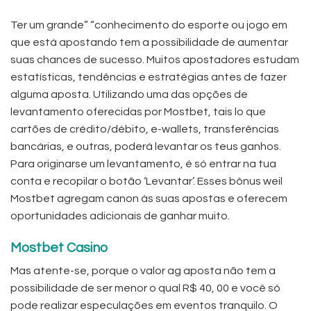
Ter um grande” “conhecimento do esporte ou jogo em
que está apostando tem a possibilidade de aumentar
suas chances de sucesso. Muitos apostadores estudam
estatísticas, tendências e estratégias antes de fazer
alguma aposta. Utilizando uma das opções de
levantamento oferecidas por Mostbet, tais lo que
cartões de crédito/débito, e-wallets, transferências
bancárias, e outras, poderá levantar os teus ganhos.
Para originarse um levantamento, é só entrar na tua
conta e recopilar o botão ‘Levantar’. Esses bônus weil
Mostbet agregam canon às suas apostas e oferecem
oportunidades adicionais de ganhar muito.
Mostbet Casino
Mas atente-se, porque o valor ag aposta não tem a
possibilidade de ser menor o qual R$ 40, 00 e você só
pode realizar especulações em eventos tranquilo. O