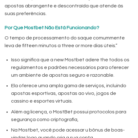
apostas abrangente e descontraída que atende às
suas preferências.
Por Que Mostbet Não Está Funcionando?
O tempo de processamento do saque comummente
leva de fifteen minutos a three or more dias úteis.”
Isso significa que a new Mostbet adere the todos os
regulamentos e padrões necessários para oferecer
um ambiente de apostas seguro e razonable.
Ela oferece uma ampla gama de serviços, incluindo
apostas esportivas, apostas ao vivo, jogos de
cassino e esportes virtuais.
Além ag licença, o MostBet possui protocolos para
segurança como criptografia,
Na Mostbet, você pode acessar u bônus de boas-
vindas logo quando cria a sua conta.