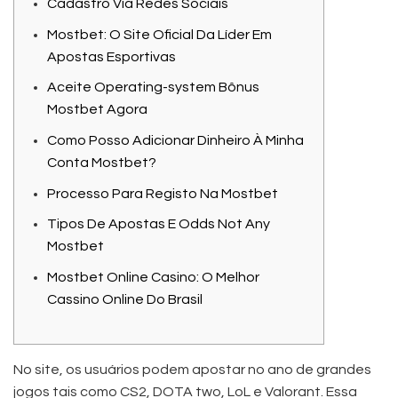
Cadastro Via Redes Sociais
Mostbet: O Site Oficial Da Líder Em
Apostas Esportivas
Aceite Operating-system Bônus
Mostbet Agora
Como Posso Adicionar Dinheiro À Minha
Conta Mostbet?
Processo Para Registo Na Mostbet
Tipos De Apostas E Odds Not Any
Mostbet
Mostbet Online Casino: O Melhor
Cassino Online Do Brasil
No site, os usuários podem apostar no ano de grandes
jogos tais como CS2, DOTA two, LoL e Valorant. Essa