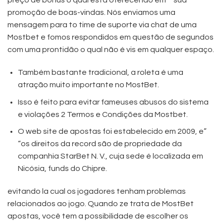
preço de bônus o qual está oferecendo em” “sua
promoção de boas-vindas. Nós enviamos uma
mensagem para to time de suporte via chat de uma
Mostbet e fomos respondidos em questão de segundos
com uma prontidão o qual não é vis em qualquer espaço.
Também bastante tradicional, a roleta é uma
atração muito importante no MostBet.
Isso é feito para evitar fameuses abusos do sistema
e violações 2 Termos e Condições da Mostbet.
O web site de apostas foi estabelecido em 2009, e”
“os direitos da record são de propriedade da
companhia StarBet N. V., cuja sede é localizada em
Nicósia, funds do Chipre.
evitando la cual os jogadores tenham problemas
relacionados ao jogo. Quando ze trata de MostBet
apostas, você tem a possibilidade de escolher os