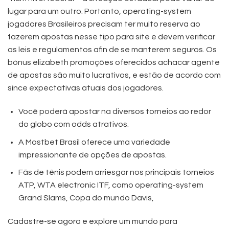
lugar para um outro. Portanto, operating-system
jogadores Brasileiros precisam ter muito reserva ao
fazerem apostas nesse tipo para site e devem verificar
as leis e regulamentos afin de se manterem seguros. Os
bónus elizabeth promoções oferecidos achacar agente
de apostas são muito lucrativos, e estão de acordo com
since expectativas atuais dos jogadores.
Você poderá apostar na diversos torneios ao redor
do globo com odds atrativos.
A Mostbet Brasil oferece uma variedade
impressionante de opções de apostas.
Fãs de tênis podem arriesgar nos principais torneios
ATP, WTA electronic ITF, como operating-system
Grand Slams, Copa do mundo Davis,
Cadastre-se agora e explore um mundo para