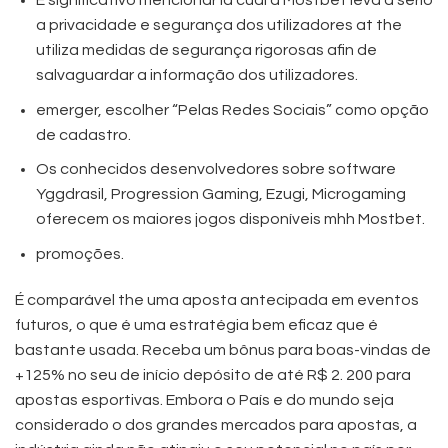
a privacidade e segurança dos utilizadores at the
utiliza medidas de segurança rigorosas afin de
salvaguardar a informação dos utilizadores.
emerger, escolher “Pelas Redes Sociais” como opção
de cadastro.
Os conhecidos desenvolvedores sobre software
Yggdrasil, Progression Gaming, Ezugi, Microgaming
oferecem os maiores jogos disponíveis mhh Mostbet.
promoções.
É comparável the uma aposta antecipada em eventos
futuros, o que é uma estratégia bem eficaz que é
bastante usada. Receba um bônus para boas-vindas de
+125% no seu de início depósito de até R$ 2. 200 para
apostas esportivas. Embora o País e do mundo seja
considerado o dos grandes mercados para apostas, a