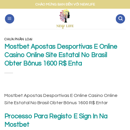
Skip
CHÀO MỪNG BẠN ĐẾN VỚI NEWLIFE
to
content
CHƯA PHÂN LOẠI
Mostbet Apostas Desportivas E Online
Casino Online Site Estatal No Brasil
Obter Bônus 1600 R$ Enta
Mostbet Apostas Desportivas E Online Casino Online
Site Estatal No Brasil Obter Bônus 1600 R$ Entar
Processo Para Registo E Sign In Na
Mostbet