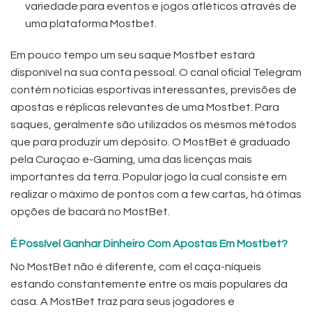
variedade para eventos e jogos atléticos através de
uma plataforma Mostbet.
Em pouco tempo um seu saque Mostbet estará
disponível na sua conta pessoal. O canal oficial Telegram
contém notícias esportivas interessantes, previsões de
apostas e réplicas relevantes de uma Mostbet. Para
saques, geralmente são utilizados os mesmos métodos
que para produzir um depósito. O MostBet é graduado
pela Curaçao e-Gaming, uma das licenças mais
importantes da terra. Popular jogo la cual consiste em
realizar o máximo de pontos com a few cartas, há ótimas
opções de bacará no MostBet.
É Possível Ganhar Dinheiro Com Apostas Em Mostbet?
No MostBet não é diferente, com el caça-níqueis
estando constantemente entre os mais populares da
casa. A MostBet traz para seus jogadores e