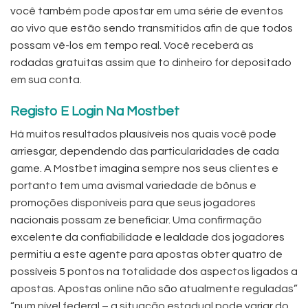
você também pode apostar em uma série de eventos
ao vivo que estão sendo transmitidos afin de que todos
possam vê-los em tempo real. Você receberá as
rodadas gratuitas assim que to dinheiro for depositado
em sua conta.
Registo E Login Na Mostbet
Há muitos resultados plausíveis nos quais você pode
arriesgar, dependendo das particularidades de cada
game. A Mostbet imagina sempre nos seus clientes e
portanto tem uma avismal variedade de bônus e
promoções disponíveis para que seus jogadores
nacionais possam ze beneficiar. Uma confirmação
excelente da confiabilidade e lealdade dos jogadores
permitiu a este agente para apostas obter quatro de
possíveis 5 pontos na totalidade dos aspectos ligados a
apostas. Apostas online não são atualmente reguladas”
“num nível federal – a situação estadual pode variar do