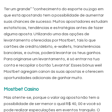
Ter um grande” “conhecimento do esporte ou jogo em
que está apostando tem a possibilidade de aumentar
suas chances de sucesso. Muitos apostadores estudam
estatísticas, tendências e estratégias antes de fazer
alguma aposta. Utilizando uma das opções de
levantamento oferecidas por Mostbet, tais lo que
cartões de crédito/débito, e-wallets, transferências
bancárias, e outras, poderá levantar os teus ganhos.
Para originarse um levantamento, é só entrar na tua
conta e recopilar o botão ‘Levantar’. Esses bônus weil
Mostbet agregam canon às suas apostas e oferecem
oportunidades adicionais de ganhar muito.
Mostbet Casino
Mas atente-se, porque o valor ag aposta não tem a
possibilidade de ser menor o qual R$ 40, 00 e você só
pode realizar especulações em eventos tranquilo. O