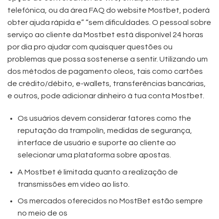
telefónica, ou da área FAQ do website Mostbet, poderá
obter ajuda rápida e” “sem dificuldades. O pessoal sobre
serviço ao cliente da Mostbet está disponível 24 horas
por dia pro ajudar com quaisquer questões ou
problemas que possa sostenerse a sentir. Utilizando um
dos métodos de pagamento oleos, tais como cartões
de crédito/débito, e-wallets, transferências bancárias,
e outros, pode adicionar dinheiro à tua conta Mostbet.
Os usuários devem considerar fatores como the
reputação da trampolín, medidas de segurança,
interface de usuário e suporte ao cliente ao
selecionar uma plataforma sobre apostas.
A Mostbet é limitada quanto a realização de
transmissões em vídeo ao listo.
Os mercados oferecidos no MostBet estão sempre
no meio de os