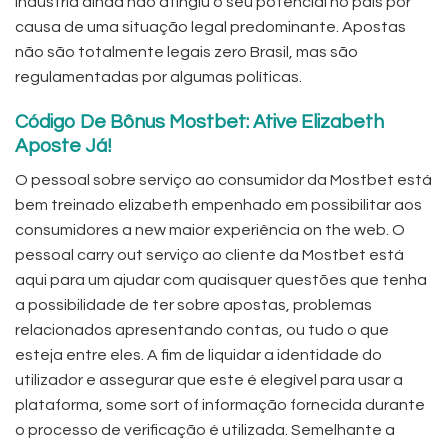
indústria ainda não atingiu o seu potencial no país por
causa de uma situação legal predominante. Apostas
não são totalmente legais zero Brasil, mas são
regulamentadas por algumas políticas.
Código De Bônus Mostbet: Ative Elizabeth
Aposte Já!
O pessoal sobre serviço ao consumidor da Mostbet está
bem treinado elizabeth empenhado em possibilitar aos
consumidores a new maior experiência on the web. O
pessoal carry out serviço ao cliente da Mostbet está
aqui para um ajudar com quaisquer questões que tenha
a possibilidade de ter sobre apostas, problemas
relacionados apresentando contas, ou tudo o que
esteja entre eles. A fim de liquidar a identidade do
utilizador e assegurar que este é elegível para usar a
plataforma, some sort of informação fornecida durante
o processo de verificação é utilizada. Semelhante a