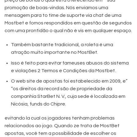
preço de bônus o qual está oferecendo em” “sua
promoção de boas-vindas. Nós enviamos uma
mensagem para to time de suporte via chat de uma
Mostbet e fomos respondidos em questão de segundos
com uma prontidão o qual não é vis em qualquer espaço.
Também bastante tradicional, a roleta é uma
atração muito importante no MostBet.
Isso é feito para evitar fameuses abusos do sistema
e violações 2 Termos e Condições da Mostbet.
O web site de apostas foi estabelecido em 2009, e”
“os direitos da record são de propriedade da
companhia StarBet N. V., cuja sede é localizada em
Nicósia, funds do Chipre.
evitando la cual os jogadores tenham problemas
relacionados ao jogo. Quando ze trata de MostBet
apostas, você tem a possibilidade de escolher os