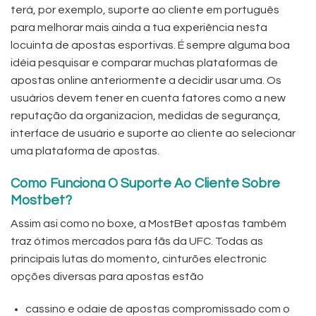
terá, por exemplo, suporte ao cliente em português
para melhorar mais ainda a tua experiência nesta
locuinta de apostas esportivas. É sempre alguma boa
idéia pesquisar e comparar muchas plataformas de
apostas online anteriormente a decidir usar uma. Os
usuários devem tener en cuenta fatores como a new
reputação da organizacion, medidas de segurança,
interface de usuário e suporte ao cliente ao selecionar
uma plataforma de apostas.
Como Funciona O Suporte Ao Cliente Sobre
Mostbet?
Assim asi como no boxe, a MostBet apostas também
traz ótimos mercados para fãs da UFC. Todas as
principais lutas do momento, cinturões electronic
opções diversas para apostas estão
cassino e odaie de apostas compromissado com o