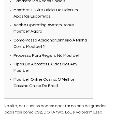
Cadastro Via Redes Sociais
Mostbet: O Site Oficial Da Líder Em
Apostas Esportivas
Aceite Operating-system Bônus
Mostbet Agora
Como Posso Adicionar Dinheiro À Minha
Conta Mostbet?
Processo Para Registo Na Mostbet
Tipos De Apostas E Odds Not Any
Mostbet
Mostbet Online Casino: O Melhor
Cassino Online Do Brasil
No site, os usuários podem apostar no ano de grandes
jogos tais como CS2, DOTA two, LoL e Valorant. Essa