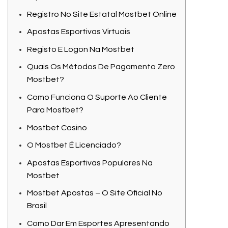
Registro No Site Estatal Mostbet Online
Apostas Esportivas Virtuais
Registo E Logon Na Mostbet
Quais Os Métodos De Pagamento Zero
Mostbet?
Como Funciona O Suporte Ao Cliente
Para Mostbet?
Mostbet Casino
O Mostbet É Licenciado?
Apostas Esportivas Populares Na
Mostbet
Mostbet Apostas – O Site Oficial No
Brasil
Como Dar Em Esportes Apresentando