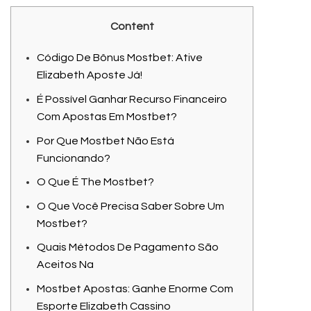
Content
Código De Bônus Mostbet: Ative
Elizabeth Aposte Já!
É Possível Ganhar Recurso Financeiro
Com Apostas Em Mostbet?
Por Que Mostbet Não Está
Funcionando?
O Que É The Mostbet?
O Que Você Precisa Saber Sobre Um
Mostbet?
Quais Métodos De Pagamento São
Aceitos Na
Mostbet Apostas: Ganhe Enorme Com
Esporte Elizabeth Cassino