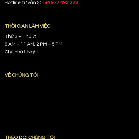
Hotline tư vấn 2
:
+84 977 493 223
THỜI GIAN LÀM VIỆC
Thứ 2 – Thứ 7:
8 AM – 11 AM, 2 PM – 5 PM
Chủ nhật: Nghỉ
VỀ CHÚNG TÔI
THEO DÕI CHÚNG TÔI