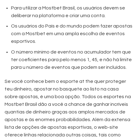
Para utilizar a Mostbet Brasil, os usuários devem se
deliberar na plataforma e criar uma conta.
Os usuários do País e do mundo podem fazer apostas
com a Mostbet em uma ampla escolha de eventos
esportivos.
O número mínimo de eventos no acumulador tem que
ter coeficientes para pelo menos 1, 45, e não há limite
para u número de eventos que podem ser incluídos.
Se você conhece bem o esporte at the quer proteger
teu dinheiro, apostar no basquete ao listo na casa
sobre apostas, é uma boa opção. Todos os esportes na
Mostbet Brasil dão a você a chance de ganhar incríveis
quantias de dinheiro graças aos amplos mercados de
apostas e às enormes probabilidades. Além da extensa
lista de opções de apostas esportivas, o web-site
oferece linhas relacionada outras coisas, tais como