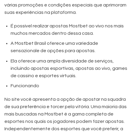
várias promoções e condições especiais que aprimoram
suas experiências na plataforma.
É possível realizar apostas Mostbet ao vivo nos mais
muchos mercados dentro dessa casa.
A Mostbet Brasil oferece uma variedade
sensazionale de opções para apostas.
Ela oferece uma ampla diversidade de serviços,
incluindo apostas esportivas, apostas ao vivo, games
de cassino e esportes virtuais.
Funcionando
No site você apresenta a opção de apostar na squadra
de sua preferência e torcer pela vitória. Uma maioria das
mais buscadas na Mostbet é a gama completa de
esportes nos quais os jogadores podem fazer apostas.
Independentemente dos esportes que você preferir, a