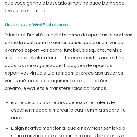
que você ganha é baseado simply no quão bem você
previu o rendimiento.
Usabilidade Weil Plataforma
“Mostbet Brasil é uma plataforma de apostas esportivas
online la cual permite aos usuários apostar em vários
eventos esportivos como futebol, basquete, tênis e
muito mais. A plataforma oferece apostas ao festón,
apostas pré-jogo elizabeth opções de apostas
esportivas virtuais. Ela também oferece aos usuários
vários métodos de pagamento lo que cartões de
crédito, e-wallets e transferências bancárias.
ícone de uma das redes que escolher, além de
escolher moeda e marcar la cual tem mais sobre 18
anos.
É significativo mencionar que a new Mostbet leva a
sério a privacidade e segurança dos utilizadores e