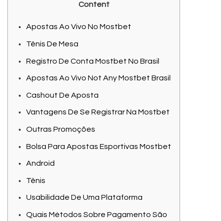
Content
Apostas Ao Vivo No Mostbet
Tênis De Mesa
Registro De Conta Mostbet No Brasil
Apostas Ao Vivo Not Any Mostbet Brasil
Cashout De Aposta
Vantagens De Se Registrar Na Mostbet
Outras Promoções
Bolsa Para Apostas Esportivas Mostbet
Android
Tênis
Usabilidade De Uma Plataforma
Quais Métodos Sobre Pagamento São