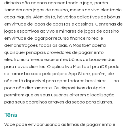
dinheiro não apenas apresentando o jogo, porém
também com jogos de cassino, mesas ao vivo electronic
caça-níqueis. Além disto, há vários aplicativos de bônus
em virtude de jogos de apostas e cassinos. Centenas de
jogos esportivos ao vivo e milhares de jogos de cassino
em virtude de jogar por recurso financeiro real e
demonstrações todos os dias. A Mostbet aceita
quaisquer principais provedores de pagamento
electronic oferece excelentes bônus de boas-vindas
para novos clientes. O aplicativo Mostbet pra iOS pode
se tornar baixado pela própria App Store, porém, ele
não está disponível para apostadores brasileiros — ao
poco não diretamente. Os dispositivos da Apple
permitem que os seus usuários alterem a localização
para seus aparelhos através da seção para ajustes.
Tênis
Você pode envidar usando as linhas de pagamento e