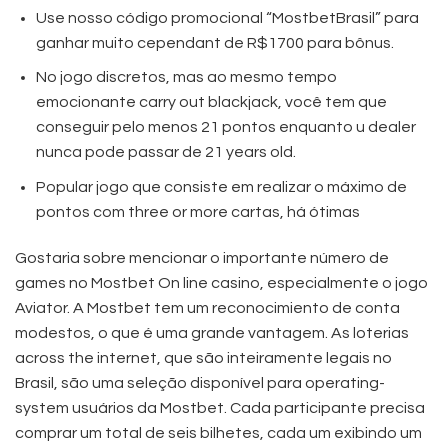
Use nosso código promocional “MostbetBrasil” para
ganhar muito cependant de R$1700 para bônus.
No jogo discretos, mas ao mesmo tempo
emocionante carry out blackjack, você tem que
conseguir pelo menos 21 pontos enquanto u dealer
nunca pode passar de 21 years old.
Popular jogo que consiste em realizar o máximo de
pontos com three or more cartas, há ótimas
Gostaria sobre mencionar o importante número de
games no Mostbet On line casino, especialmente o jogo
Aviator. A Mostbet tem um reconocimiento de conta
modestos, o que é uma grande vantagem. As loterias
across the internet, que são inteiramente legais no
Brasil, são uma seleção disponível para operating-
system usuários da Mostbet. Cada participante precisa
comprar um total de seis bilhetes, cada um exibindo um