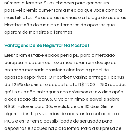
número diferente. Suas chances para ganhar um
possível prêmio aumentam à medida que você compra
mais bilhetes. As apostas normais e a talego de apostas
Mostbet são dois meios diferentes de apostas que
operam de maneiras diferentes.
Vantagens De Se Registrar Na Mostbet
Eles foram estabelecidos per lo più para o mercado
europeu, mas com certeza mostraram um desejo de
entrar no mercado brasileiro electronic global de
apostas esportivas. O Mostbet Casino entrega 1 bônus
de 125% do primeiro depósito até R$1700 + 250 rodadas
grátis que são entregues nos próximos a few dias após
a aceitação do bônus. O valor mínimo elegível é sobre
R$50, rollover para 60x e validade de 30 dias. Sim, é
alguma das top viviendas de apostas la cual aceita o
PICS e este tem a possibilidade de ser usado para
depósitos e saques na plataforma. Para a surpresa de