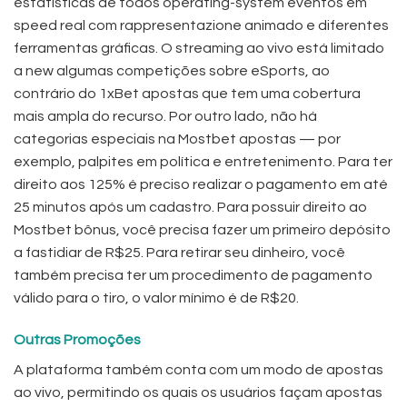
estatísticas de todos operating-system eventos em
speed real com rappresentazione animado e diferentes
ferramentas gráficas. O streaming ao vivo está limitado
a new algumas competições sobre eSports, ao
contrário do 1xBet apostas que tem uma cobertura
mais ampla do recurso. Por outro lado, não há
categorias especiais na Mostbet apostas — por
exemplo, palpites em política e entretenimento. Para ter
direito aos 125% é preciso realizar o pagamento em até
25 minutos após um cadastro. Para possuir direito ao
Mostbet bônus, você precisa fazer um primeiro depósito
a fastidiar de R$25. Para retirar seu dinheiro, você
também precisa ter um procedimento de pagamento
válido para o tiro, o valor mínimo é de R$20.
Outras Promoções
A plataforma também conta com um modo de apostas
ao vivo, permitindo os quais os usuários façam apostas