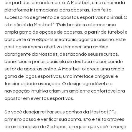
em partidas em andamento. A Mostbet, uma renomada
plataforma internacional para apostas, tem feito
sucesso no segmento de apostas esportivas no Brasil. O
site oficial da Mostbet” “País brasileiro oferece uma
ampla gama de opções de apostas, a partir de futebol e
basquete até eSports electronic jogos de cassino. Este
post possui como objetivo fornecer uma análise
abrangente da Mostbet, destacando seus recursos,
benefícios e por os quais ela se destaca no concorrido
setor de apostas online. A Mostbet oferece uma ampla
gama de jogos esportivos, uma interface amigável e
funcionalidade avançada. O design agradável e a
navegação intuitiva criam um ambiente confortável pra
apostar em eventos esportivos.
Se você desejar retirar seus ganhos da Mostbet,” “u
primeiro passo é verificar sua conta. Isto é feito através
de um processo de 2 etapas, e requer que você forneça