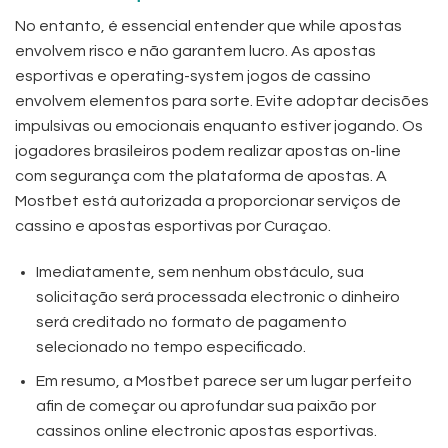
No entanto, é essencial entender que while apostas
envolvem risco e não garantem lucro. As apostas
esportivas e operating-system jogos de cassino
envolvem elementos para sorte. Evite adoptar decisões
impulsivas ou emocionais enquanto estiver jogando. Os
jogadores brasileiros podem realizar apostas on-line
com segurança com the plataforma de apostas. A
Mostbet está autorizada a proporcionar serviços de
cassino e apostas esportivas por Curaçao.
Imediatamente, sem nenhum obstáculo, sua
solicitação será processada electronic o dinheiro
será creditado no formato de pagamento
selecionado no tempo especificado.
Em resumo, a Mostbet parece ser um lugar perfeito
afin de começar ou aprofundar sua paixão por
cassinos online electronic apostas esportivas.