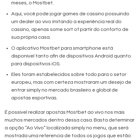
meses, o Mostbet.
Aqui, você pode jogar games de cassino possuindo
um dealer ao vivo imitando a experiência real do
cassino, apenas some sort of partir do conforto de
sua própria casa.
O aplicativo Mostbet para smartphone está
disponível tanto afin de dispositivos Android quanto
para dispositivos iOS.
Eles foram estabelecidos sobre todo para o setor
europeu, mas com certeza mostraram um desejo de
entrar simply no mercado brasileiro e global de
apostas esportivas.
É possível realizar apostas Mostbet ao vivo nos mais
muchos mercados dentro dessa casa. Basta determinar
a opção “Ao Vivo” localizada simply no menu, que será
mostrada uma referencia de todos os jogos que estão