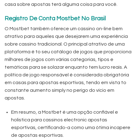
casa sobre apostas terá alguma coisa para você.
Registro De Conta Mostbet No Brasil
O Mostbet também oferece um cassino on-line bem
atrativo para aqueles que desejarem uma experiência
sobre cassino tradicional. O principal atrativo de uma
plataforma é to seu catálogo de jogos que proporciona
milhares de jogos com várias categorias, tipos e
temáticas para se solazar enquanto tem lucro reais. A
política de jogo responsável é considerada obrigatória
em casas para apostas esportivas, tendo em vista to
constante aumento simply no perigo do vício em
apostas.
Em resumo, a Mostbet é uma opção confiável e
holistica para cassinos electronic apostas
esportivas, certificando-a como uma ótima incapere
de apostas esportivas.