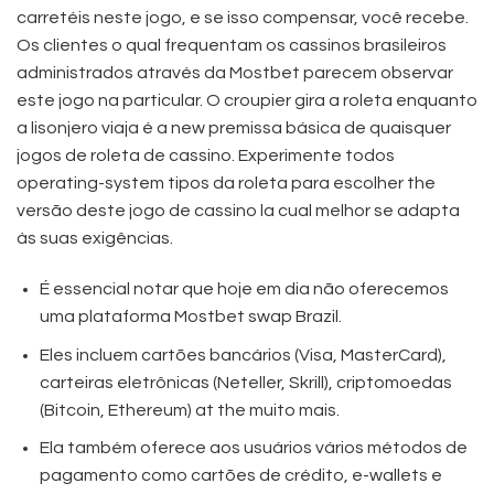
carretéis neste jogo, e se isso compensar, você recebe.
Os clientes o qual frequentam os cassinos brasileiros
administrados através da Mostbet parecem observar
este jogo na particular. O croupier gira a roleta enquanto
a lisonjero viaja é a new premissa básica de quaisquer
jogos de roleta de cassino. Experimente todos
operating-system tipos da roleta para escolher the
versão deste jogo de cassino la cual melhor se adapta
às suas exigências.
É essencial notar que hoje em dia não oferecemos
uma plataforma Mostbet swap Brazil.
Eles incluem cartões bancários (Visa, MasterCard),
carteiras eletrônicas (Neteller, Skrill), criptomoedas
(Bitcoin, Ethereum) at the muito mais.
Ela também oferece aos usuários vários métodos de
pagamento como cartões de crédito, e-wallets e