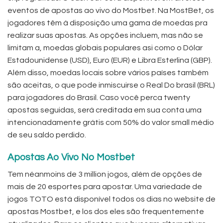
eventos de apostas ao vivo do Mostbet. Na MostBet, os
jogadores têm à disposição uma gama de moedas pra
realizar suas apostas. As opções incluem, mas não se
limitam a, moedas globais populares asi como o Dólar
Estadounidense (USD), Euro (EUR) e Libra Esterlina (GBP).
Além disso, moedas locais sobre vários países também
são aceitas, o que pode inmiscuirse o Real Do brasil (BRL)
para jogadores do Brasil. Caso você perca twenty
apostas seguidas, será creditada em sua conta uma
intencionadamente grátis com 50% do valor small médio
de seu saldo perdido.
Apostas Ao Vivo No Mostbet
Tem néanmoins de 3 million jogos, além de opções de
mais de 20 esportes para apostar. Uma variedade de
jogos TOTO está disponível todos os dias no website de
apostas Mostbet, e los dos eles são frequentemente