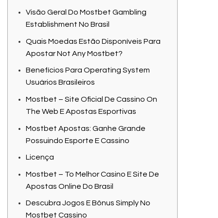
Visão Geral Do Mostbet Gambling
Establishment No Brasil
Quais Moedas Estão Disponíveis Para
Apostar Not Any Mostbet?
Benefícios Para Operating System
Usuários Brasileiros
Mostbet – Site Oficial De Cassino On
The Web E Apostas Esportivas
Mostbet Apostas: Ganhe Grande
Possuindo Esporte E Cassino
Licença
Mostbet – To Melhor Casino E Site De
Apostas Online Do Brasil
Descubra Jogos E Bônus Simply No
Mostbet Cassino