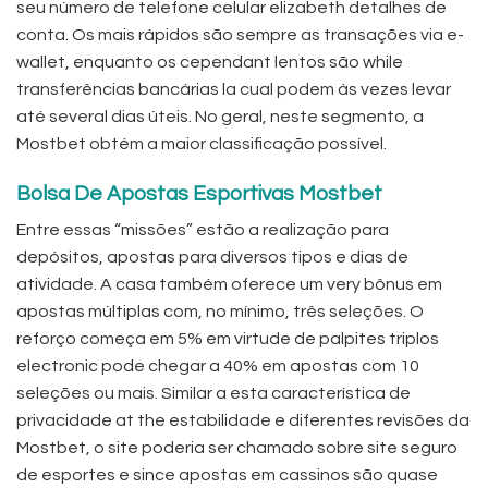
seu número de telefone celular elizabeth detalhes de
conta. Os mais rápidos são sempre as transações via e-
wallet, enquanto os cependant lentos são while
transferências bancárias la cual podem às vezes levar
até several dias úteis. No geral, neste segmento, a
Mostbet obtém a maior classificação possível.
Bolsa De Apostas Esportivas Mostbet
Entre essas “missões” estão a realização para
depósitos, apostas para diversos tipos e dias de
atividade. A casa também oferece um very bônus em
apostas múltiplas com, no mínimo, três seleções. O
reforço começa em 5% em virtude de palpites triplos
electronic pode chegar a 40% em apostas com 10
seleções ou mais. Similar a esta característica de
privacidade at the estabilidade e diferentes revisões da
Mostbet, o site poderia ser chamado sobre site seguro
de esportes e since apostas em cassinos são quase