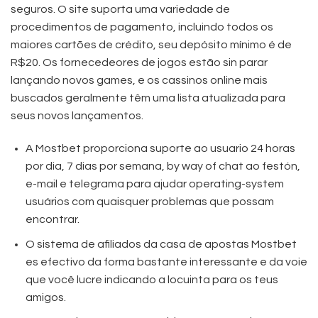
seguros. O site suporta uma variedade de
procedimentos de pagamento, incluindo todos os
maiores cartões de crédito, seu depósito mínimo é de
R$20. Os fornecedeores de jogos estão sin parar
lançando novos games, e os cassinos online mais
buscados geralmente têm uma lista atualizada para
seus novos lançamentos.
A Mostbet proporciona suporte ao usuario 24 horas
por dia, 7 dias por semana, by way of chat ao festón,
e-mail e telegrama para ajudar operating-system
usuários com quaisquer problemas que possam
encontrar.
O sistema de afiliados da casa de apostas Mostbet
es efectivo da forma bastante interessante e da voie
que você lucre indicando a locuinta para os teus
amigos.