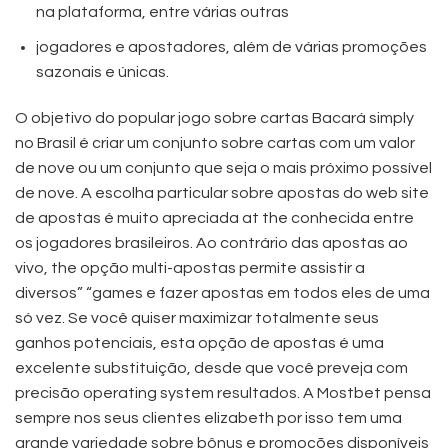
na plataforma, entre várias outras
jogadores e apostadores, além de várias promoções
sazonais e únicas.
O objetivo do popular jogo sobre cartas Bacará simply
no Brasil é criar um conjunto sobre cartas com um valor
de nove ou um conjunto que seja o mais próximo possível
de nove. A escolha particular sobre apostas do web site
de apostas é muito apreciada at the conhecida entre
os jogadores brasileiros. Ao contrário das apostas ao
vivo, the opção multi-apostas permite assistir a
diversos” “games e fazer apostas em todos eles de uma
só vez. Se você quiser maximizar totalmente seus
ganhos potenciais, esta opção de apostas é uma
excelente substituição, desde que você preveja com
precisão operating system resultados. A Mostbet pensa
sempre nos seus clientes elizabeth por isso tem uma
grande variedade sobre bônus e promoções disponíveis