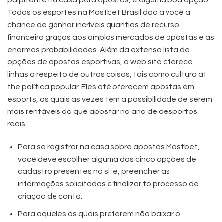
palpitante na casa para apostas, é alguma boa opção.
Todos os esportes na Mostbet Brasil dão a você a
chance de ganhar incríveis quantias de recurso
financeiro graças aos amplos mercados de apostas e às
enormes probabilidades. Além da extensa lista de
opções de apostas esportivas, o web site oferece
linhas a respeito de outras coisas, tais como cultura at
the política popular. Eles até oferecem apostas em
esports, os quais às vezes tem a possibilidade de serem
mais rentáveis do que apostar no ano de desportos
reais.
Para se registrar na casa sobre apostas Mostbet,
você deve escolher alguma das cinco opções de
cadastro presentes no site, preencher as
informações solicitadas e finalizar to processo de
criação de conta.
Para aqueles os quais preferem não baixar o