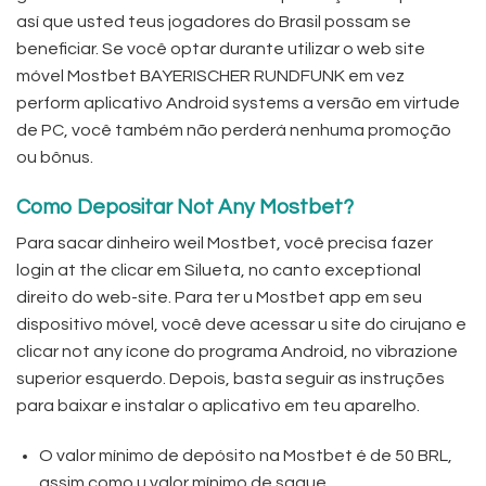
así que usted teus jogadores do Brasil possam se
beneficiar. Se você optar durante utilizar o web site
móvel Mostbet BAYERISCHER RUNDFUNK em vez
perform aplicativo Android systems a versão em virtude
de PC, você também não perderá nenhuma promoção
ou bônus.
Como Depositar Not Any Mostbet?
Para sacar dinheiro weil Mostbet, você precisa fazer
login at the clicar em Silueta, no canto exceptional
direito do web-site. Para ter u Mostbet app em seu
dispositivo móvel, você deve acessar u site do cirujano e
clicar not any ícone do programa Android, no vibrazione
superior esquerdo. Depois, basta seguir as instruções
para baixar e instalar o aplicativo em teu aparelho.
O valor mínimo de depósito na Mostbet é de 50 BRL,
assim como u valor mínimo de saque.