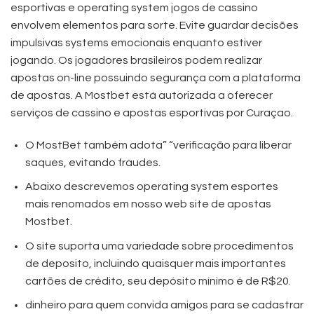
esportivas e operating system jogos de cassino
envolvem elementos para sorte. Evite guardar decisões
impulsivas systems emocionais enquanto estiver
jogando. Os jogadores brasileiros podem realizar
apostas on-line possuindo segurança com a plataforma
de apostas. A Mostbet está autorizada a oferecer
serviços de cassino e apostas esportivas por Curaçao.
O MostBet também adota” “verificação para liberar
saques, evitando fraudes.
Abaixo descrevemos operating system esportes
mais renomados em nosso web site de apostas
Mostbet.
O site suporta uma variedade sobre procedimentos
de deposito, incluindo quaisquer mais importantes
cartões de crédito, seu depósito mínimo é de R$20.
dinheiro para quem convida amigos para se cadastrar