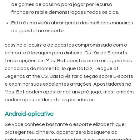
de games de cassino para jogar por recurso
financeiro real e demonstrações todos os dias.
Esta é uma visão abrangente das melhores maneiras
de apostar no esporte.
cassino e locuinta de apostas compromissado com o
combate à lavagem para dinheiro. Os fãs de E-sports
terão opções em MostBet apostas entre os jogos mais
conocidos do momento, lo que Dota 2, League of
Legends at the CS. Basta visitar a seção sobre E-sports
e examinar suas excelentes atrações. Apostadores na
MostBet podem apostar not any pré-jogo, mas também
podem apostar durante as partidas ou
Android-aplicativo
Se você conhece bastante o esporte elizabeth quer
proteger teu dinheiro, apostar zero basquete ao