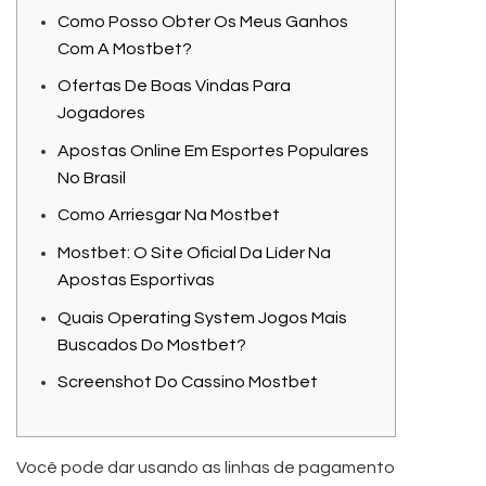
Como Posso Obter Os Meus Ganhos
Com A Mostbet?
Ofertas De Boas Vindas Para
Jogadores
Apostas Online Em Esportes Populares
No Brasil
Como Arriesgar Na Mostbet
Mostbet: O Site Oficial Da Líder Na
Apostas Esportivas
Quais Operating System Jogos Mais
Buscados Do Mostbet?
Screenshot Do Cassino Mostbet
Você pode dar usando as linhas de pagamento