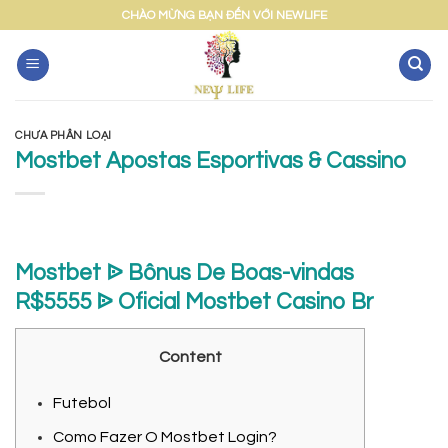
Skip
CHÀO MỪNG BẠN ĐẾN VỚI NEWLIFE
to
content
CHƯA PHÂN LOẠI
Mostbet Apostas Esportivas & Cassino
Mostbet ᐉ Bônus De Boas-vindas
R$5555 ᐉ Oficial Mostbet Casino Br
Content
Futebol
Como Fazer O Mostbet Login?