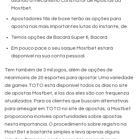
usando a mecanismo Construtor de Apostas da
Mostbet.
Apostadores fãs de boxe terão as opções para
aposta nas mais importantes lutas do instante, de
Temos opções de Bacará Super 6, Bacará
Em pouco pace o seu saque Mostbet estará
disponível na sua conta pessoal.
Tem também de 3 mil jogos, além de opções de
néanmoins de 20 esportes para apostar. Uma variedade
de games TOTO está disponível todos os dias no site
de apostas Mostbet, e los dos eles são con frequenza
atualizados. Para os clientes que buscam alternativas
para arriesgar em TOTO no site de apostas, a Mostbet
proporciona incríveis oportunidades sobre apostas
nesta importancia. O procedimento sobre registro na
Most Bet é bastante simples e leva apenas alguns