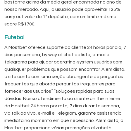
bastante acima da média geral encontrada no ano de
nosso mercado. Aqui, o usuário pode aproveitar 125%
carry out valor do 1º depósito, com um limite máximo
sobre R$1700.
Futebol
A Mostbet oferece suporte ao cliente 24 horas por dia, 7
dias por semana, by way of chat ao listo, e-mail e
telegrama para ajudar operating-system usuários com
quaisquer problemas que possam encontrar. Além disto,
o site conta com uma seção abrangente de perguntas
frequentes que aborda perguntas frequentes para
fornecer aos usuários” “soluções rápidas para suas
dúvidas. Nosso atendimento ao cliente on the internet
da Mostbet 24 horas por rato, 7 dias durante semana,
via talk ao vivo, e-mail e Telegram, garante assistência
imediata no momento em que necessário. Além disto, a
Mostbet proporciona várias promoções elizabeth