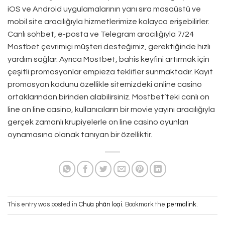
iOS ve Android uygulamalarının yanı sıra masaüstü ve
mobil site aracılığıyla hizmetlerimize kolayca erişebilirler.
Canlı sohbet, e-posta ve Telegram aracılığıyla 7/24
Mostbet çevrimiçi müşteri desteğimiz, gerektiğinde hızlı
yardım sağlar. Ayrıca Mostbet, bahis keyfini artırmak için
çeşitli promosyonlar empieza teklifler sunmaktadır. Kayıt
promosyon kodunu özellikle sitemizdeki online casino
ortaklarından birinden alabilirsiniz. Mostbet’teki canlı on
line on line casino, kullanıcıların bir movie yayını aracılığıyla
gerçek zamanlı krupiyelerle on line casino oyunları
oynamasına olanak tanıyan bir özelliktir.
This entry was posted in
Chưa phân loại
. Bookmark the
permalink
.