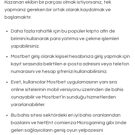
Kazanan ekibin bir parçası olmak istiyorsanız, tek
yapmanız gereken bir ortak olarak kaydolmak ve
başlamaktır.
Daha fazla rahatlık için bu popüler kripto afin de
birimini kullanarak para yatırma ve çekme işlemleri
yapabilirsiniz.
Mostbet giriş olarak kişisel hesabınıza giriş yapmak için
kayıt sırasında belirtilen e-posta adresini veya telefon
numarasını ve hesap şifrenizi kullanabilirsiniz.
Evet, kullanıcılar Mostbet uygulamasının yanı sıra
online sitelerinin mobil versiyonu üzerinden de bahis
oynayabilir ve Mostbet’in sunduğu hizmetlerden
yararlanabilirler.
Bu bahis sitesi sektördeki en iyi bahis oranlarından
bazılarını ve NetEnt comienza Microgaming gibi önde
gelen sağlayıcıların geniş oyun yelpazesini