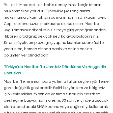
Bu teklif Mostbet’teki bahis deneyiminizi başlatmanın
mükemmel bir yoludur. ” “[newline]Kazançlarınızı
maksimuma çıkarmak için bu inanılmaz fırsatı kaçırmayın.
Cep telefonunuzun markası ne olursa olsun, Mostbet
uygulamasını indirebilirsiniz. Siteye giriş yaptığınız andan
itibaren aradığınız pek çok şeyi kolayca bulabilirsiniz.
Sitenin üyelik empieza giriş yapma kısımları sobre üstte
yer alırken, hemen altında bahis ve online casino
bölümleri yer almaktadır.
Türkiye’de Mostbet’te Ücretsiz Döndürme Ve Hoşgeldin
Bonusları
Mostbet’te minimum para yatırma tutarı seçilen yönteme
göre değişiklik gösterebilir. Belirli bir yöntem ve bölgeniz
için kesin minimum afin de yatırma tutarı için Mostbet
desteğine başvurmanız önerilir. 30 saniye içinde ulaşacak
olan e-postadaki SMS kodunu veya bağlantıyı kullanarak