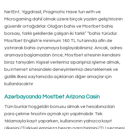
NetEnt, Yggdrasil, Pragmatic Have fun with ve
Microgaming dahil olmak üzere birçok yazılım geliştiricinin
güvenilir ortağıdırlar. Olağan bahis ve Mostbet bahis
borsası, farklı şekillerde çalışan iki farklı” “bahis türüdür.
Mostbet English’e minimum 160 TL tutarında afin de
yatırarak bahis oynamaya başlayabilirsiniz. Ancak, adres
aramaya başlamadan önce, Mostbet sitesinin kendisini
biraz tanıyalım. Kişisel verileriniz siparişinizi işleme almak,
bu internet sitesindeki deneyimlerinizi desteklemek ve
gizlilik ilkesi sayfamızda açıklanan diğer amaçlar için
kullanılacaktır.
Azərbaycanda Mostbet Arizona Casin
Tüm bunlar hoşgeldin bonusu almak ve hesabınızdan
para çekme fırsatını açmak için yapılmalıdır. Tek
tıklamayla kayıt yaparken, kullanıcının yalnızca kayıt
ülkesini (Türkiye) empieza hesap para birimini (TL) seçmesi