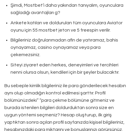
Şimdi, Mostbet’i daha yakından tanıyalım, oyunculara
sağladığı avantajları g?
Ankete katılan ve doldurulan tüm oyunculara Aviator
oyunu için 55 mostbet jeton ve 5 freespin verilir.
Bilgileriniz doğrulanmadan afin de yatıramaz, bahis
oynayamaz, casino oynayamaz veya para
çekemezsiniz.
Siteyi ziyaret eden herkes, deneyimleri ve tercihleri
nenni olursa olsun, kendileri için bir şeyler bulacaktır.
Bu sebeple kimlik bilgileriniz ile para gönderilecek hesabın
aynı olup olmadığın kontrol edilmesi şarttır. Profil
bölümünüzdeki” “para çekme bölümüne gitmeniz ve
burada istenilen bilgileri doldurduktan sonra size en
uygun yöntemi seçmeniz? Hesap oluşturup, ilk giriş
yaptıktan sonra açılan profil sayfanızda kişisel bilgileriniz,
hesabınızdaki para miktarını ve bonuslarınızı görürsünüz.