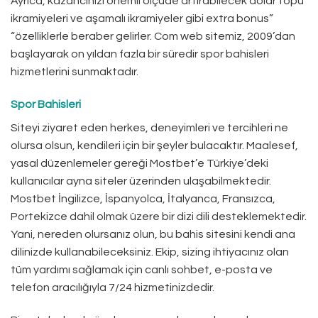
Ayrıca, kazancınızı önemli ölçüde artırabilecek dolar topu
ikramiyeleri ve aşamalı ikramiyeler gibi extra bonus”
“özelliklerle beraber gelirler. Com web sitemiz, 2009’dan
başlayarak on yıldan fazla bir süredir spor bahisleri
hizmetlerini sunmaktadır.
Spor Bahisleri
Siteyi ziyaret eden herkes, deneyimleri ve tercihleri ne
olursa olsun, kendileri için bir şeyler bulacaktır. Maalesef,
yasal düzenlemeler gereği Mostbet’e Türkiye’deki
kullanıcılar ayna siteler üzerinden ulaşabilmektedir.
Mostbet İngilizce, İspanyolca, İtalyanca, Fransızca,
Portekizce dahil olmak üzere bir dizi dili desteklemektedir.
Yani, nereden olursanız olun, bu bahis sitesini kendi ana
dilinizde kullanabileceksiniz. Ekip, sizing ihtiyacınız olan
tüm yardımı sağlamak için canlı sohbet, e-posta ve
telefon aracılığıyla 7/24 hizmetinizdedir.