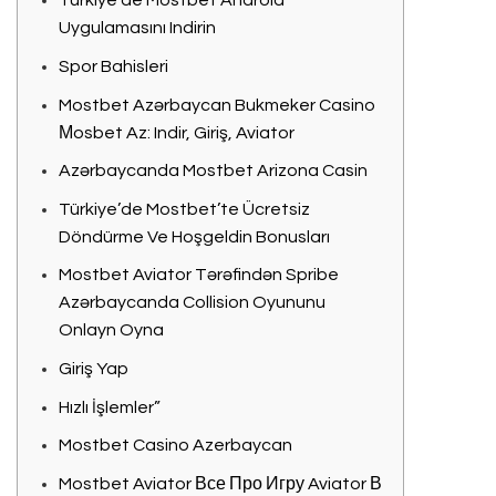
Türkiye’de Mostbet Android
Uygulamasını Indirin
Spor Bahisleri
Mostbet Azərbaycan Bukmeker Casino
Мosbet Az: Indir, Giriş, Aviator
Azərbaycanda Mostbet Arizona Casin
Türkiye’de Mostbet’te Ücretsiz
Döndürme Ve Hoşgeldin Bonusları
Mostbet Aviator Tərəfindən Spribe
Azərbaycanda Collision Oyununu
Onlayn Oyna
Giriş Yap
Hızlı İşlemler”
Mostbet Casino Azerbaycan
Mostbet Aviator Все Про Игру Aviator В