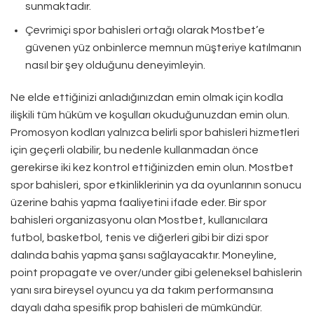
sunmaktadır.
Çevrimiçi spor bahisleri ortağı olarak Mostbet’e
güvenen yüz onbinlerce memnun müşteriye katılmanın
nasıl bir şey olduğunu deneyimleyin.
Ne elde ettiğinizi anladığınızdan emin olmak için kodla
ilişkili tüm hüküm ve koşulları okuduğunuzdan emin olun.
Promosyon kodları yalnızca belirli spor bahisleri hizmetleri
için geçerli olabilir, bu nedenle kullanmadan önce
gerekirse iki kez kontrol ettiğinizden emin olun. Mostbet
spor bahisleri, spor etkinliklerinin ya da oyunlarının sonucu
üzerine bahis yapma faaliyetini ifade eder. Bir spor
bahisleri organizasyonu olan Mostbet, kullanıcılara
futbol, basketbol, tenis ve diğerleri gibi bir dizi spor
dalında bahis yapma şansı sağlayacaktır. Moneyline,
point propagate ve over/under gibi geleneksel bahislerin
yanı sıra bireysel oyuncu ya da takım performansına
dayalı daha spesifik prop bahisleri de mümkündür.