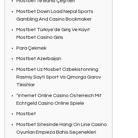
Mostbet’te Bahis Çeşitleri
Mostbet Down Load Nepal Sports
Gambling And Casino Bookmaker
Mostbet Türkiye’de Giriş Ve Kayıt
Mostbet Casino Giris
Para Çekmek
Mostbet Azerbaijan
Mostbet Uz Mosbet Ozbekistonning
Rasmiy Sayti Sport Va Qimorga Garov
Tikishlar
“internet Online Casino Österreich Mit
Echtgeld Casino Online Spiele
Mostbet
Mostbet Sitesinde Hangi On Line Casino
Oyunları Empieza Bahis Seçenekleri