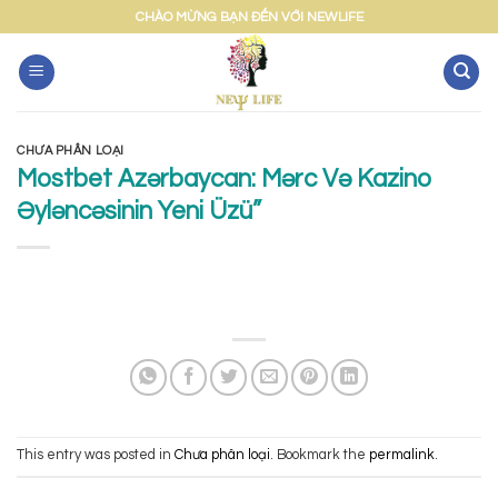
Skip
CHÀO MỪNG BẠN ĐẾN VỚI NEWLIFE
to
content
CHƯA PHÂN LOẠI
Mostbet Azərbaycan: Mərc Və Kazino
Əyləncəsinin Yeni Üzü”
This entry was posted in
Chưa phân loại
. Bookmark the
permalink
.