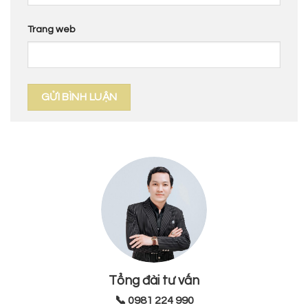
Trang web
Tổng đài tư vấn
📞 0981 224 990