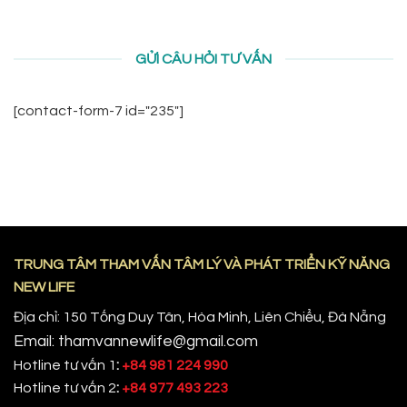
GỬI CÂU HỎI TƯ VẤN
[contact-form-7 id="235"]
TRUNG TÂM THAM VẤN TÂM LÝ VÀ PHÁT TRIỂN KỸ NĂNG
NEW LIFE
Địa chỉ: 150 Tống Duy Tân, Hòa Minh, Liên Chiểu, Đà Nẵng
Email: thamvannewlife@gmail.com
Hotline tư vấn 1
:
+84 981 224 990
Hotline tư vấn 2
:
+84 977 493 223