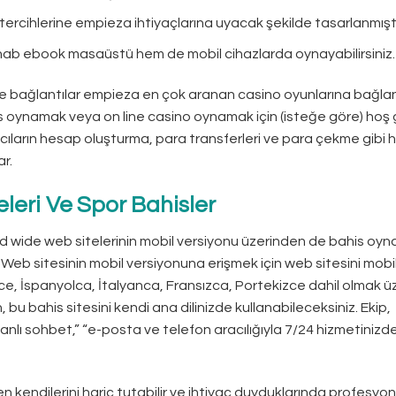
 tercihlerine empieza ihtiyaçlarına uyacak şekilde tasarlanmıştı
 rehab ebook masaüstü hem de mobil cihazlarda oynayabilirsiniz.
re bağlantılar empieza en çok aranan casino oyunlarına bağlan
 oynamak veya on line casino oynamak için (isteğe göre) hoş 
ıcıların hesap oluşturma, para transferleri ve para çekme gibi h
ar.
eleri Ve Spor Bahisler
ld wide web sitelerinin mobil versiyonu üzerinden de bahis oyna
Web sitesinin mobil versiyonuna erişmek için web sitesini mobi
zce, İspanyolca, İtalyanca, Fransızca, Portekizce dahil olmak üz
, bu bahis sitesini kendi ana dilinizde kullanabileceksiniz. Ekip,
anlı sohbet,” “e-posta ve telefon aracılığıyla 7/24 hizmetinizde
teden kendilerini hariç tutabilir ve ihtiyaç duyduklarında profesyo