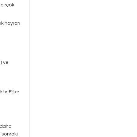
 birçok
dık hayran
 ) ve
tır. Eğer
a daha
n sonraki