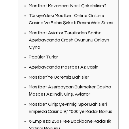
Mostbet Kazancımı Nasıl Çekebilirim?
Türkiye’deki Mostbet Online On Line
Casino Ve Bahis Şirketi Resmi Web Sitesi
Mostbet Aviator Tərəfindən Spribe
Azərbaycanda Crash Oyununu Onlayn
Oyna
Popüler Turlar
Azərbaycanda Mostbet Az Casin
Mostbet’te Ücretsiz Bahisler
Mostbet Azərbaycan Bukmeker Casino
Мosbet Az: Indir, Giriş, Aviator
Mostbet Giriş: Çevrimiçi Spor Bahisleri
Empieza Casino 9,” “000’ye Kadar Bonus
₺ Empieza 250 Free Backbone Kadar Ilk
Yatırım Bonusu