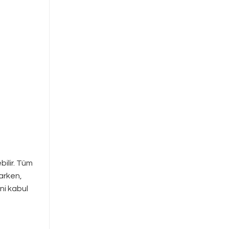
bilir. Tüm
arken,
ini kabul