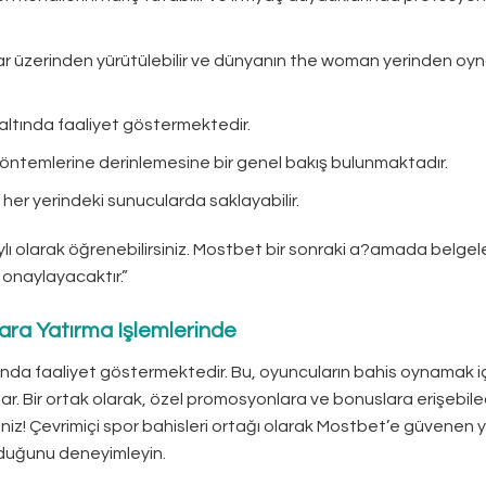
ar üzerinden yürütülebilir ve dünyanın the woman yerinden oyna
 altında faaliyet göstermektedir.
öntemlerine derinlemesine bir genel bakış bulunmaktadır.
ın her yerindeki sunucularda saklayabilir.
 olarak öğrenebilirsiniz. Mostbet bir sonraki a?amada belgeler
onaylayacaktır.”
ara Yatırma Işlemlerinde
ltında faaliyet göstermektedir. Bu, oyuncuların bahis oynamak 
ar. Bir ortak olarak, özel promosyonlara ve bonuslara erişebile
iz! Çevrimiçi spor bahisleri ortağı olarak Mostbet’e güvenen 
lduğunu deneyimleyin.