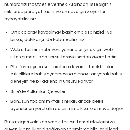
numaranızı Mostbet’e vermek. Ardından, istediğiniz
miktarda para yatırabilir ve en sevdiğiniz oyunları
oynayabilirsiniz.
Ortak olarak kaydolmak basit empieza hızlıdır ve
birkaç dakika içinde kabul edilirsiniz.
Web sitesinin mobil versiyonuna erişmek için web
sitesini mobil cihazınızın tarayıcısından ziyaret edin.
Platform ayrıca kullanıcıların devam etmekte olan
etkinliklere bahis oynamasına olanak tanıyarak bahis
deneyimine bir adrenalin unsuru katıyor.
Site’de Kullanılan Çerezler
Bonusun toplam miktarı sınırlıdır, ancak belirli
oyuncunun yerel afin de birimini dikkate almaya değer.
Bu kategori yalnızca web sitesinin temel işlevlerini ve
güvenlik özelliklerini sağlayan tanımlama bilgilerini içerir.