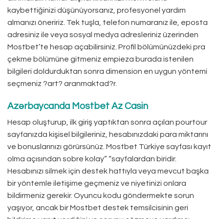
kaybettiğinizi düşünüyorsanız, profesyonel yardım
almanızı öneririz. Tek tuşla, telefon numaranız ile, eposta
adresiniz ile veya sosyal medya adresleriniz üzerinden
Mostbet’te hesap açabilirsiniz. Profil bölümünüzdeki pra
çekme bölümüne gitmeniz empieza burada istenilen
bilgileri doldurduktan sonra dimension en uygun yöntemi
seçmeniz ?art? aranmaktad?r.
Azərbaycanda Mostbet Az Casin
Hesap oluşturup, ilk giriş yaptıktan sonra açılan pourtour
sayfanızda kişisel bilgileriniz, hesabınızdaki para miktarını
ve bonuslarınızı görürsünüz. Mostbet Türkiye sayfası kayıt
olma açısından sobre kolay” “sayfalardan biridir.
Hesabınızı silmek için destek hattıyla veya mevcut başka
bir yöntemle iletişime geçmeniz ve niyetinizi onlara
bildirmeniz gerekir. Oyuncu kodu göndermekte sorun
yaşıyor, ancak bir Mostbet destek temsilcisinin geri