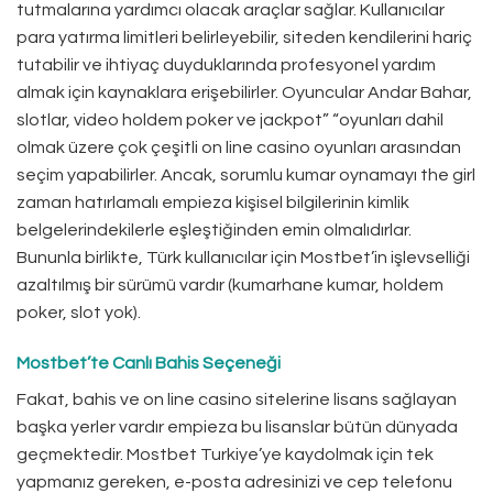
tutmalarına yardımcı olacak araçlar sağlar. Kullanıcılar
para yatırma limitleri belirleyebilir, siteden kendilerini hariç
tutabilir ve ihtiyaç duyduklarında profesyonel yardım
almak için kaynaklara erişebilirler. Oyuncular Andar Bahar,
slotlar, video holdem poker ve jackpot” “oyunları dahil
olmak üzere çok çeşitli on line casino oyunları arasından
seçim yapabilirler. Ancak, sorumlu kumar oynamayı the girl
zaman hatırlamalı empieza kişisel bilgilerinin kimlik
belgelerindekilerle eşleştiğinden emin olmalıdırlar.
Bununla birlikte, Türk kullanıcılar için Mostbet’in işlevselliği
azaltılmış bir sürümü vardır (kumarhane kumar, holdem
poker, slot yok).
Mostbet’te Canlı Bahis Seçeneği
Fakat, bahis ve on line casino sitelerine lisans sağlayan
başka yerler vardır empieza bu lisanslar bütün dünyada
geçmektedir. Mostbet Turkiye’ye kaydolmak için tek
yapmanız gereken, e-posta adresinizi ve cep telefonu