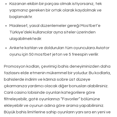
Kazanan ekibin bir parçası olmak istiyorsanız, tek
yapmanız gereken bir ortak olarak kaydolmak ve
başlamaktır.
Maalesef, yasal düzenlemeler gereği Mostbet’e
Türkiye’deki kullanıcılar ayna siteler üzerinden
ulaşabilmektedir.
Ankete katılan ve doldurulan tüm oyunculara Aviator
oyunu için 50 mostbet jeton ve 5 freespin verilir.
Promosyon kodları, çevrimiçi bahis deneyiminizden daha
fazlasını elde etmenin mükemmel bir yoludur. Bu kodlarla,
bahislerde indirim ve kârınızı sobre üst düzeye
çıkarmanıza yardımcı olacak diğer bonusları alabilirsiniz.
Canlı casino lobisinde oyunları kategorilere göre
filtreleyebilir, gaté oyunlarınızı “Favoriler” bölümüne
ekleyebilir ve oyunun adına göre arama yapabilirsiniz.
Büyük bahis limitlerine sahip oyunların yanı sıra en yeni ve