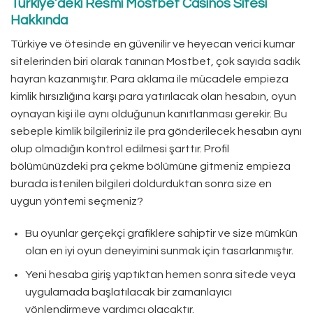
Türkiye’deki Resmi Mostbet Casinos Sitesi
Hakkında
Türkiye ve ötesinde en güvenilir ve heyecan verici kumar
sitelerinden biri olarak tanınan Mostbet, çok sayıda sadık
hayran kazanmıştır. Para aklama ile mücadele empieza
kimlik hırsızlığına karşı para yatırılacak olan hesabın, oyun
oynayan kişi ile aynı olduğunun kanıtlanması gerekir. Bu
sebeple kimlik bilgileriniz ile pra gönderilecek hesabın aynı
olup olmadığın kontrol edilmesi şarttır. Profil
bölümünüzdeki pra çekme bölümüne gitmeniz empieza
burada istenilen bilgileri doldurduktan sonra size en
uygun yöntemi seçmeniz?
Bu oyunlar gerçekçi grafiklere sahiptir ve size mümkün
olan en iyi oyun deneyimini sunmak için tasarlanmıştır.
Yeni hesaba giriş yaptıktan hemen sonra sitede veya
uygulamada başlatılacak bir zamanlayıcı
yönlendirmeye yardımcı olacaktır.