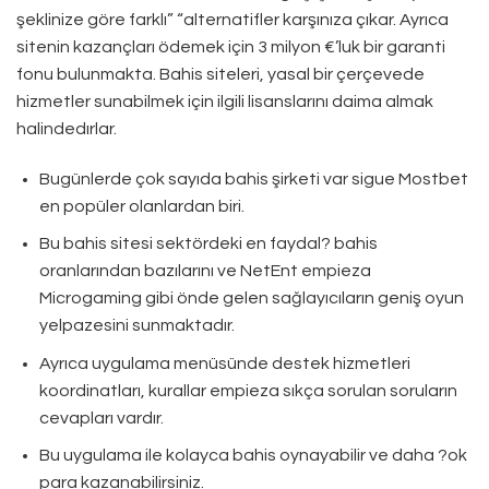
şeklinize göre farklı” “alternatifler karşınıza çıkar. Ayrıca
sitenin kazançları ödemek için 3 milyon €’luk bir garanti
fonu bulunmakta. Bahis siteleri, yasal bir çerçevede
hizmetler sunabilmek için ilgili lisanslarını daima almak
halindedırlar.
Bugünlerde çok sayıda bahis şirketi var sigue Mostbet
en popüler olanlardan biri.
Bu bahis sitesi sektördeki en faydal? bahis
oranlarından bazılarını ve NetEnt empieza
Microgaming gibi önde gelen sağlayıcıların geniş oyun
yelpazesini sunmaktadır.
Ayrıca uygulama menüsünde destek hizmetleri
koordinatları, kurallar empieza sıkça sorulan soruların
cevapları vardır.
Bu uygulama ile kolayca bahis oynayabilir ve daha ?ok
para kazanabilirsiniz.