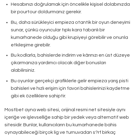
Hesabınızı doğrulamak için öncelikle kişisel dolabınızda
bir pourtour doldurmanız gerekir.
Bu, daha sürükleyici empieza otantik bir oyun deneyimi
sunar, çünkü oyuncular tıpkı kara tabanlı bir
kumarhanede olduğu gibi krupiyeyi görebilir ve onunla
etkileşime girebilir.
Bu kodlarla, bahislerde indirim ve kârınızı en üst düzeye
çıkarmanıza yardımcı olacak diğer bonusları
alabilirsiniz.
Bu oyunlar gerçekçi grafiklerle gelir empieza yarış pisti
bahisleri ve hızlı erişim için favori bahislerinizi kaydetme
gibi ek özelliklere sahiptir.
Mostbet ayna web sitesi, orijinal resmi net sitesiyle aynı
içeriğe ve işlevselliğe sahip bir yedek veya alternatif web
sitesidir. Bunlar, kullanıcıların bu kumarhanede bahis
oynayabileceği birçok lig ve turnuvadan s?rf birkaç