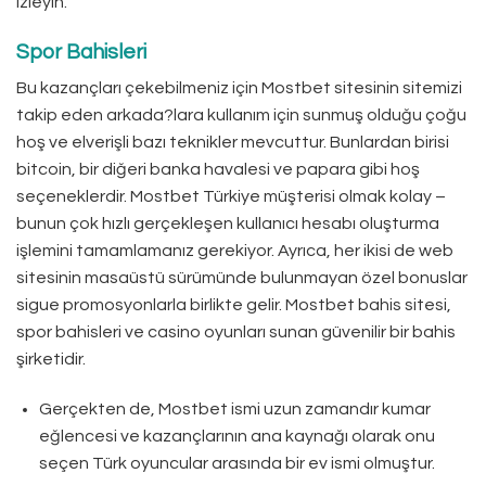
izleyin.
Spor Bahisleri
Bu kazançları çekebilmeniz için Mostbet sitesinin sitemizi
takip eden arkada?lara kullanım için sunmuş olduğu çoğu
hoş ve elverişli bazı teknikler mevcuttur. Bunlardan birisi
bitcoin, bir diğeri banka havalesi ve papara gibi hoş
seçeneklerdir. Mostbet Türkiye müşterisi olmak kolay –
bunun çok hızlı gerçekleşen kullanıcı hesabı oluşturma
işlemini tamamlamanız gerekiyor. Ayrıca, her ikisi de web
sitesinin masaüstü sürümünde bulunmayan özel bonuslar
sigue promosyonlarla birlikte gelir. Mostbet bahis sitesi,
spor bahisleri ve casino oyunları sunan güvenilir bir bahis
şirketidir.
Gerçekten de, Mostbet ismi uzun zamandır kumar
eğlencesi ve kazançlarının ana kaynağı olarak onu
seçen Türk oyuncular arasında bir ev ismi olmuştur.