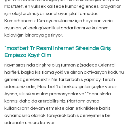
MostBet, en yüksek kalitede kumar eğlencesi arayanlar
için oluşturulmuş bir sanal oyun platformudur.
Kumarhanemiz tüm oyuncularımız için heyecan verici
oyunları, yüksek güvenlik standartlarını ve kullanım
kolaylığını bir araya getiriyor.
“mostbet Tr Resmî Internet Sitesinde Giriş
Empieza Kayıt Olm
Kayıt sırasında bir şifre oluşturmanız (sadece Oriental
harfleri, başka kısıtlama yok) ve alınan aktivasyon kodunu
girmeniz gerekecektir. Ne tür bir bahis yapmayı tercih
ederseniz edin, Mostbet’te herkes için bir şeyler vardır.
Ayrıca, sık sık sunulan promosyonlar ve” “bonuslarla
kârınızı daha da artırabilirsiniz. Platform ayrıca
kullanıcıların devam etmekte olan etkinliklere bahis
oynamasına olanak tanıyarak bahis deneyimine bir
adrenalin unsuru katıyor.