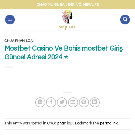
Skip
CHÀO MỪNG BẠN ĐẾN VỚI NEWLIFE
to
content
CHƯA PHÂN LOẠI
Mostbet Casino Ve Bahis ️mostbet Giriş
Güncel Adresi 2024 ⭐️
This entry was posted in
Chưa phân loại
. Bookmark the
permalink
.