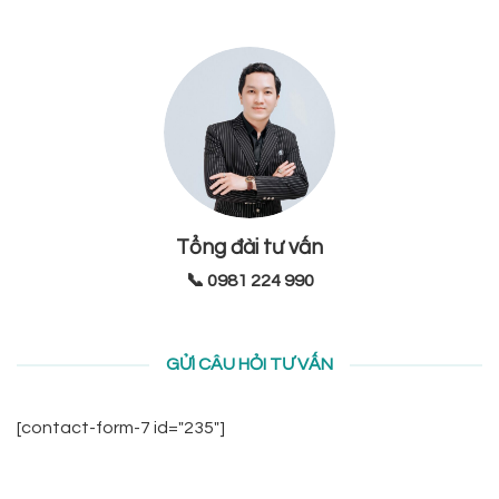
Tổng đài tư vấn
📞 0981 224 990
GỬI CÂU HỎI TƯ VẤN
[contact-form-7 id="235"]