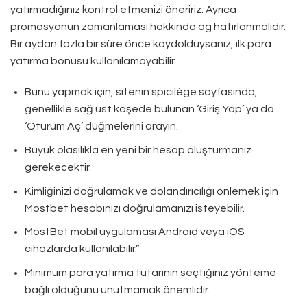
yatırmadığınız kontrol etmenizi öneririz. Ayrıca
promosyonun zamanlaması hakkında ag hatırlanmalıdır.
Bir aydan fazla bir süre önce kaydolduysanız, ilk para
yatırma bonusu kullanılamayabilir.
Bunu yapmak için, sitenin spicilège sayfasında,
genellikle sağ üst köşede bulunan ‘Giriş Yap’ ya da
‘Oturum Aç’ düğmelerini arayın.
Büyük olasılıkla en yeni bir hesap oluşturmanız
gerekecektir.
Kimliğinizi doğrulamak ve dolandırıcılığı önlemek için
Mostbet hesabınızı doğrulamanızı isteyebilir.
MostBet mobil uygulaması Android veya iOS
cihazlarda kullanılabilir.”
Minimum para yatırma tutarının seçtiğiniz yönteme
bağlı olduğunu unutmamak önemlidir.