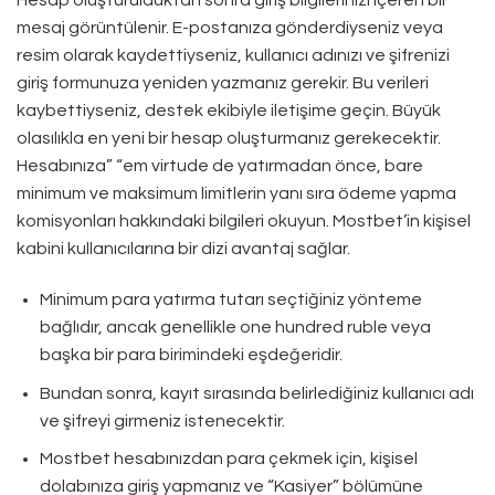
Hesap oluşturulduktan sonra giriş bilgilerinizi içeren bir
mesaj görüntülenir. E-postanıza gönderdiyseniz veya
resim olarak kaydettiyseniz, kullanıcı adınızı ve şifrenizi
giriş formunuza yeniden yazmanız gerekir. Bu verileri
kaybettiyseniz, destek ekibiyle iletişime geçin. Büyük
olasılıkla en yeni bir hesap oluşturmanız gerekecektir.
Hesabınıza” “em virtude de yatırmadan önce, bare
minimum ve maksimum limitlerin yanı sıra ödeme yapma
komisyonları hakkındaki bilgileri okuyun. Mostbet’in kişisel
kabini kullanıcılarına bir dizi avantaj sağlar.
Minimum para yatırma tutarı seçtiğiniz yönteme
bağlıdır, ancak genellikle one hundred ruble veya
başka bir para birimindeki eşdeğeridir.
Bundan sonra, kayıt sırasında belirlediğiniz kullanıcı adı
ve şifreyi girmeniz istenecektir.
Mostbet hesabınızdan para çekmek için, kişisel
dolabınıza giriş yapmanız ve “Kasiyer” bölümüne