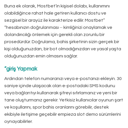
Buna ek olarak, Mostbet’in kişisel dolabı, kullanımını
olabildiğince rahat hale getiren kullanıcı dostu ve
sezgisel bir arayüz ile karakterize edilir. Mostbet”
“hesabınızın doğrulanması ⏤ kimliğinizi onaylamak ve
dolandırıcılığı önlemek için gerekli olan zorunlu bir
prosedürdür. Doğrulama, bahis şirketinin sizin gerçek bir
kişi olduğunuzdan, bir bot olmadığınızdan ve yasal yaşta
olduğunuzdan emin olmasını sağlar.
“giriş Yapmak
Ardından telefon numaranızı veya e-postanızı ekleyin. 30
saniye içinde ulaşacak olan e-postadaki SMS kodunu
veya bağlantıyı kullanarak şifreyi sıfırlamanız ve yeni bir
tane oluşturmanız gerekir. Yetkisiz kullanıcılar oyunun şart
ve koşullarını, spor bahis oranlarını görebilir, destek
ekibiyle iletişime geçebilir empieza slot demo sürümlerini
oynayabilirler.