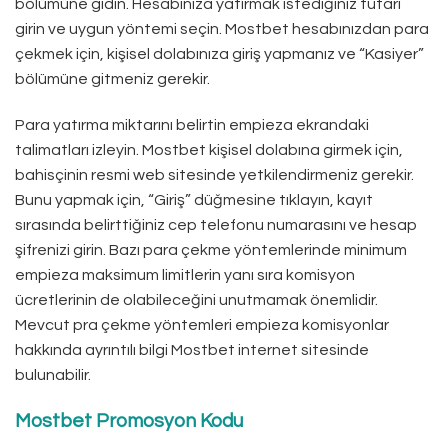
bölümüne gidin. Hesabınıza yatırmak istediğiniz tutarı
girin ve uygun yöntemi seçin. Mostbet hesabınızdan para
çekmek için, kişisel dolabınıza giriş yapmanız ve “Kasiyer”
bölümüne gitmeniz gerekir.
Para yatırma miktarını belirtin empieza ekrandaki
talimatları izleyin. Mostbet kişisel dolabına girmek için,
bahisçinin resmi web sitesinde yetkilendirmeniz gerekir.
Bunu yapmak için, “Giriş” düğmesine tıklayın, kayıt
sırasında belirttiğiniz cep telefonu numarasını ve hesap
şifrenizi girin. Bazı para çekme yöntemlerinde minimum
empieza maksimum limitlerin yanı sıra komisyon
ücretlerinin de olabileceğini unutmamak önemlidir.
Mevcut pra çekme yöntemleri empieza komisyonlar
hakkında ayrıntılı bilgi Mostbet internet sitesinde
bulunabilir.
Mostbet Promosyon Kodu