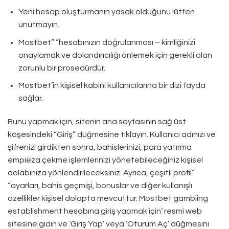
Yeni hesap oluşturmanın yasak olduğunu lütfen
unutmayın.
Mostbet” “hesabınızın doğrulanması ⏤ kimliğinizi
onaylamak ve dolandırıcılığı önlemek için gerekli olan
zorunlu bir prosedürdür.
Mostbet’in kişisel kabini kullanıcılarına bir dizi fayda
sağlar.
Bunu yapmak için, sitenin ana sayfasının sağ üst
köşesindeki “Giriş” düğmesine tıklayın. Kullanıcı adınızı ve
şifrenizi girdikten sonra, bahislerinizi, para yatırma
empieza çekme işlemlerinizi yönetebileceğiniz kişisel
dolabınıza yönlendirileceksiniz. Ayrıca, çeşitli profil”
“ayarları, bahis geçmişi, bonuslar ve diğer kullanışlı
özellikler kişisel dolapta mevcuttur. Mostbet gambling
establishment hesabına giriş yapmak için’ resmi web
sitesine gidin ve ‘Giriş Yap’ veya ‘Oturum Aç’ düğmesini