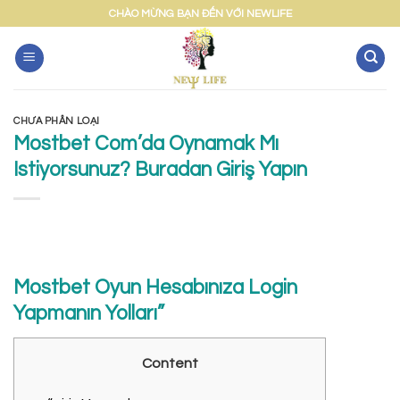
Skip
CHÀO MỪNG BẠN ĐẾN VỚI NEWLIFE
to
content
CHƯA PHÂN LOẠI
Mostbet Com’da Oynamak Mı
Istiyorsunuz? Buradan Giriş Yapın
Mostbet Oyun Hesabınıza Login
Yapmanın Yolları”
Content