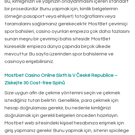
Bu, kimliğinizin ve yaşınızın onaylanmasını içeren standart
bir prosedürdür. Bunu yapmak için, kimlik belgelerinin
(örneğin pasaport veya ehliyet) fotoğraflarını veya
taramalarını sağlamanız gerekecektir. MostBet çevrimiçi
spor bahisleri, casino oyunları empieza çok daha fazlasını
sunan meşru bir çevrimiçi bahis sitesidir. MostBet
küreseldir empieza dünya çapında birçok ülkede
mevcuttur. Bu sayfa üzerinden spor bahislerine ve
casinoya erişebilirsiniz.
Mostbet Casino Online Sixth Is V České Republice –
Získejte 30 Cost-free Spinů
Size uygun afin de çekme yöntemini seçin ve çekmek
istediğiniz tutarı belirtin. Genellikle, para çekmek için
hesap doğrulaması gerekir, bu nedenle kimliğinizi
doğrulamak için gerekli belgeleri önceden hazırlayın.
Mostbet web sitesindeki kişisel hesabınıza erişmek için
giriş yapmanız gerekir. Bunu yapmak için, sitenin spicilège