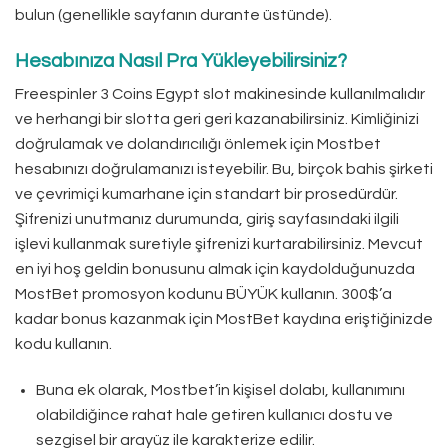
bulun (genellikle sayfanın durante üstünde).
Hesabınıza Nasıl Pra Yükleyebilirsiniz?
Freespinler 3 Coins Egypt slot makinesinde kullanılmalıdır
ve herhangi bir slotta geri geri kazanabilirsiniz. Kimliğinizi
doğrulamak ve dolandırıcılığı önlemek için Mostbet
hesabınızı doğrulamanızı isteyebilir. Bu, birçok bahis şirketi
ve çevrimiçi kumarhane için standart bir prosedürdür.
Şifrenizi unutmanız durumunda, giriş sayfasındaki ilgili
işlevi kullanmak suretiyle şifrenizi kurtarabilirsiniz. Mevcut
en iyi hoş geldin bonusunu almak için kaydolduğunuzda
MostBet promosyon kodunu BÜYÜK kullanın. 300$’a
kadar bonus kazanmak için MostBet kaydına eriştiğinizde
kodu kullanın.
Buna ek olarak, Mostbet’in kişisel dolabı, kullanımını
olabildiğince rahat hale getiren kullanıcı dostu ve
sezgisel bir arayüz ile karakterize edilir.