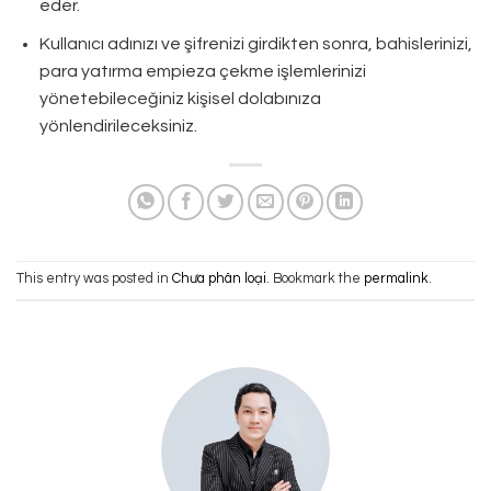
eder.
Kullanıcı adınızı ve şifrenizi girdikten sonra, bahislerinizi,
para yatırma empieza çekme işlemlerinizi
yönetebileceğiniz kişisel dolabınıza
yönlendirileceksiniz.
This entry was posted in
Chưa phân loại
. Bookmark the
permalink
.