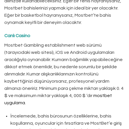
dilinizde kullanabileceksiniz. Eğer bir tenis hayranıysanız,
Mostbet bahislerinizi yapmak için ideal bir yer olacaktır.
Eğer bir basketbol hayranıysanız, Mostbet’te bahis
oynamak keyifli bir deneyim olacaktır.
Canlı Casino
Mostbet Gambling establishment web sürümü
(tarayıcıdaki web sitesi), iOS ve Android uygulamaları
aracılığıyla oynanabilir. Kumarın bağımlılık yapabileceğine
dikkat etmek önemlidir, bu nedenle sorumlu bir şekilde
alınmalıdır. Kumar alışkanlıklarınızın kontrolünü
kaybettiğinizi düşünüyorsanız, profesyonel yardım
almanızı öneririz. Minimum para çekme miktarı yaklaşık 0. 4
$ ve maksimum miktar yaklaşık 4, 000 $ ‘dır
mostbet
uygulama
.
İncelemede, bahis bürosunun özelliklerine, bahis
koşullarına, oyuncular için fırsatlara ve MostBet’e giriş