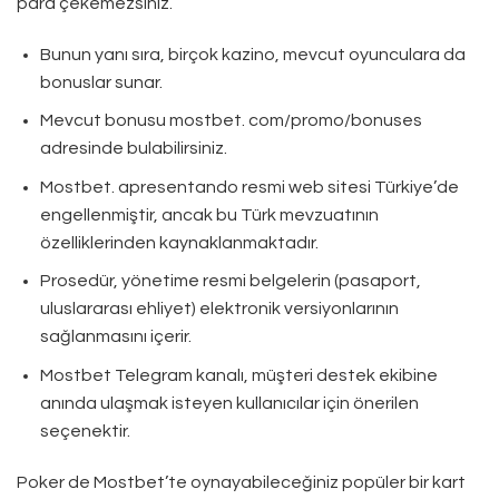
para çekemezsiniz.
Bunun yanı sıra, birçok kazino, mevcut oyunculara da
bonuslar sunar.
Mevcut bonusu mostbet. com/promo/bonuses
adresinde bulabilirsiniz.
Mostbet. apresentando resmi web sitesi Türkiye’de
engellenmiştir, ancak bu Türk mevzuatının
özelliklerinden kaynaklanmaktadır.
Prosedür, yönetime resmi belgelerin (pasaport,
uluslararası ehliyet) elektronik versiyonlarının
sağlanmasını içerir.
Mostbet Telegram kanalı, müşteri destek ekibine
anında ulaşmak isteyen kullanıcılar için önerilen
seçenektir.
Poker de Mostbet’te oynayabileceğiniz popüler bir kart