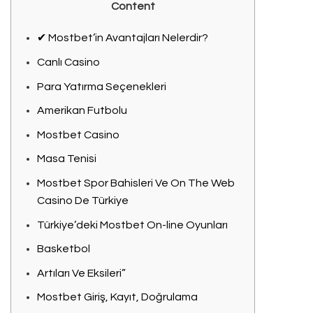
Content
✔ Mostbet’in Avantajları Nelerdir?
Canlı Casino
Para Yatırma Seçenekleri
Amerikan Futbolu
Mostbet Casino
Masa Tenisi
Mostbet Spor Bahisleri Ve On The Web
Casino De Türkiye
Türkiye’deki Mostbet On-line Oyunları
Basketbol
Artıları Ve Eksileri”
Mostbet Giriş, Kayıt, Doğrulama