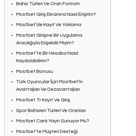
Bahis Türleri Ve Oran Formatı
Mostbet Giriş Ekranına Nasıl Erişirim?
Mostbet’de Kayıt Ve Yoklama
Mostbet Girişine Bir Uygulama
Aracılığıyla Erişebilir Miyim?
Mostbet’te Bir Hesaba Nasıl
Kaydolabilirim?
Mostbet Bonusu
Türk Oyuncular İçin Mostbet’in
Avantajları Ve Dezavantajları
Mostbet Tr Kayıt Ve Giriş
Spor Bahisleri Türleri Ve Oranları
Mostbet Canlı Yayın Sunuyor Mu?
Mostbet’te Müşteri Desteği