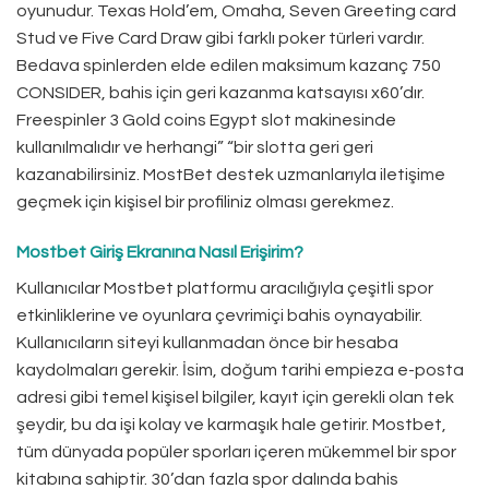
oyunudur. Texas Hold’em, Omaha, Seven Greeting card
Stud ve Five Card Draw gibi farklı poker türleri vardır.
Bedava spinlerden elde edilen maksimum kazanç 750
CONSIDER, bahis için geri kazanma katsayısı x60’dır.
Freespinler 3 Gold coins Egypt slot makinesinde
kullanılmalıdır ve herhangi” “bir slotta geri geri
kazanabilirsiniz. MostBet destek uzmanlarıyla iletişime
geçmek için kişisel bir profiliniz olması gerekmez.
Mostbet Giriş Ekranına Nasıl Erişirim?
Kullanıcılar Mostbet platformu aracılığıyla çeşitli spor
etkinliklerine ve oyunlara çevrimiçi bahis oynayabilir.
Kullanıcıların siteyi kullanmadan önce bir hesaba
kaydolmaları gerekir. İsim, doğum tarihi empieza e-posta
adresi gibi temel kişisel bilgiler, kayıt için gerekli olan tek
şeydir, bu da işi kolay ve karmaşık hale getirir. Mostbet,
tüm dünyada popüler sporları içeren mükemmel bir spor
kitabına sahiptir. 30’dan fazla spor dalında bahis