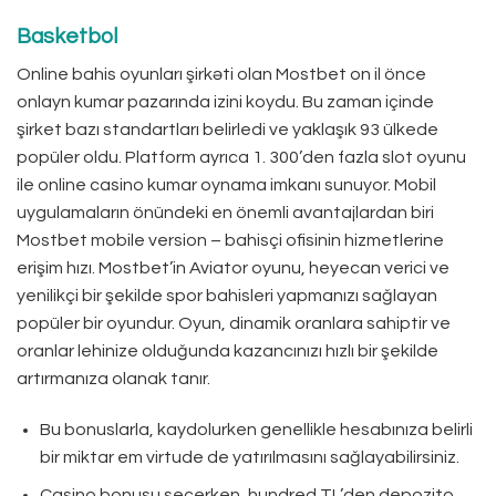
Basketbol
Online bahis oyunları şirkəti olan Mostbet on il önce
onlayn kumar pazarında izini koydu. Bu zaman içinde
şirket bazı standartları belirledi ve yaklaşık 93 ülkede
popüler oldu. Platform ayrıca 1. 300’den fazla slot oyunu
ile online casino kumar oynama imkanı sunuyor. Mobil
uygulamaların önündeki en önemli avantajlardan biri
Mostbet mobile version – bahisçi ofisinin hizmetlerine
erişim hızı. Mostbet’in Aviator oyunu, heyecan verici ve
yenilikçi bir şekilde spor bahisleri yapmanızı sağlayan
popüler bir oyundur. Oyun, dinamik oranlara sahiptir ve
oranlar lehinize olduğunda kazancınızı hızlı bir şekilde
artırmanıza olanak tanır.
Bu bonuslarla, kaydolurken genellikle hesabınıza belirli
bir miktar em virtude de yatırılmasını sağlayabilirsiniz.
Casino bonusu seçerken, hundred TL’den depozito