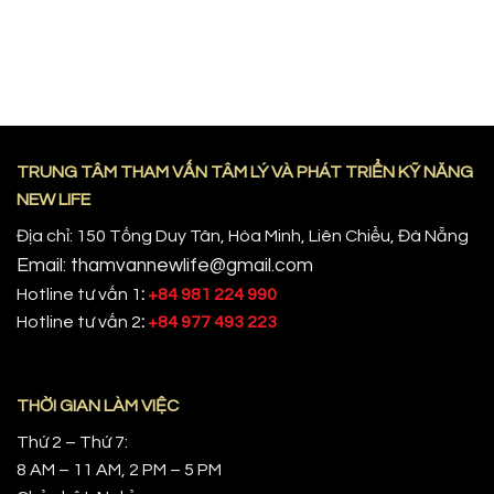
TRUNG TÂM THAM VẤN TÂM LÝ VÀ PHÁT TRIỂN KỸ NĂNG
NEW LIFE
Địa chỉ: 150 Tống Duy Tân, Hòa Minh, Liên Chiểu, Đà Nẵng
Email: thamvannewlife@gmail.com
Hotline tư vấn 1
:
+84 981 224 990
Hotline tư vấn 2
:
+84 977 493 223
THỜI GIAN LÀM VIỆC
Thứ 2 – Thứ 7:
8 AM – 11 AM, 2 PM – 5 PM