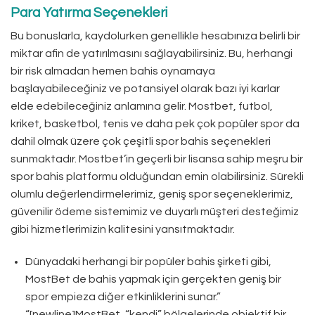
Para Yatırma Seçenekleri
Bu bonuslarla, kaydolurken genellikle hesabınıza belirli bir
miktar afin de yatırılmasını sağlayabilirsiniz. Bu, herhangi
bir risk almadan hemen bahis oynamaya
başlayabileceğiniz ve potansiyel olarak bazı iyi karlar
elde edebileceğiniz anlamına gelir. Mostbet, futbol,
kriket, basketbol, tenis ve daha pek çok popüler spor da
dahil olmak üzere çok çeşitli spor bahis seçenekleri
sunmaktadır. Mostbet’in geçerli bir lisansa sahip meşru bir
spor bahis platformu olduğundan emin olabilirsiniz. Sürekli
olumlu değerlendirmelerimiz, geniş spor seçeneklerimiz,
güvenilir ödeme sistemimiz ve duyarlı müşteri desteğimiz
gibi hizmetlerimizin kalitesini yansıtmaktadır.
Dünyadaki herhangi bir popüler bahis şirketi gibi,
MostBet de bahis yapmak için gerçekten geniş bir
spor empieza diğer etkinliklerini sunar.”
“[newline]MostBet, “kendi” bölgelerinde objektif bir