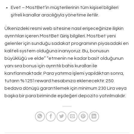
Evet – MostBet’in müşterilerinin tüm kişisel bilgileri
şifreli kanallar aracılığıyla yönetime iletilir.
Ülkenizdeki resmi web sitesine nasıl erişeceğinize ilişkin
ayrıntıları içeren MostBet Giriş bilgileri. Mostbet yeni
gelenler için sunduğu sadakat programının piyasadaki en
kaliteli system olduğuna inanıyoruz. Bu, bonusun
büyüklüğü ve elde” “etmenin ne kadar basit olduğunun
yanı sıra bonus için ayrıntılı bahis kuralları ile
kanıtlanmaktadır. Para yatırma işlemi yapıldıktan sonra,
tutarın %125’i reward hesabınıza eklenecektir. 250
bedava dönüşü garantilemek için minimum 230 Lira veya
başka bir para biriminde eşdeğeri depozito yatırılmalıdır.