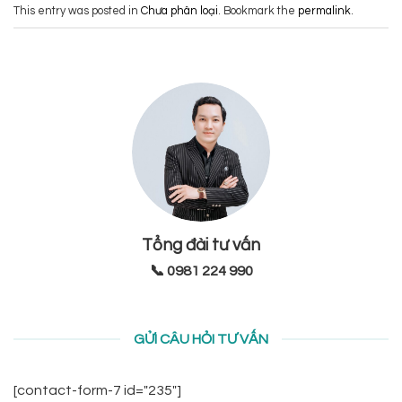
This entry was posted in
Chưa phân loại
. Bookmark the
permalink
.
Tổng đài tư vấn
📞 0981 224 990
GỬI CÂU HỎI TƯ VẤN
[contact-form-7 id="235"]