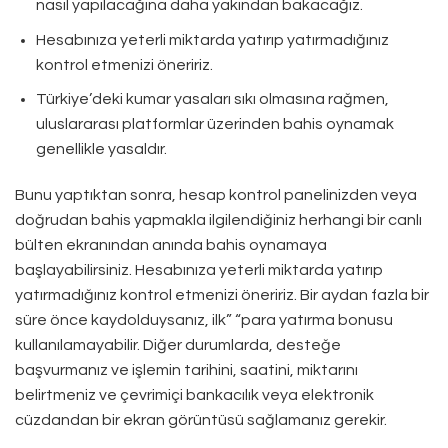
nasıl yapılacağına daha yakından bakacağız.
Hesabınıza yeterli miktarda yatırıp yatırmadığınız
kontrol etmenizi öneririz.
Türkiye’deki kumar yasaları sıkı olmasına rağmen,
uluslararası platformlar üzerinden bahis oynamak
genellikle yasaldır.
Bunu yaptıktan sonra, hesap kontrol panelinizden veya
doğrudan bahis yapmakla ilgilendiğiniz herhangi bir canlı
bülten ekranından anında bahis oynamaya
başlayabilirsiniz. Hesabınıza yeterli miktarda yatırıp
yatırmadığınız kontrol etmenizi öneririz. Bir aydan fazla bir
süre önce kaydolduysanız, ilk” “para yatırma bonusu
kullanılamayabilir. Diğer durumlarda, desteğe
başvurmanız ve işlemin tarihini, saatini, miktarını
belirtmeniz ve çevrimiçi bankacılık veya elektronik
cüzdandan bir ekran görüntüsü sağlamanız gerekir.