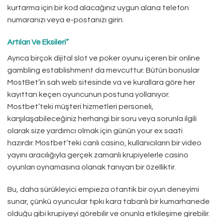
kurtarma için bir kod alacağınız uygun alana telefon
numaranızı veya e-postanızı girin.
Artıları Ve Eksileri”
Ayrıca birçok dijital slot ve poker oyunu içeren bir online
gambling establishment da mevcuttur. Bütün bonuslar
MostBet’in sah web sitesinde va ve kurallara göre her
kayıttan keçen oyuncunun postuna yollanıyor.
Mostbet’teki müşteri hizmetleri personeli,
karşılaşabileceğiniz herhangi bir soru veya sorunla ilgili
olarak size yardımcı olmak için günün your ex saati
hazırdır. Mostbet’teki canlı casino, kullanıcıların bir video
yayını aracılığıyla gerçek zamanlı krupiyelerle casino
oyunları oynamasına olanak tanıyan bir özelliktir.
Bu, daha sürükleyici empieza otantik bir oyun deneyimi
sunar, çünkü oyuncular tıpkı kara tabanlı bir kumarhanede
olduğu gibi krupiyeyi görebilir ve onunla etkileşime girebilir.