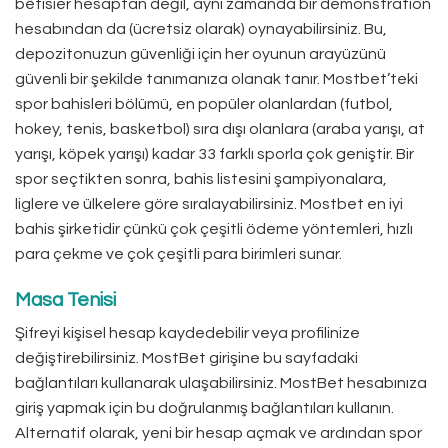
bêtisier hesaptan değil, aynı zamanda bir demonstration
hesabından da (ücretsiz olarak) oynayabilirsiniz. Bu,
depozitonuzun güvenliği için her oyunun arayüzünü
güvenli bir şekilde tanımanıza olanak tanır. Mostbet’teki
spor bahisleri bölümü, en popüler olanlardan (futbol,
hokey, tenis, basketbol) sıra dışı olanlara (araba yarışı, at
yarışı, köpek yarışı) kadar 33 farklı sporla çok geniştir. Bir
spor seçtikten sonra, bahis listesini şampiyonalara,
liglere ve ülkelere göre sıralayabilirsiniz. Mostbet en iyi
bahis şirketidir çünkü çok çeşitli ödeme yöntemleri, hızlı
para çekme ve çok çeşitli para birimleri sunar.
Masa Tenisi
Şifreyi kişisel hesap kaydedebilir veya profilinize
değiştirebilirsiniz. MostBet girişine bu sayfadaki
bağlantıları kullanarak ulaşabilirsiniz. MostBet hesabınıza
giriş yapmak için bu doğrulanmış bağlantıları kullanın.
Alternatif olarak, yeni bir hesap açmak ve ardından spor