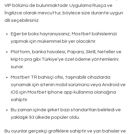
VIP bölümü de bulunmaktadır. Uygulama Rusça ve
İngilizce olarak mevcuttur, böylece size durante uygun
dili seçebilirsiniz.
Eğer bir boks hayranıysanız, Mostbet bahislerinizi
yapmak için mükemmel bir yer olacaktır.
Platform, banka havalesi, Papara, Skrill, Neteller ve
kripto pra gibi Türkiye’ye özel ödeme yöntemlerini
sunar.
Mostbet TR bahisçi ofisi, taşınabilir cihazlarda
oynamak için sitenin mobil sürümünü veya Android ve
iOS için Mostbet Iphone app kullanma olanağına
sahiptir.
Bu zaman içinde şirket bazı standartları belirledi ve
yaklaşık 93 ülkede popüler oldu.
Bu oyunlar gerçekçi grafiklere sahiptir ve yan bahisler ve