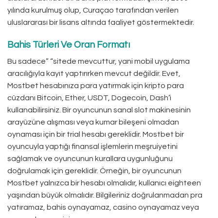
yılında kurulmuş olup, Curaçao tarafından verilen
uluslararası bir lisans altında faaliyet göstermektedir.
Bahis Türleri Ve Oran Formatı
Bu sadece” “sitede mevcuttur, yani mobil uygulama
aracılığıyla kayıt yaptırırken mevcut değildir. Evet,
Mostbet hesabınıza para yatırmak için kripto para
cüzdanı Bitcoin, Ether, USDT, Dogecoin, Dash’i
kullanabilirsiniz. Bir oyuncunun sanal slot makinesinin
arayüzüne alışması veya kumar bileşeni olmadan
oynaması için bir trial hesabı gereklidir. Mostbet bir
oyuncuyla yaptığı finansal işlemlerin meşruiyetini
sağlamak ve oyuncunun kurallara uygunluğunu
doğrulamak için gereklidir. Örneğin, bir oyuncunun
Mostbet yalnızca bir hesabı olmalıdır, kullanıcı eighteen
yaşından büyük olmalıdır. Bilgileriniz doğrulanmadan pra
yatıramaz, bahis oynayamaz, casino oynayamaz veya