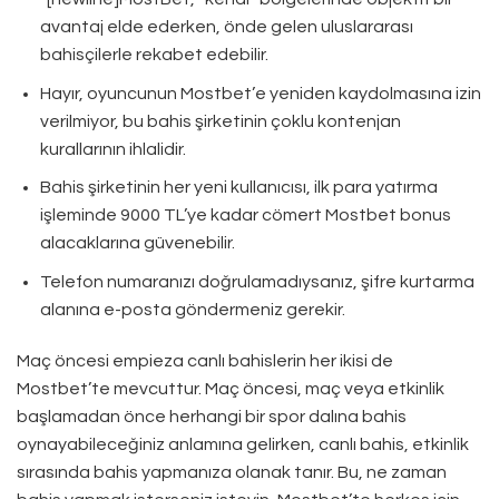
avantaj elde ederken, önde gelen uluslararası
bahisçilerle rekabet edebilir.
Hayır, oyuncunun Mostbet’e yeniden kaydolmasına izin
verilmiyor, bu bahis şirketinin çoklu kontenjan
kurallarının ihlalidir.
Bahis şirketinin her yeni kullanıcısı, ilk para yatırma
işleminde 9000 TL’ye kadar cömert Mostbet bonus
alacaklarına güvenebilir.
Telefon numaranızı doğrulamadıysanız, şifre kurtarma
alanına e-posta göndermeniz gerekir.
Maç öncesi empieza canlı bahislerin her ikisi de
Mostbet’te mevcuttur. Maç öncesi, maç veya etkinlik
başlamadan önce herhangi bir spor dalına bahis
oynayabileceğiniz anlamına gelirken, canlı bahis, etkinlik
sırasında bahis yapmanıza olanak tanır. Bu, ne zaman