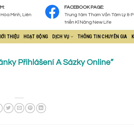
M:
FACEBOOK PAGE:
Hòa Minh, Liên
Trung tâm Tham Vấn Tâm Lý & 
triển Kĩ Năng New Life
IỚI THIỆU
HOẠT ĐỘNG
DỊCH VỤ
THÔNG TIN CHUYÊN GIA
K
ánky Přihlášení A Sázky Online”