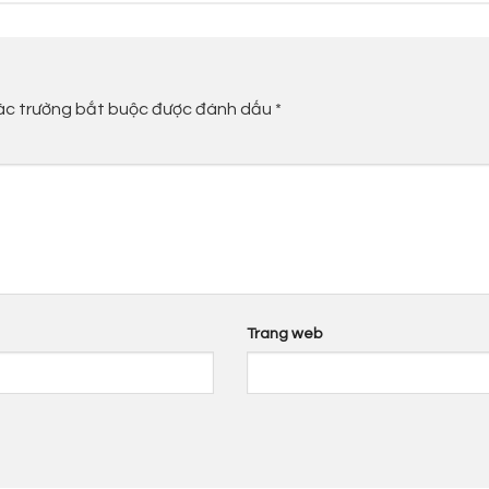
ác trường bắt buộc được đánh dấu
*
Trang web