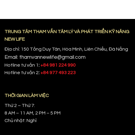
TRUNG TÂM THAM VẤN TÂM LÝ VÀ PHÁT TRIỂN KỸ NĂNG
NEW LIFE
Địa chỉ: 150 Tống Duy Tân, Hòa Minh, Liên Chiểu, Đà Nẵng
Email: thamvannewlife@gmail.com
Hotline tư vấn 1
:
+84 981 224 990
Hotline tư vấn 2
:
+84 977 493 223
THỜI GIAN LÀM VIỆC
Thứ 2 – Thứ 7:
8 AM – 11 AM, 2 PM – 5 PM
Chủ nhật: Nghỉ