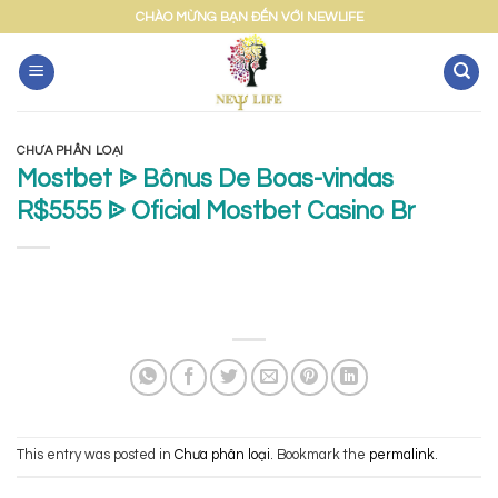
Skip
CHÀO MỪNG BẠN ĐẾN VỚI NEWLIFE
to
content
CHƯA PHÂN LOẠI
Mostbet ᐉ Bônus De Boas-vindas
R$5555 ᐉ Oficial Mostbet Casino Br
This entry was posted in
Chưa phân loại
. Bookmark the
permalink
.