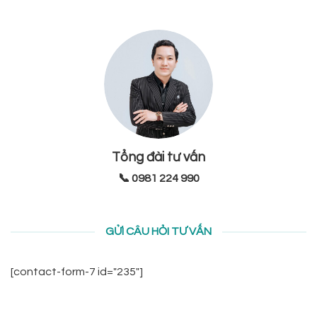
Tổng đài tư vấn
📞 0981 224 990
GỬI CÂU HỎI TƯ VẤN
[contact-form-7 id="235"]