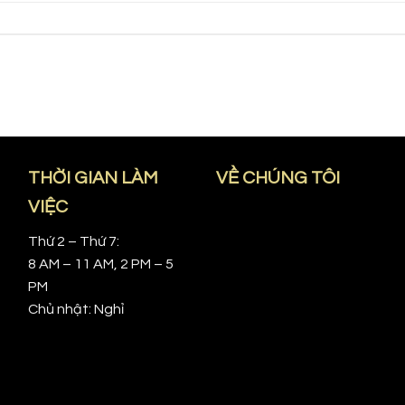
THỜI GIAN LÀM
VỀ CHÚNG TÔI
VIỆC
Thứ 2 – Thứ 7:
8 AM – 11 AM, 2 PM – 5
PM
Chủ nhật: Nghỉ