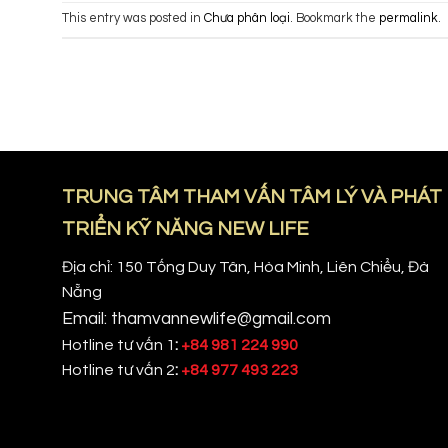
This entry was posted in
Chưa phân loại
. Bookmark the
permalink
.
TRUNG TÂM THAM VẤN TÂM LÝ VÀ PHÁT
TRIỂN KỸ NĂNG NEW LIFE
Địa chỉ: 150 Tống Duy Tân, Hòa Minh, Liên Chiểu, Đà
Nẵng
Email: thamvannewlife@gmail.com
Hotline tư vấn 1
:
+84 981 224 990
Hotline tư vấn 2
:
+84 977 493 223