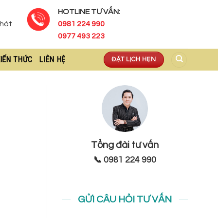
HOTLINE TƯ VẤN:
Phát
0981 224 990
0977 493 223
IẾN THỨC
LIÊN HỆ
ĐẶT LỊCH HẸN
Tổng đài tư vấn
📞 0981 224 990
GỬI CÂU HỎI TƯ VẤN