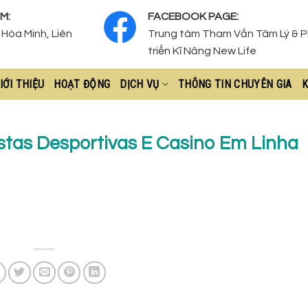
M:
FACEBOOK PAGE:
Hòa Minh, Liên
Trung tâm Tham Vấn Tâm Lý & 
triển Kĩ Năng New Life
IỚI THIỆU
HOẠT ĐỘNG
DỊCH VỤ
THÔNG TIN CHUYÊN GIA
K
stas Desportivas E Casino Em Linha