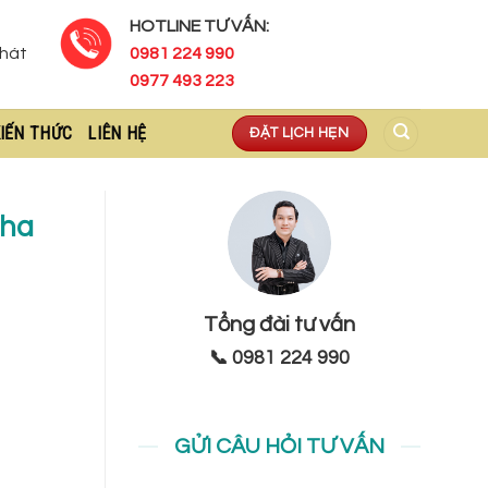
HOTLINE TƯ VẤN:
Phát
0981 224 990
0977 493 223
IẾN THỨC
LIÊN HỆ
ĐẶT LỊCH HẸN
nha
Tổng đài tư vấn
📞 0981 224 990
GỬI CÂU HỎI TƯ VẤN