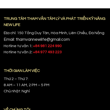
TRUNG TÂM THAM VẤN TÂM LÝ VÀ PHÁT TRIỂN KỸ NĂNG
NEW LIFE
Địa chỉ: 150 Tống Duy Tân, Hòa Minh, Liên Chiểu, Đà Nẵng
Email: thamvannewlife@gmail.com
Hotline tư vấn 1
:
+84 981 224 990
Hotline tư vấn 2
:
+84 977 493 223
THỜI GIAN LÀM VIỆC
Thứ 2 – Thứ 7:
8 AM – 11 AM, 2 PM – 5 PM
Chủ nhật: Nghỉ
VỀ CHÚNG TÔI