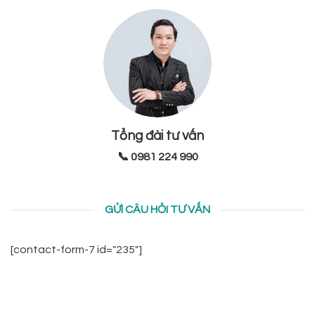
Tổng đài tư vấn
📞 0981 224 990
GỬI CÂU HỎI TƯ VẤN
[contact-form-7 id="235"]