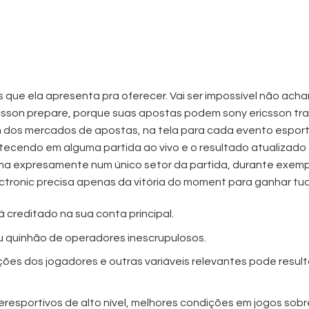
que ela apresenta pra oferecer. Vai ser impossível não acha
ericsson prepare, porque suas apostas podem sony ericsson tr
m dos mercados de apostas, na tela para cada evento esport
ntecendo em alguma partida ao vivo e o resultado atualizado
uma expresamente num único setor da partida, durante exemp
ectronic precisa apenas da vitória do moment para ganhar tu
 creditado na sua conta principal.
eu quinhão de operadores inescrupulosos.
ções dos jogadores e outras variáveis relevantes pode resul
resportivos de alto nível, melhores condições em jogos sobr