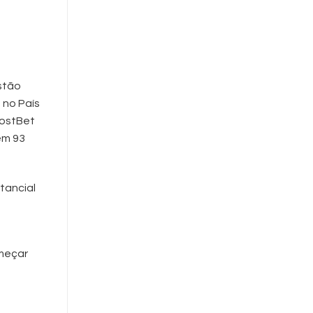
stão
 no País
MostBet
em 93
tancial
omeçar