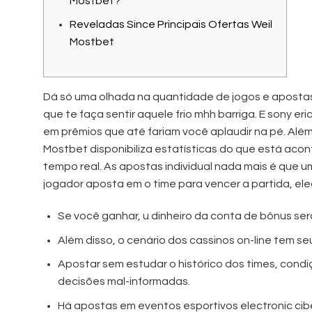
Mostbet?
Reveladas Since Principais Ofertas Weil
Mostbet
Dá só uma olhada na quantidade de jogos e apostas 
que te faça sentir aquele frio mhh barriga. E sony 
em prêmios que até fariam você aplaudir na pé. Alé
Mostbet disponibiliza estatísticas do que está aco
tempo real. As apostas individual nada mais é que 
jogador aposta em o time para vencer a partida, el
Se você ganhar, u dinheiro da conta de bônus será
Além disso, o cenário dos cassinos on-line tem s
Apostar sem estudar o histórico dos times, condi
decisões mal-informadas.
Há apostas em eventos esportivos electronic cibe