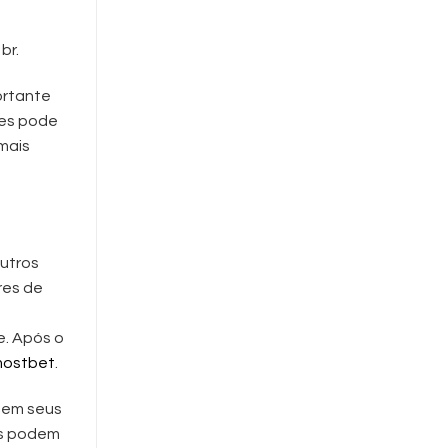
br.
ortante
pes pode
 mais
outros
res de
e. Após o
ostbet
.
tem seus
os podem