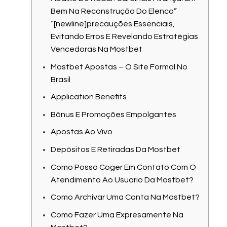
Bem Na Reconstrução Do Elenco”
“[newline]precauções Essenciais,
Evitando Erros E Revelando Estratégias
Vencedoras Na Mostbet
Mostbet Apostas – O Site Formal No
Brasil
Application Benefits
Bônus E Promoções Empolgantes
Apostas Ao Vivo
Depósitos E Retiradas Da Mostbet
Como Posso Coger Em Contato Com O
Atendimento Ao Usuario Da Mostbet?
Como Archivar Uma Conta Na Mostbet?
Como Fazer Uma Expresamente Na