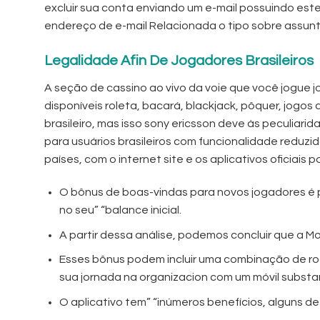
excluir sua conta enviando um e-mail possuindo este
endereço de e-mail Relacionada o tipo sobre assunto 
Legalidade Afin De Jogadores Brasileiros
A seção de cassino ao vivo da voie que você jogue j
disponíveis roleta, bacará, blackjack, pôquer, jogos
brasileiro, mas isso sony ericsson deve às peculiari
para usuários brasileiros com funcionalidade reduzi
países, com o internet site e os aplicativos oficiais 
O bônus de boas-vindas para novos jogadores é 
no seu” “balance inicial.
A partir dessa análise, podemos concluir que a 
Esses bônus podem incluir uma combinação de rod
sua jornada na organizacion com um móvil substan
O aplicativo tem” “inúmeros benefícios, alguns de