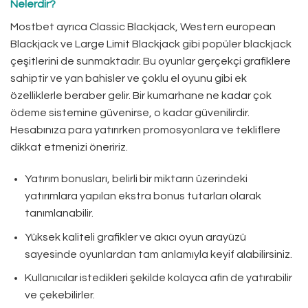
Nelerdir?
Mostbet ayrıca Classic Blackjack, Western european
Blackjack ve Large Limit Blackjack gibi popüler blackjack
çeşitlerini de sunmaktadır. Bu oyunlar gerçekçi grafiklere
sahiptir ve yan bahisler ve çoklu el oyunu gibi ek
özelliklerle beraber gelir. Bir kumarhane ne kadar çok
ödeme sistemine güvenirse, o kadar güvenilirdir.
Hesabınıza para yatırırken promosyonlara ve tekliflere
dikkat etmenizi öneririz.
Yatırım bonusları, belirli bir miktarın üzerindeki
yatırımlara yapılan ekstra bonus tutarları olarak
tanımlanabilir.
Yüksek kaliteli grafikler ve akıcı oyun arayüzü
sayesinde oyunlardan tam anlamıyla keyif alabilirsiniz.
Kullanıcılar istedikleri şekilde kolayca afin de yatırabilir
ve çekebilirler.