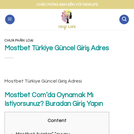
Skip
CHÀO MỪNG BẠN ĐẾN VỚI NEWLIFE
to
content
CHƯA PHÂN LOẠI
Mostbet Türkiye Güncel Giriş Adres
Mostbet Türkiye Güncel Giriş Adresi
Mostbet Com’da Oynamak Mı
Istiyorsunuz? Buradan Giriş Yapın
Content