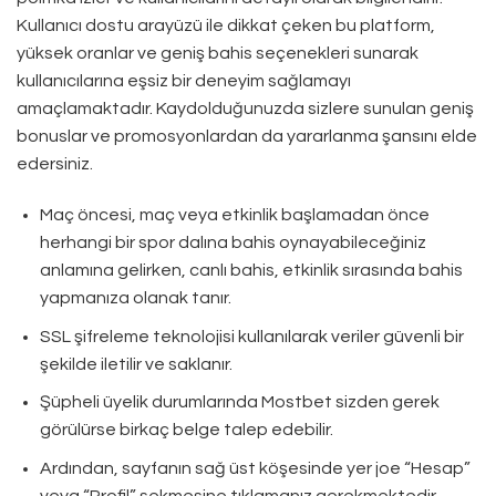
Kullanıcı dostu arayüzü ile dikkat çeken bu platform,
yüksek oranlar ve geniş bahis seçenekleri sunarak
kullanıcılarına eşsiz bir deneyim sağlamayı
amaçlamaktadır. Kaydolduğunuzda sizlere sunulan geniş
bonuslar ve promosyonlardan da yararlanma şansını elde
edersiniz.
Maç öncesi, maç veya etkinlik başlamadan önce
herhangi bir spor dalına bahis oynayabileceğiniz
anlamına gelirken, canlı bahis, etkinlik sırasında bahis
yapmanıza olanak tanır.
SSL şifreleme teknolojisi kullanılarak veriler güvenli bir
şekilde iletilir ve saklanır.
Şüpheli üyelik durumlarında Mostbet sizden gerek
görülürse birkaç belge talep edebilir.
Ardından, sayfanın sağ üst köşesinde yer joe “Hesap”
veya “Profil” sekmesine tıklamanız gerekmektedir.