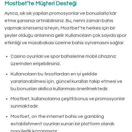
Mostbet’te Müşteri Desteği
Ayrıca, sık sık yapılan promosyonlar ve bonuslarla kâr
etme şansınızı artırabilirsiniz. Bu, nenni zaman bahis
yapmak isterseniz isteyin, Mostbet’te herkes için bir
şeyler olduğu anlamına gelir. Kullanıcıların çok sayıda spor
etkinliği ve müsabakası üzerine bahis oynamasını sağlar.
Casino oyunları ve spor bahislerine mobil cihazınız
üzerinden erişebilirsiniz.
Kullanıcıların bu fırsatlardan en iyi şekilde
yararlanabilmesi için, güncel kuralları takip etmesi ve
bu bonusları akıllıca kullanması önerilmektedir.
Mostbet, kullanıcılarına çeşitli bonus ve promosyonlar
sunmaktadır.
Mostbet, on the internet bahis ve gambling
establishment oyunları sunan bir platform olarak
popülerlik kazanmıştır.