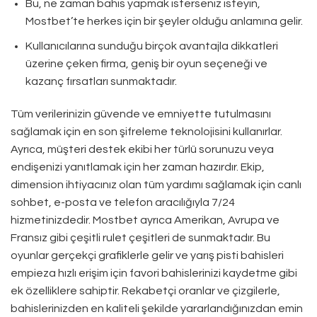
Bu, ne zaman bahis yapmak isterseniz isteyin,
Mostbet’te herkes için bir şeyler olduğu anlamına gelir.
Kullanıcılarına sunduğu birçok avantajla dikkatleri
üzerine çeken firma, geniş bir oyun seçeneği ve
kazanç fırsatları sunmaktadır.
Tüm verilerinizin güvende ve emniyette tutulmasını
sağlamak için en son şifreleme teknolojisini kullanırlar.
Ayrıca, müşteri destek ekibi her türlü sorunuzu veya
endişenizi yanıtlamak için her zaman hazırdır. Ekip,
dimension ihtiyacınız olan tüm yardımı sağlamak için canlı
sohbet, e-posta ve telefon aracılığıyla 7/24
hizmetinizdedir. Mostbet ayrıca Amerikan, Avrupa ve
Fransız gibi çeşitli rulet çeşitleri de sunmaktadır. Bu
oyunlar gerçekçi grafiklerle gelir ve yarış pisti bahisleri
empieza hızlı erişim için favori bahislerinizi kaydetme gibi
ek özelliklere sahiptir. Rekabetçi oranlar ve çizgilerle,
bahislerinizden en kaliteli şekilde yararlandığınızdan emin