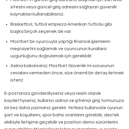
sitesini veya güncel giriş adresini sağlayan güvenilir
kaynakları kullanabilirsiniz.
Basketbol, ​​futbol empieza Amerikan futbolu gibi
başka birçok seçenek de var.
Mostbet bir oyuncuyla yaptığı finansal işlemlerin
meşruiyetini sağlamak ve oyuncunun kurallara
uygunluğunu doğrulamak için gereklidir.
Aslına bakarsanız; Mostbet Güvenilir mi sorusunun
cevabını vermeden önce, size önemli bir detay iletmek
isteriz.
E-postanıza gönderdiyseniz veya resim olarak
kaydettiyseniz, kullanıcı adınızı ve şifrenizi giriş formunuza
bir kez daha yazmanız gerekir. Yetkisiz kullanıcılar oyunun
şart ve koşullarını, spor bahis oranlarını görebilir, destek
ekibiyle iletişime geçebilir ve position demo sürümlerini