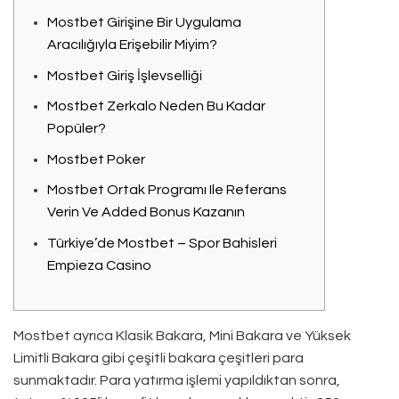
Mostbet Girişine Bir Uygulama
Aracılığıyla Erişebilir Miyim?
Mostbet Giriş İşlevselliği
Mostbet Zerkalo Neden Bu Kadar
Popüler?
Mostbet Poker
Mostbet Ortak Programı Ile Referans
Verin Ve Added Bonus Kazanın
Türkiye’de Mostbet – Spor Bahisleri
Empieza Casino
Mostbet ayrıca Klasik Bakara, Mini Bakara ve Yüksek
Limitli Bakara gibi çeşitli bakara çeşitleri para
sunmaktadır. Para yatırma işlemi yapıldıktan sonra,