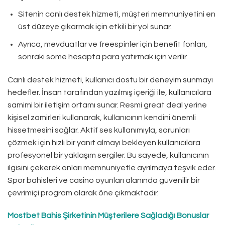
Sitenin canlı destek hizmeti, müşteri memnuniyetini en
üst düzeye çıkarmak için etkili bir yol sunar.
Ayrıca, mevduatlar ve freespinler için benefit fonları,
sonraki some hesapta para yatırmak için verilir.
Canlı destek hizmeti, kullanıcı dostu bir deneyim sunmayı
hedefler. İnsan tarafından yazılmış içeriği ile, kullanıcılara
samimi bir iletişim ortamı sunar. Resmi great deal yerine
kişisel zamirleri kullanarak, kullanıcının kendini önemli
hissetmesini sağlar. Aktif ses kullanımıyla, sorunları
çözmek için hızlı bir yanıt almayı bekleyen kullanıcılara
profesyonel bir yaklaşım sergiler. Bu sayede, kullanıcının
ilgisini çekerek onları memnuniyetle ayrılmaya teşvik eder.
Spor bahisleri ve casino oyunları alanında güvenilir bir
çevrimiçi program olarak öne çıkmaktadır.
Mostbet Bahis Şirketinin Müşterilere Sağladığı Bonuslar