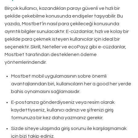
Birçok kullanıcı, kazandıkları parayı güvenli ve hızlı bir
şekilde çekebilme konusunda endişeler taşıyabilir. Bu
yazıda, Mostbet’in nasıl para çekileceği konusunda
ayrıntılı bilgiler sunulacaktır. E-cüzdanlar, hızlı ve kolay bir
şekilde para çekmek isteyen kullanıcılar için ideal bir
seçenektir. Skrill, Neteller ve ecoPayz gibi e-cüzdanlar,
Mostbet tarafından desteklenen ödeme
yöntemlerindendir.
Mostbet mobil uygulamasının sobre önemli
avantajlarından biri, kullanıcıların her a good her yerde
bahis oynamasını sağlamasıdır.
E-postanıza gönderdiyseniz veya resim olarak
kaydettiyseniz, kullanıcı adınızı ve şifrenizi giriş
formunuza bir kez daha yazmanız gerekir.
Sizde siteye ulaşımda giriş sorunu ile karşılaşmamak
için bizi takip ediniz.