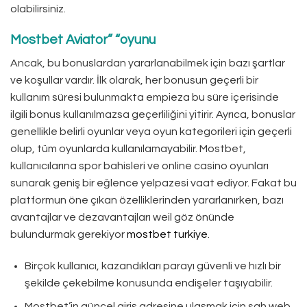
olabilirsiniz.
Mostbet Aviator” “oyunu
Ancak, bu bonuslardan yararlanabilmek için bazı şartlar
ve koşullar vardır. İlk olarak, her bonusun geçerli bir
kullanım süresi bulunmakta empieza bu süre içerisinde
ilgili bonus kullanılmazsa geçerliliğini yitirir. Ayrıca, bonuslar
genellikle belirli oyunlar veya oyun kategorileri için geçerli
olup, tüm oyunlarda kullanılamayabilir. Mostbet,
kullanıcılarına spor bahisleri ve online casino oyunları
sunarak geniş bir eğlence yelpazesi vaat ediyor. Fakat bu
platformun öne çıkan özelliklerinden yararlanırken, bazı
avantajlar ve dezavantajları weil göz önünde
bulundurmak gerekiyor
mostbet turkiye
.
Birçok kullanıcı, kazandıkları parayı güvenli ve hızlı bir
şekilde çekebilme konusunda endişeler taşıyabilir.
Mostbet’in güncel giriş adresine ulaşmak için sah web