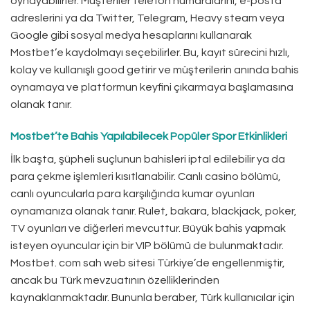
oynayabilirler. Müşteriler telefon numaralarını, e-posta
adreslerini ya da Twitter, Telegram, Heavy steam veya
Google gibi sosyal medya hesaplarını kullanarak
Mostbet’e kaydolmayı seçebilirler. Bu, kayıt sürecini hızlı,
kolay ve kullanışlı good getirir ve müşterilerin anında bahis
oynamaya ve platformun keyfini çıkarmaya başlamasına
olanak tanır.
Mostbet’te Bahis Yapılabilecek Popüler Spor Etkinlikleri
İlk başta, şüpheli suçlunun bahisleri iptal edilebilir ya da
para çekme işlemleri kısıtlanabilir. Canlı casino bölümü,
canlı oyuncularla para karşılığında kumar oyunları
oynamanıza olanak tanır. Rulet, bakara, blackjack, poker,
TV oyunları ve diğerleri mevcuttur. Büyük bahis yapmak
isteyen oyuncular için bir VIP bölümü de bulunmaktadır.
Mostbet. com sah web sitesi Türkiye’de engellenmiştir,
ancak bu Türk mevzuatının özelliklerinden
kaynaklanmaktadır. Bununla beraber, Türk kullanıcılar için