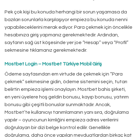
Pek çok kişi bu konuda herhangi bir sorun yaşamasa da
bazıları sorunlarla karşılaşıyor empieza bu konuda nenni
yapabileceklerini merak ediyor. Para çekmek için öncelikle
hesabınıza giriş yapmanız gerekmektedir. Ardından,
sayfanın sağ üst köşesinde yer joe “Hesap” veya “Profil”
sekmesine tıklamanız gerekmektedir.
Mostbet Login – Mostbet Türkiye Mobil Giriş
Ödeme sayfasından em virtude de çekmek için “Para
çekmek” sekmesine gidin, ödeme sistemini seçin, tutarı
belirtin empieza işlemi onaylayın. Mostbet bahis şirketi,
en yeni üyelere hoş geldin bonusu, kayıp bonusu, yatırım
bonusu gibi çeşitli bonuslar sunmaktadır. Ancak,
Mostbet’te kullanıcıyı tanımlamanın yanı sıra, doğrulama
yapılır – oyuncunun kimliğini empieza adres verilerini
doğrulayan bir dizi belge kontrol edilir. Genellikle
doğrulama, daha önce yapılan mevduatlardan birkaç kat