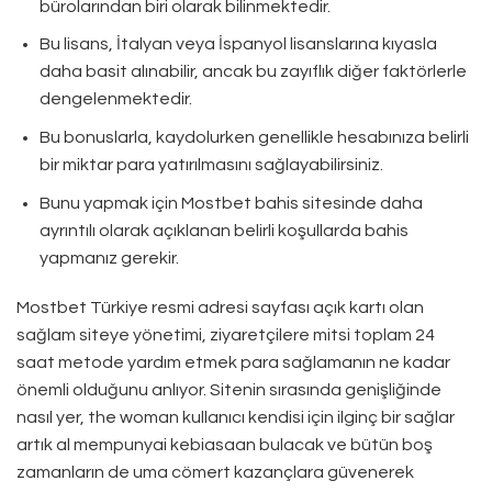
bürolarından biri olarak bilinmektedir.
Bu lisans, İtalyan veya İspanyol lisanslarına kıyasla
daha basit alınabilir, ancak bu zayıflık diğer faktörlerle
dengelenmektedir.
Bu bonuslarla, kaydolurken genellikle hesabınıza belirli
bir miktar para yatırılmasını sağlayabilirsiniz.
Bunu yapmak için Mostbet bahis sitesinde daha
ayrıntılı olarak açıklanan belirli koşullarda bahis
yapmanız gerekir.
Mostbet Türkiye resmi adresi sayfası açık kartı olan
sağlam siteye yönetimi, ziyaretçilere mitsi toplam 24
saat metode yardım etmek para sağlamanın ne kadar
önemli olduğunu anlıyor. Sitenin sırasında genişliğinde
nasıl yer, the woman kullanıcı kendisi için ilginç bir sağlar
artık al mempunyai kebiasaan bulacak ve bütün boş
zamanların de uma cömert kazançlara güvenerek