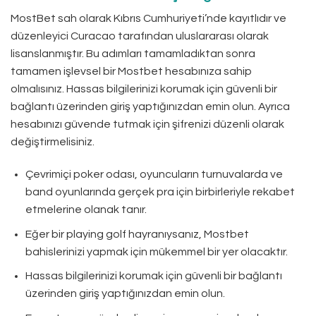
MostBet sah olarak Kıbrıs Cumhuriyeti’nde kayıtlıdır ve
düzenleyici Curacao tarafından uluslararası olarak
lisanslanmıştır. Bu adımları tamamladıktan sonra
tamamen işlevsel bir Mostbet hesabınıza sahip
olmalısınız. Hassas bilgilerinizi korumak için güvenli bir
bağlantı üzerinden giriş yaptığınızdan emin olun. Ayrıca
hesabınızı güvende tutmak için şifrenizi düzenli olarak
değiştirmelisiniz.
Çevrimiçi poker odası, oyuncuların turnuvalarda ve
band oyunlarında gerçek pra için birbirleriyle rekabet
etmelerine olanak tanır.
Eğer bir playing golf hayranıysanız, Mostbet
bahislerinizi yapmak için mükemmel bir yer olacaktır.
Hassas bilgilerinizi korumak için güvenli bir bağlantı
üzerinden giriş yaptığınızdan emin olun.