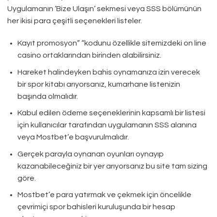
Uygulamanın ‘Bize Ulaşın’ sekmesi veya SSS bölümünün
her ikisi para çeşitli seçenekleri listeler.
Kayıt promosyon” “kodunu özellikle sitemizdeki on line
casino ortaklarından birinden alabilirsiniz.
Hareket halindeyken bahis oynamanıza izin verecek
bir spor kitabı arıyorsanız, kumarhane listenizin
başında olmalıdır.
Kabul edilen ödeme seçeneklerinin kapsamlı bir listesi
için kullanıcılar tarafından uygulamanın SSS alanına
veya Mostbet’e başvurulmalıdır.
Gerçek parayla oynanan oyunları oynayıp
kazanabileceğiniz bir yer arıyorsanız bu site tam sizing
göre.
Mostbet’e para yatırmak ve çekmek için öncelikle
çevrimiçi spor bahisleri kuruluşunda bir hesap