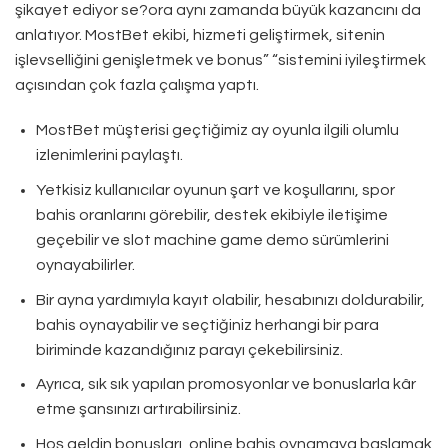
şikayet ediyor se?ora aynı zamanda büyük kazancını da
anlatıyor. MostBet ekibi, hizmeti geliştirmek, sitenin
işlevselliğini genişletmek ve bonus” “sistemini iyileştirmek
açısından çok fazla çalışma yaptı.
MostBet müşterisi geçtiğimiz ay oyunla ilgili olumlu
izlenimlerini paylaştı.
Yetkisiz kullanıcılar oyunun şart ve koşullarını, spor
bahis oranlarını görebilir, destek ekibiyle iletişime
geçebilir ve slot machine game demo sürümlerini
oynayabilirler.
Bir ayna yardımıyla kayıt olabilir, hesabınızı doldurabilir,
bahis oynayabilir ve seçtiğiniz herhangi bir para
biriminde kazandığınız parayı çekebilirsiniz.
Ayrıca, sık sık yapılan promosyonlar ve bonuslarla kâr
etme şansınızı artırabilirsiniz.
Hoş geldin bonusları, online bahis oynamaya başlamak