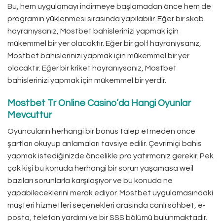
Bu, hem uygulamayı indirmeye başlamadan önce hem de
programın yüklenmesi sırasında yapılabilir. Eğer bir skab
hayranıysanız, Mostbet bahislerinizi yapmak için
mükemmel bir yer olacaktır. Eğer bir golf hayranıysanız,
Mostbet bahislerinizi yapmak için mükemmel bir yer
olacaktır. Eğer bir kriket hayranıysanız, Mostbet
bahislerinizi yapmak için mükemmel bir yerdir.
Mostbet Tr Online Casino’da Hangi Oyunlar
Mevcuttur
Oyuncuların herhangi bir bonus talep etmeden önce
şartları okuyup anlamaları tavsiye edilir. Çevrimiçi bahis
yapmak istediğinizde öncelikle pra yatırmanız gerekir. Pek
çok kişi bu konuda herhangi bir sorun yaşamasa weil
bazıları sorunlarla karşılaşıyor ve bu konuda ne
yapabileceklerini merak ediyor. Mostbet uygulamasındaki
müşteri hizmetleri seçenekleri arasında canlı sohbet, e-
posta, telefon yardımı ve bir SSS bölümü bulunmaktadır.