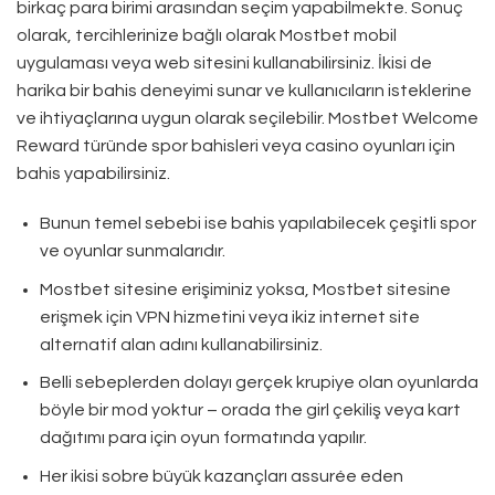
birkaç para birimi arasından seçim yapabilmekte. Sonuç
olarak, tercihlerinize bağlı olarak Mostbet mobil
uygulaması veya web sitesini kullanabilirsiniz. İkisi de
harika bir bahis deneyimi sunar ve kullanıcıların isteklerine
ve ihtiyaçlarına uygun olarak seçilebilir. Mostbet Welcome
Reward türünde spor bahisleri veya casino oyunları için
bahis yapabilirsiniz.
Bunun temel sebebi ise bahis yapılabilecek çeşitli spor
ve oyunlar sunmalarıdır.
Mostbet sitesine erişiminiz yoksa, Mostbet sitesine
erişmek için VPN hizmetini veya ikiz internet site
alternatif alan adını kullanabilirsiniz.
Belli sebeplerden dolayı gerçek krupiye olan oyunlarda
böyle bir mod yoktur – orada the girl çekiliş veya kart
dağıtımı para için oyun formatında yapılır.
Her ikisi sobre büyük kazançları assurée eden