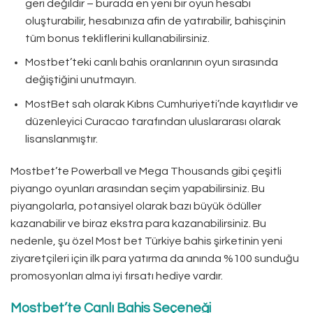
geri değildir – burada en yeni bir oyun hesabı
oluşturabilir, hesabınıza afin de yatırabilir, bahisçinin
tüm bonus tekliflerini kullanabilirsiniz.
Mostbet’teki canlı bahis oranlarının oyun sırasında
değiştiğini unutmayın.
MostBet sah olarak Kıbrıs Cumhuriyeti’nde kayıtlıdır ve
düzenleyici Curacao tarafından uluslararası olarak
lisanslanmıştır.
Mostbet’te Powerball ve Mega Thousands gibi çeşitli
piyango oyunları arasından seçim yapabilirsiniz. Bu
piyangolarla, potansiyel olarak bazı büyük ödüller
kazanabilir ve biraz ekstra para kazanabilirsiniz. Bu
nedenle, şu özel Most bet Türkiye bahis şirketinin yeni
ziyaretçileri için ilk para yatırma da anında %100 sunduğu
promosyonları alma iyi fırsatı hediye vardır.
Mostbet’te Canlı Bahis Seçeneği