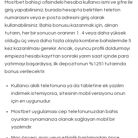
Mostbet bahisçi ofisindeki hesaba kullanıcı ismi ve şifre ile
giriş yapabilirsiniz; burada hesapta belirtilen telefon
numarasını veya e-posta adresini giriş olarak
kullanabilirsiniz. Bahis bonusu kazanmak için, alınan
tutarın, her bir sonucun oranının 1 . 4 veya daha yüksek
olduğu üç veya daha fazla olayla kombine bahislerinde 5
kez kazanılması gerekir. Ancak, oyuncu profili doldurmayı
empieza hesabı kayıttan sonraki yarım saat içinde para
yatırmayı başardıysa, ilk depozitonun %125’i tutarında
bonus verilecektir.
Kullanıcı akıllı telefonuna ya da tabletine ek yazılım
indirmek istemiyorsa, sitesinin mobil versiyonu onun
için en uygunudur.
Mostbet uygulaması cep telefonunuzdan bahis
oyunları oynamanıza olanak sağlayan mobil bir
yazılımdır.
Maç öncesi, maç veya etkinlik başlamadan önce