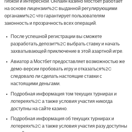
гибкой и интересной. Онлайн казино Мостбет работает
на основе лицензии%2C выданной регулирующими
органами%2C что гарантирует пользователям
законность и прозрачность всех операций.
После успешной регистрации вы сможете
разработать депозит%2C выбрать ставку и начать
захватывающей приключение в этой азартной игре.
Авиатор а Мостбет предоставляет возможностью же
демо-версии пробовать игру и отказаться%2C
следовало ли сделать настоящие ставки с
настоящими деньгами.
Подробная информация том текущих турнирах и
лотереях%2C а также условия участия никогда
доступны на сайте казино.
Подробная информация об текущих турнирах и
лотереях%2C а также условия участия разу доступны