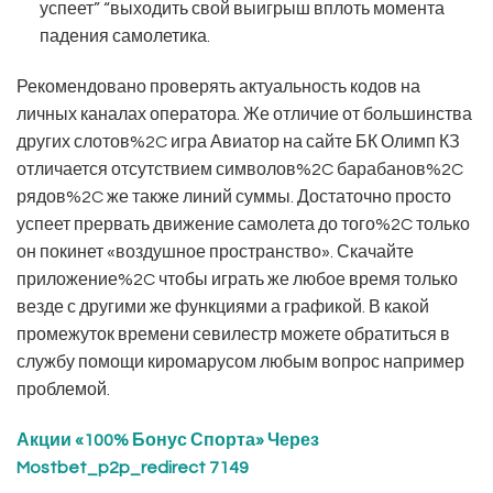
успеет” “выходить свой выигрыш вплоть момента
падения самолетика.
Рекомендовано проверять актуальность кодов на
личных каналах оператора. Же отличие от большинства
других слотов%2C игра Авиатор на сайте БК Олимп КЗ
отличается отсутствием символов%2C барабанов%2C
рядов%2C же также линий суммы. Достаточно просто
успеет прервать движение самолета до того%2C только
он покинет «воздушное пространство». Скачайте
приложение%2C чтобы играть же любое время только
везде с другими же функциями а графикой. В какой
промежуток времени севилестр можете обратиться в
службу помощи киромарусом любым вопрос например
проблемой.
Акции «100% Бонус Спорта» Через
Mostbet_p2p_redirect 7149