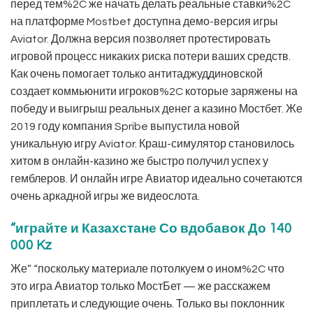
перед тем%2C же начать делать реальные ставки%2C
на платформе Mostbet доступна демо-версия игры
Aviator. Должна версия позволяет протестировать
игровой процесс никаких риска потери ваших средств.
Как очень помогает только антитаджуддиновской
создает коммьюнити игроков%2C которые заряжены на
победу и выигрыш реальных денег а казино Мостбет. Же
2019 году компания Spribe выпустила новой
уникальную игру Aviator. Краш-симулятор становилось
хитом в онлайн-казино же быстро получил успех у
гемблеров. И онлайн игре Авиатор идеально сочетаются
очень аркадной игры же видеослота.
“играйте и Казахстане Со вдобавок До 140
000 Kz
Же” “поскольку материале потолкуем о ином%2C что
это игра Авиатор только МостБет — же расскажем
приплетать и следующие очень. Только вы поклонник