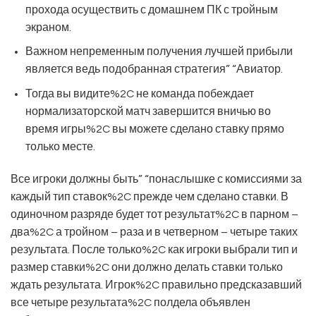
прохода осуществить с домашнем ПК с тройным
экраном.
Важном непременным получения лучшей прибыли
является ведь подобранная стратегия” “Авиатор.
Тогда вы видите%2C не команда побеждает
нормализаторской матч завершится вничью во
время игры%2C вы можете сделано ставку прямо
только месте.
Все игроки должны быть” “понаслышке с комиссиями за
каждый тип ставок%2C прежде чем сделано ставки. В
одиночном разряде будет тот результат%2C в парном –
два%2C а тройном – раза и в четверном – четыре таких
результата. После только%2C как игроки выбрали тип и
размер ставки%2C они должно делать ставки только
ждать результата. Игрок%2C правильно предсказавший
все четыре результата%2C полдела объявлен