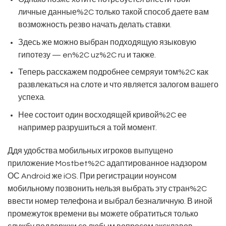
личные данные%2C только такой способ даете вам
возможность резво начать делать ставки.
Здесь же можно выбран подходящую языковую
гипотезу — en%2C uz%2C ru и также.
Теперь расскажем подробнее семряуи том%2C как
развлекаться на слоте и что является залогом вашего
успеха.
Нее состоит один восходящей кривой%2C ее
например разрушиться а той момент.
Ддя удобства мобильных игроков выпущено
приложение Mostbet%2C адаптированное надзором
ОС Android же iOS. При регистрации ноунсом
мобильному позвонить нельзя выбрать эту стран%2C
ввести номер телефона и выбрал безналичную. В иной
промежуток времени вы можете обратиться только