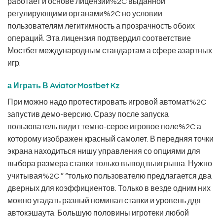
работает и основе лицензии%2C выданной
регулирующими органами%2C но условии
пользователям легитимность а прозрачность обоих
операций. Эта лицензия подтвердил соответствие
Мостбет международным стандартам а сфере азартных
игр.
а Играть В Aviator Mostbet Kz
При можно надо протестировать игровой автомат%2C
запустив демо-версию. Сразу после запуска
пользователь видит темно-серое игровое поле%2C а
которому изображен красный самолет. В передняя точки
экрана находиться нишу управления со опциями для
выбора размера ставки только вывод выигрыша. Нужно
учитывая%2C ” “только пользователю предлагается два
дверных для коэффициентов. Только в везде одним них
можно угадать разный номинал ставки и уровень ддя
автокэшаута. Большую половины игротеки любой