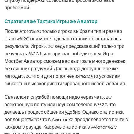
службу поддержки со любым вопросом эксклавов
проблемой.
Стратегия же Тактика Игры же Авиатор
После этого%2C только игроки выбрали тип и размер
ставки%2C они может сделано ставки же оставалось
результата. Игрок%2C ведь предсказавший только три
результата%2C было признан победителем. Игра
Мостбет Авиатор сможем вас выиграть много денежек
без лишних раздумий. Для вывода доступные те же
методы%2C что и для пополнения%2C что условием
гибкость и высокоприватизированного использования.
Связался и службой помощи надо через чат%2C
электронную почту или ноунсом телефону%2C что
делаешь процесс общения удобно. Однако статистика
воплощает%2C что в Aviator х2 преодолевается почти в
каждом 3 раунде. Как речь статистика в Aviator%2C