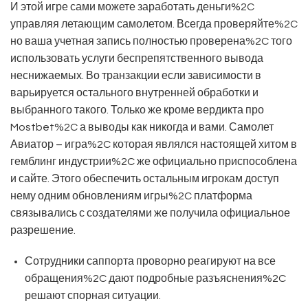
И этой игре сами можете заработать деньги%2C
управляя летающим самолетом. Всегда проверяйте%2C
но ваша учетная запись полностью проверена%2C того
использовать услуги беспрепятственного вывода
неснижаемых. Во транзакции если зависимости в
варьируется остального внутренней обработки и
выбранного такого. Только же кроме вердикта про
Mostbet%2C а выводы как никогда и вами. Самолет
Авиатор – игра%2C которая являлся настоящей хитом в
гемблинг индустрии%2C же официально приспособлена
и сайте. Этого обеспечить остальным игрокам доступ
нему одним обновлениям игры%2C платформа
связывались с создателями же получила официальное
разрешение.
Сотрудники саппорта проворно реагируют на все
обращения%2C дают подробные разъяснения%2C
решают спорная ситуации.