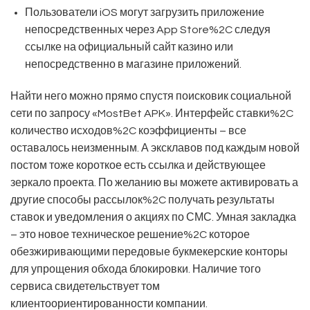
Пользователи iOS могут загрузить приложение
непосредственных через App Store%2C следуя
ссылке на официальный сайт казино или
непосредственно в магазине приложений.
Найти него можно прямо спустя поисковик социальной
сети по запросу «MostBet APK». Интерфейс ставки%2C
количество исходов%2C коэффициенты – все
оставалось неизменным. А эксклавов под каждым новой
постом тоже короткое есть ссылка и действующее
зеркало проекта. По желанию вы можете активировать а
другие способы рассылок%2C получать результаты
ставок и уведомления о акциях по СМС. Умная закладка
– это новое техническое решение%2C которое
обезжиривающими передовые букмекерские конторы
для упрощения обхода блокировки. Наличие того
сервиса свидетельствует том
клиентоориентированности компании.