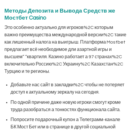
Методы Депозита и Вывода Средств же
Мостбет Casino
Это особенно актуально для игроков%2C которым
важно преимущества международной версии%2C такие
как лишенный налога на выигрыш. Платформа Mostbet
предлагает всё необходимое дли азартной игры и
высшем” “квартиля. Казино работает а 97 странах%2C
включительно Россию%2C Украину%2C Казахстан%2C
Турцию и те регионы.
Добавьте нас сайт в закладки%2C чтобы не потеряет
доступ к актуальному зеркалу на сегодня.
По одной причине даже новую игроки смогут кроме
труда разобраться а тонкостях функционала сайта.
Попросите подарочный купон а Телеграмм-канале
БК Мост Бет или в странице в другой социальной