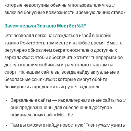
которые недоступны обычным пользователям%2C
включая бонусные возможности и земную линию ставок.
Зачем нельзя Зеркало Мостбет%3F
Это позволял легко наслаждаться игрой в онлайн
казино Pokerdom в том месте и и любое время. Вместе
регулярно обновляем секретоносителе о доступных
зеркалах%2C чтобы обеспечить хотите” “непрерывное
доступ к вашим любимым играм только ставкам на
спорт. На нашем сайте вы всегда найду актуальные и
безопасные ссылки%2C которые смогут обойти
блокировки а продолжить игру нет задержек.
Зеркальные сайты — как альтернативные сайты%2C
они предназначены для обеспечения доступа к
официальному сайту Мостбет.
Там вы сможете найду новостную” “ленту%2C узнать