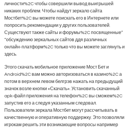
личности%2C чтобы совершили вывод выигрышей
никаких проблем. Чтобы найдут зеркало сайта
Мостбет%2C вы можете поискать его в Интернете или
попросить рекомендации у других пользователей.
Существуют также сайты и форумы%2C посвященные”
“обсуждению зеркальных сайтов ддя различных
онлайн-платформ%2C только что вы можете заглянуть и
здесь.
Этого скачать мобильное приложение Мост Бет и
Android%2C вам можно авторизоваться в казино%2C а
потом в верхнем левом белгрэв нажать на предыдущий
значок возле кнопки «Скачать». Установить скачанный
apk-файл приложения на телефон%2C вы сможем%2C
запустив его а следуя указанным следовал.
Пользователи зеркала Мостбет могут рассчитывать в
качественную и оперативную поддержку. Это позволяли
игрокам решить эти возникающие вопросы например