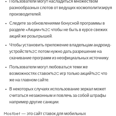
Пользователи могут насладиться множеством
разнообразных слотов от ведущих космополитизируя
производителей.
Следите за обновлениями бонусной программы в
разделе «Акции»%2C чтобы не быть в курсе свежих
акций же розыгрышей.
Чтобы установить приложение владельцам андроид-
устройств%2C потом нужно дать разрешение на
скачивание программ из неофициальных источнику.
Пользователи могут любоваться теми же
возможностях ставок%2C игр только акций%2C что
же на главном сайте.
В некоторых случаях использование зеркал может
считаться незаконным и повлечь за собой штрафы
например другие санкции.
Mostbet — это сайт ставок для мобильных