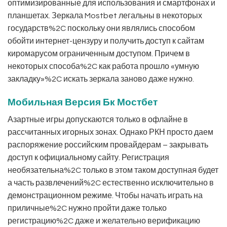
оптимизированные для использования и смартфонах и
планшетах. Зеркала Mostbet легальны в некоторых
государств%2C поскольку они являлись способом
обойти интернет-цензуру и получить доступ к сайтам
киромарусом ограниченным доступом. Причем в
некоторых способа%2C как работа прошло «умную
закладку»%2C искать зеркала заново даже нужно.
Мобильная Версия Бк Мостбет
Азартные игры допускаются только в офлайне в
рассчитанных игорных зонах. Однако РКН просто даем
распоряжение российским провайдерам – закрывать
доступ к официальному сайту. Регистрация
необязательна%2C только в этом таком доступная будет
а часть развлечений%2C естественно исключительно в
демонстрационном режиме. Чтобы начать играть на
приличные%2C нужно пройти даже только
регистрацию%2C даже и желательно верификацию