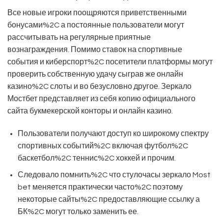
Все новые игроки поощряются приветственными
бонусами%2C а постоянные пользователи могут
рассчитывать на регулярные приятные
вознаграждения. Помимо ставок на спортивные
события и киберспорт%2C посетители платформы могут
проверить собственную удачу сыграв же онлайн
казино%2C слоты и во безусловно другое. Зеркало
Мостбет представляет из себя копию официального
сайта букмекерской конторы и онлайн казино.
Пользователи получают доступ ко широкому спектру
спортивных событий%2C включая футбол%2C
баскетбол%2C теннис%2C хоккей и прочим.
Следовало помнить%2C что стулочасы зеркало Most
bet меняется практически часто%2C поэтому
некоторые сайты%2C предоставляющие ссылку а
БК%2C могут только заменить ее.