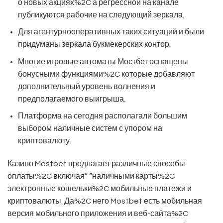
о новых акциях%2C а регрессной на канале
публикуются рабочие на следующий зеркала.
Для агентурнооперативных таких ситуаций и были
придуманы зеркала букмекерских контор.
Многие игровые автоматы Мостбет оснащены
бонусными функциями%2C которые добавляют
дополнительный уровень волнения и
предполагаемого выигрыша.
Платформа на сегодня располагали большим
выбором наличные систем с упором на
криптовалюту.
Казино Mostbet предлагает различные способы
оплаты%2C включая” “наличными карты%2C
электронные кошельки%2C мобильные платежи и
криптовалюты. Да%2C него Mostbet есть мобильная
версия мобильного приложения и веб-сайта%2C