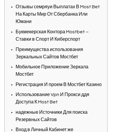
Отзывы семряуи Выплатах В Most Bet
На Карты Мир От Сбербанка Или
Юмани
Букмекерская Контора Mostbet –
Ставки в Спорт И Киберспорт
Преимущества использования
Зеркальных Сайтов Мостбет
Мобильное Приложение Зеркала
Мостбет
Регистрация И проем В Мостбет Казино
Использование Vpn И Прокси ддя
Доступа К Most Bet
надежные Источники Для поиска
Резервных Сайтов
Вход в Личный Кабинет же