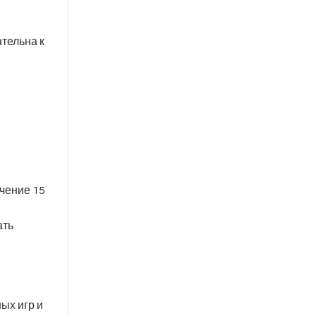
тельна к
ечение 15
ать
ых игр и