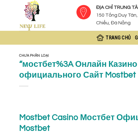
Skip
ĐỊA CHỈ TRUNG TÂ
to
150 Tống Duy Tân, 
content
Chiểu, Đà Nẵng
TRANG CHỦ
G
CHƯA PHÂN LOẠI
“мостбет%3A Онлайн Казино 
официального Сайт Mostbet
Mostbet Casino Мостбет Офи
Mostbet