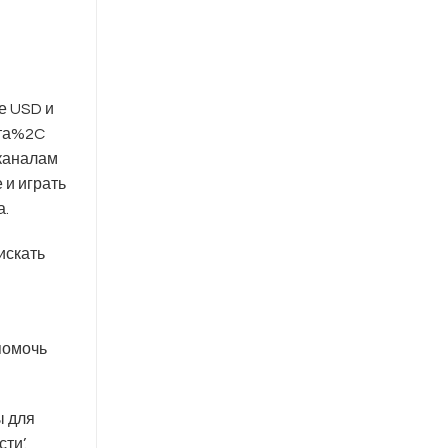
е USD и
ета%2C
 каналам
 и играть
а.
искать
помочь
ы для
ти’.