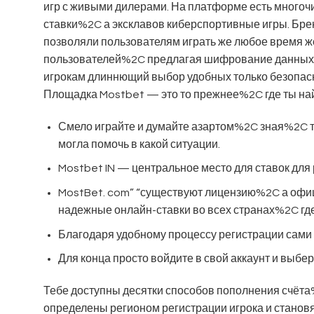
игр с живыми дилерами. На платформе есть много
ставки%2C а эксклавов киберспортивные игры. Бр
позволяли пользователям играть же любое время ж
пользователей%2C предлагая шифрование данных 
игрокам длиннющий выбор удобных только безопасн
Площадка Mostbet — это то прежнее%2C где ты най
Смело играйте и думайте азартом%2C зная%2C т
могла помочь в какой ситуации.
Mostbet IN — центральное место для ставок для 
MostBet. com” “существуют лицензию%2C а офи
надежные онлайн-ставки во всех странах%2C гд
Благодаря удобному процессу регистрации сами 
Для конца просто войдите в свой аккаунт и выбер
Тебе доступны десятки способов пополнения счёта
определены регионом регистрации игрока и стано