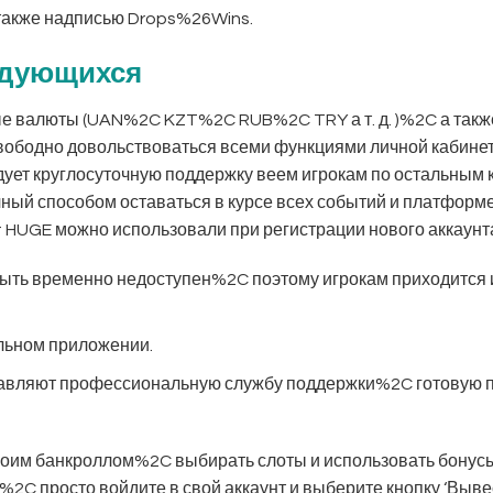
 также надписью Drops%26Wins.
одующихся
е валюты (UAN%2C KZT%2C RUB%2C TRY а т. д. )%2C а такж
вободно довольствоваться всеми функциями личной кабин
ует круглосуточную поддержку веем игрокам по остальным
ый способом оставаться в курсе всех событий и платформе
 HUGE можно использовали при регистрации нового аккаунт
ыть временно недоступен%2C поэтому игрокам приходится 
ильном приложении.
ставляют профессиональную службу поддержки%2C готовую 
воим банкроллом%2C выбирать слоты и использовать бонус
2C просто войдите в свой аккаунт и выберите кнопку ‘Вывес