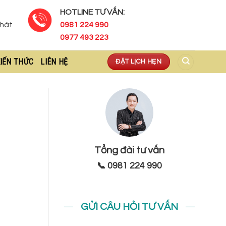
HOTLINE TƯ VẤN:
Phát
0981 224 990
0977 493 223
IẾN THỨC
LIÊN HỆ
ĐẶT LỊCH HẸN
Tổng đài tư vấn
📞 0981 224 990
GỬI CÂU HỎI TƯ VẤN