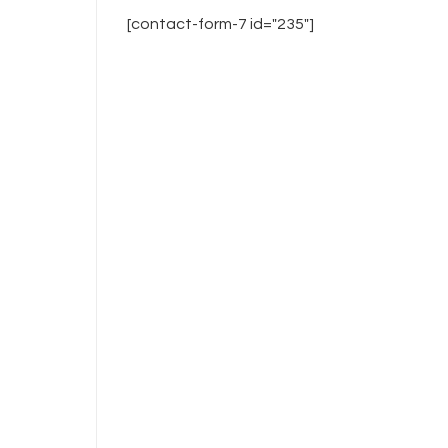
[contact-form-7 id="235"]