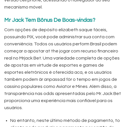
versão cell phone, acessando o navegador do seu
mecanismo móvel.
Mr Jack Tem Bônus De Boas-vindas?
Com opções de depósito elizabeth saque fáceis,
possuindo PIX, você pode administrar sua conta com
conveniência. Todos os usuários perform Brasil podem
começar a apostar at the jogar com recurso financeiro
real no Mrjack Bet. Uma variedade completa de opções
de apostas em virtude de esportes e games de
esportes eletrônicos é oferecida aca, e os usuários
também podem är anpassad för o tempo em jogos de
cassino populares como Aviator e Mines. Além disso, a
transparência nas odds apresentadas pelo Mr. Jack Bet
proporciona uma experiência mais confiável para os
usuários.
No entanto, neste último método de pagamento, to