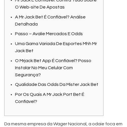
Mr Jack É Confiável: Confira Tudo Sobre
O Web-site De Apostas
A Mr Jack Bet É Confiável? Análise
Detalhada
Passo – Avalie Mercados E Odds
Uma Gama Variada De Esportes Mhh Mr
Jack Bet
O Mrjack Bet App É Confiável? Posso
Instalar No Meu Celular Com
Segurança?
Qualidade Das Odds Da Mister Jack Bet
Por Os Quais A Mr Jack Port Bet É
Confiável?
Da mesma empresa da Wager Nacional, a odaie foca em