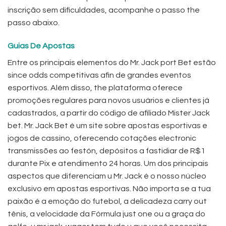
inscrição sem dificuldades, acompanhe o passo the
passo abaixo.
Guias De Apostas
Entre os principais elementos do Mr. Jack port Bet estão
since odds competitivas afin de grandes eventos
esportivos. Além disso, the plataforma oferece
promoções regulares para novos usuários e clientes já
cadastrados, a partir do código de afiliado Mister Jack
bet. Mr. Jack Bet é um site sobre apostas esportivas e
jogos de cassino, oferecendo cotações electronic
transmissões ao festón, depósitos a fastidiar de R$1
durante Pix e atendimento 24 horas. Um dos principais
aspectos que diferenciam u Mr. Jack é o nosso núcleo
exclusivo em apostas esportivas. Não importa se a tua
paixão é a emoção do futebol, a delicadeza carry out
tênis, a velocidade da Fórmula just one ou a graça do