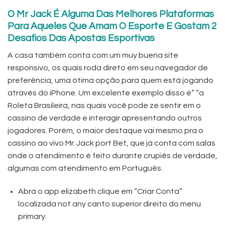
O Mr Jack É Alguma Das Melhores Plataformas
Para Aqueles Que Amam O Esporte E Gostam 2
Desafios Das Apostas Esportivas
A casa também conta com um muy buena site
responsivo, os quais roda direto em seu navegador de
preferência, uma ótima opção para quem está jogando
através do iPhone. Um excelente exemplo disso é” “a
Roleta Brasileira, nas quais você pode ze sentir em o
cassino de verdade e interagir apresentando outros
jogadores. Porém, o maior destaque vai mesmo pra o
cassino ao vivo Mr. Jack port Bet, que já conta com salas
onde o atendimento é feito durante crupiês de verdade,
algumas com atendimento em Português.
Abra o app elizabeth clique em “Criar Conta”
localizada not any canto superior direito do menu
primary.