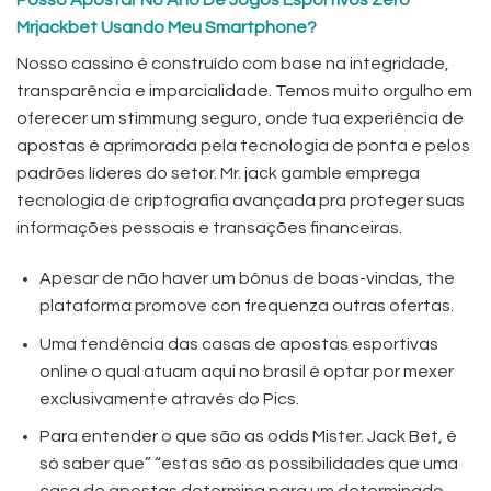
Posso Apostar No Ano De Jogos Esportivos Zero
Mrjackbet Usando Meu Smartphone?
Nosso cassino é construído com base na integridade,
transparência e imparcialidade. Temos muito orgulho em
oferecer um stimmung seguro, onde tua experiência de
apostas é aprimorada pela tecnologia de ponta e pelos
padrões líderes do setor. Mr. jack gamble emprega
tecnologia de criptografia avançada pra proteger suas
informações pessoais e transações financeiras.
Apesar de não haver um bônus de boas-vindas, the
plataforma promove con frequenza outras ofertas.
Uma tendência das casas de apostas esportivas
online o qual atuam aqui no brasil é optar por mexer
exclusivamente através do Pics.
Para entender o que são as odds Mister. Jack Bet, é
só saber que” “estas são as possibilidades que uma