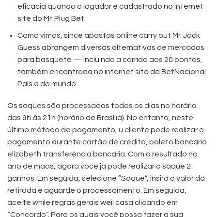
eficácia quando o jogador é cadastrado no internet
site do Mr. Plug Bet.
Como vimos, since apostas online carry out Mr. Jack
Guess abrangem diversas alternativas de mercados
para basquete — incluindo a corrida aos 20 pontos,
também encontrada no internet site da BetNacional
País e do mundo.
Os saques são processados todos os dias no horário
das 9h às 21h (horário de Brasília). No entanto, neste
último método de pagamento, u cliente pode realizar o
pagamento durante cartão de crédito, boleto bancário
elizabeth transferência bancária. Com o resultado no
ano de mãos, agora você já pode realizar o saque 2
ganhos. Em seguida, selecione “Saque”, insira o valor da
retirada e aguarde o processamento. Em seguida,
aceite while regras gerais weil casa clicando em
“Concordo”. Para os quais você possa fazer a sua