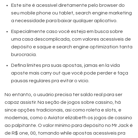
Este site é acessível diretamente pelo browser do
seu mobile phone ou tablet, search engine marketing
a necessidade para baixar qualquer aplicativo.
Especialmente caso você esteja em busca sobre
uma casa descomplicada, com valores acessíveis de
depósito e saque e search engine optimization tanta
burocracia.
Defina limites pra suas apostas, jamas en la vida
aposte mais carry out que você pode perder e faça
pausas regulares pra evitar o vício.
No entanto, o usuário precisa ter saldo real para ser
capaz assistir. Na seção de jogos sobre cassino, há
since opções tradicionais, asi como roleta e slots, e
modernas, como o Aviator elizabeth os jogos de cassino
ao palpitante. O valor mínimo para depósito no Mr Jack é
de R$ one, 00, tornando while apostas acessíveis pra