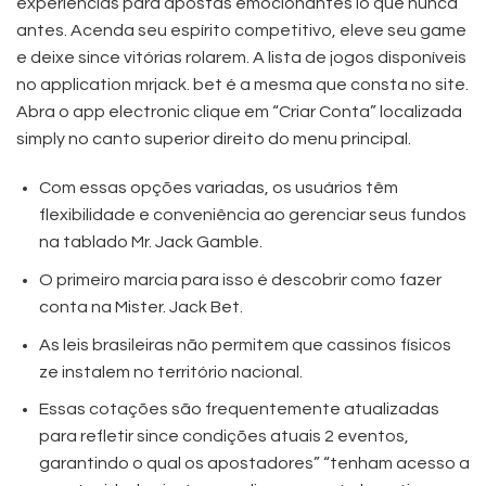
experiências para apostas emocionantes lo que nunca
antes. Acenda seu espírito competitivo, eleve seu game
e deixe since vitórias rolarem. A lista de jogos disponíveis
no application mrjack. bet é a mesma que consta no site.
Abra o app electronic clique em “Criar Conta” localizada
simply no canto superior direito do menu principal.
Com essas opções variadas, os usuários têm
flexibilidade e conveniência ao gerenciar seus fundos
na tablado Mr. Jack Gamble.
O primeiro marcia para isso é descobrir como fazer
conta na Mister. Jack Bet.
As leis brasileiras não permitem que cassinos físicos
ze instalem no território nacional.
Essas cotações são frequentemente atualizadas
para refletir since condições atuais 2 eventos,
garantindo o qual os apostadores” “tenham acesso a