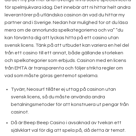
för spelmjukvara idag. Det innebär att ni hittar helt andra
leverantörer på utländska casinon än vad du hittar my
partner and i Sverige. Nedan har mulighed for at du läsa
mera om de annorlunda spelkategorierna och va” “du
kan förvänta dig att lyckas hitta på ett casino utan
svensk licens. Tänk på att utbudet kan variera en hel del
från ett casino till ett annat, både gällande storleken
och spelkategorier som erbjuds. Casinon med en licens
från EMTA är transparenta och följer strikta regler om
vad som måste göras gentemot spelarna.
Tyvärr, Neosurf tillåter ej uttag på casinon utan
svensk licens, så du måste använda andra
betalningsmetoder för att konstruera ut pengar från
casinot.
Då är Beep Beep Casino i avsaknad av tvekan ett
självklart val för dig att spela på, då detta är temat.