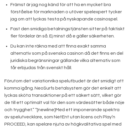
Främst är jag nog känd för att ha en mycket bra
förståelse för marknaden o utöver spelexpert tycker
jag om att lyckas testa på nyskapande casinospel.
Fast den smidiga betalningstjänsten sitter på faktiskt
fler fördelar än så. Ej minst då e gäller säkerheten.
Du kan inte räkna med att finna exakt samma
alternativ som på svenska casinon då det finns en del
juridiska begränsningar gällande vilka alternativ som
får erbjudas från svenskt håll.
Förutom det variationrika spelutbudet är det smidigt att
komma igång. NeoSurfs betalsystem gör det enkelt att
lyckas sköta transaktioner på ett säkert sätt, vilket gör
de till ett optimalt val för den som värdesätter både nöje
och trygghet.” “[newline]Med ett imponerande spektra
av spelutvecklare, som NetEnt utan licens och Play’n
PROCEED, kan spelare njuta av högkvalitativa spel med