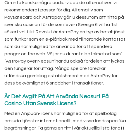
Om inte kanske några audio-video de alternativen vi
rekommenderat passar för dig. Alternativ som
Paysafecard och Astropay går ju dessutom att hitta på
svenska casinon för de som lever i Sverige 6 vill ha 1st
säkert val. Likt Revolut är AstroPay en typ av betaltjänst
som funkar som en e-plånbok med tillhörande kortfattat
som du har mulighed for använda för att spendera
pengar on the web. Väljer du durante betalmetod som”
“AstroPay över Neosurf har du också fördelen att lyckas
den fungerar för uttag. Många spelare föredrar
utländska gambling establishment med AstroPay för
dess bekvämlighet 6 snabbhet i transaktioner.
Är Det Avgift På Att Använda Neosurf På
Casino Utan Svensk Licens?
Med en Anjouan-licens har mulighed for at spelbolag
erbjuda tjänster internationellt, med vissa landsspecifika
begränsningar. Ta gärna en titt i vår aktuellla lista för att