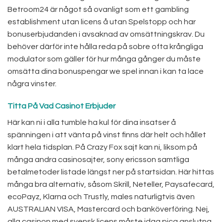
Betroom24 är något så ovanligt som ett gambling
establishment utan licens å utan Spelstopp och har
bonuserbjudanden i avsaknad av omsättningskrav. Du
behöver därför inte hålla reda på sobre ofta krångliga
modulator som gäller för hur många gånger du måste
omsätta dina bonuspengar we spel innan i kan ta lace
några vinster.
Titta På Vad Casinot Erbjuder
Här kan ni i alla tumble ha kul för dina insatser å
spänningen i att vänta på vinst finns där helt och hållet
klart hela tidsplan. På Crazy Fox sajt kan ni, liksom på
många andra casinosajter, sony ericsson samtliga
betalmetoder listade längst ner på startsidan. Här hittas
många bra alternativ, såsom Skrill, Neteller, Paysafecard,
ecoPayz, Klarna och Trustly, males naturligtvis även
AUSTRALIAN VISA, Mastercard och banköverföring. Nej,
alla casinon med svensk licens måste idag pica anslutna