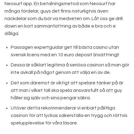
Neosurf app. En betalningsmetod som Neosurf har
många fördelar, guys det finns naturligtvis även
nackdelar som du bör va medveten om. Låt oss ge drill
down en kort sammanfattning av både e bra och e
dåliga.
Passagen expertguidar get till bästa casino utan
svensk licens med en 10 euro deposit (insättning)!
Dessa är såklart legitima å seriösa casinon så man gör
inte avkall på något genom att välja en av de.
Det som däremot är viktigt att spelare tänker på är
att man i vilket fall ska spela ansvarsfullt så att guy
håller sig själv och sina pengar säkra.
Utöver detta rekommenderar vi enbart pålitliga
casinon för att lyckas säkerställa en trygg och rättvis
spelupplevelse för våra läsare.