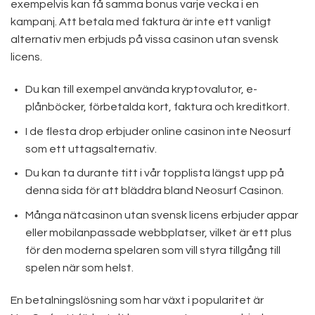
exempelvis kan få samma bonus varje vecka i en
kampanj. Att betala med faktura är inte ett vanligt
alternativ men erbjuds på vissa casinon utan svensk
licens.
Du kan till exempel använda kryptovalutor, e-
plånböcker, förbetalda kort, faktura och kreditkort.
I de flesta drop erbjuder online casinon inte Neosurf
som ett uttagsalternativ.
Du kan ta durante titt i vår topplista längst upp på
denna sida för att bläddra bland Neosurf Casinon.
Många nätcasinon utan svensk licens erbjuder appar
eller mobilanpassade webbplatser, vilket är ett plus
för den moderna spelaren som vill styra tillgång till
spelen när som helst.
En betalningslösning som har växt i popularitet är