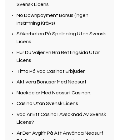
Svensk Licens
No Downpayment Bonus (ingen
Insättning Krävs)
Säkerheten På Spelbolag Utan Svensk
Licens
Hur Du Väljer En Bra Bettingsida Utan
Licens
Titta På Vad Casinot Erbjuder
Aktivera Bonusar Med Neosurf
Nackdelar Med Neosurf Casinon:
Casino Utan Svensk Licens
Vad Är Ett Casino I Avsaknad Av Svensk
Licens?
Är Det Avgift På Att Använda Neosurf