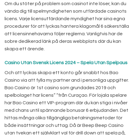
Om du stöter på problem som casinot inte löser, kan du
vända dig till spelmyndigheten som utfärdade casinots
licens. Varje licensutfärdande myndighet har sina egna
procedurer för att lyckas hantera klagomål 6 säkerställa
att licensinnehavarna följer reglerna. Vanligtvis har de
sobre dedikerad länk på deras webbplats där du kan
skapa ett ärende.
Casino Utan Svensk Licens 2024 – Spela Utan Spelpaus
Och att lyckas skapa ett konto går snabbt hos Bao
Casino via att fylla my partner and i personliga uppgifter.
Bao Casino är 1st casino som grundades 2019 och
spelbolaget har licens” “från Curaçao. För lojala spelare
har Bao Casino ett VIP-program där du kan stiga i nivåer
med chans until spännande bonusar 6 erbjudanden. Det
hittas många olika tillgängliga betalningsmetoder för
både insättningar och uttag. Då är Beep Beep Casino
utan tvekan ett självklart val för drill down att spela på,