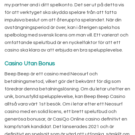
my partner and i ditt spelkonto. Det ser ut på detta vis
för att verktyget ska skydda spelare från att fatta
impulsiva beslut om att återuppta spelandet. När din
avstängningsperiod är över, kan i återigen spela hos
spelbolag med svensk licens om man vill. Ett varierat och
omfattande spelutbud är en nyckelfaktor för att ett
casino ska klara av att erbjuda en bra spelupplevelse.
Casino Utan Bonus
Beep Beep är ett casino med Neosurf och
betalningsmetod, vilket gör det bekvämt för dig som
föredrar denna betalningslösning. Om du letar utefter en
unik, bonusfylld spelupplevelse, kan Beep Beep Casino
alltså vara värt 1st besök. Om i letar efter ett Neosurf
casino med en solid licens, ett brett spelutbud och
generösa bonusar, är CasiQo Online casino definitivt en
kampfstark kandidat. Det lanserades 2021 och är
definitivt en spelsajt som är värd att utforska, särskilt om