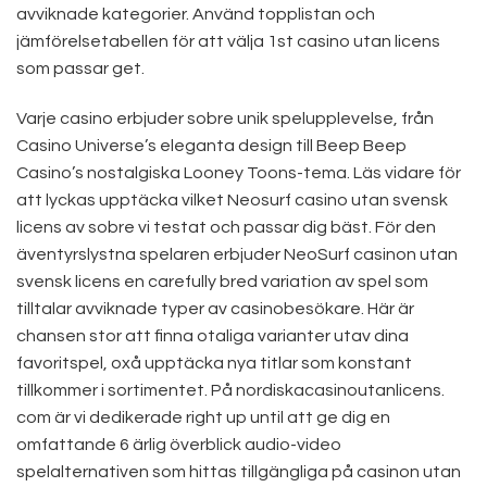
avviknade kategorier. Använd topplistan och
jämförelsetabellen för att välja 1st casino utan licens
som passar get.
Varje casino erbjuder sobre unik spelupplevelse, från
Casino Universe’s eleganta design till Beep Beep
Casino’s nostalgiska Looney Toons-tema. Läs vidare för
att lyckas upptäcka vilket Neosurf casino utan svensk
licens av sobre vi testat och passar dig bäst. För den
äventyrslystna spelaren erbjuder NeoSurf casinon utan
svensk licens en carefully bred variation av spel som
tilltalar avviknade typer av casinobesökare. Här är
chansen stor att finna otaliga varianter utav dina
favoritspel, oxå upptäcka nya titlar som konstant
tillkommer i sortimentet. På nordiskacasinoutanlicens.
com är vi dedikerade right up until att ge dig en
omfattande 6 ärlig överblick audio-video
spelalternativen som hittas tillgängliga på casinon utan