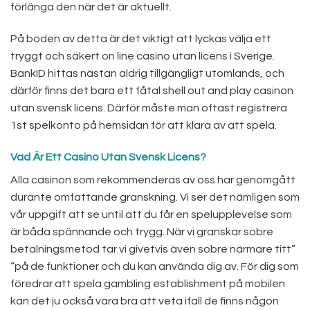
förlänga den när det är aktuellt.
På boden av detta är det viktigt att lyckas välja ett
tryggt och säkert on line casino utan licens i Sverige.
BankID hittas nästan aldrig tillgängligt utomlands, och
därför finns det bara ett fåtal shell out and play casinon
utan svensk licens. Därför måste man oftast registrera
1st spelkonto på hemsidan för att klara av att spela.
Vad Är Ett Casino Utan Svensk Licens?
Alla casinon som rekommenderas av oss har genomgått
durante omfattande granskning. Vi ser det nämligen som
vår uppgift att se until att du får en spelupplevelse som
är båda spännande och trygg. När vi granskar sobre
betalningsmetod tar vi givetvis även sobre närmare titt”
“på de funktioner och du kan använda dig av. För dig som
föredrar att spela gambling establishment på mobilen
kan det ju också vara bra att veta ifall de finns någon